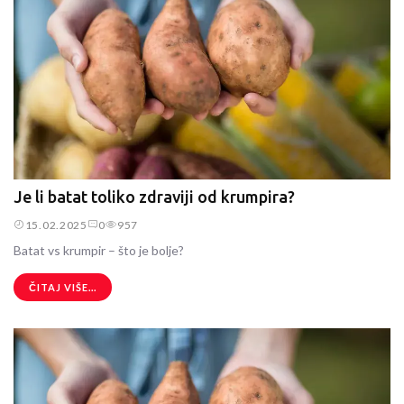
Je li batat toliko zdraviji od krumpira?
15.02.2025
0
957
Batat vs krumpir – što je bolje?
ČITAJ VIŠE...