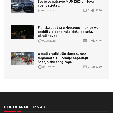
Što je to nabavio MUP ZHŽ-a! Nova
vozila stigla...
06.08.2026.
0
4276
Filmska pljačka u Hercegovini: Kroz wc
probili zid benzinske, došli do sefa,
ukrali novac
03.08.2026.
0
3556
U mali gradić ušlo skoro 50.000
migranata. EU zemlje napadaju
Španjolsku zbog toga
31.07.2026.
0
2260
POPULARNE OZNAKE