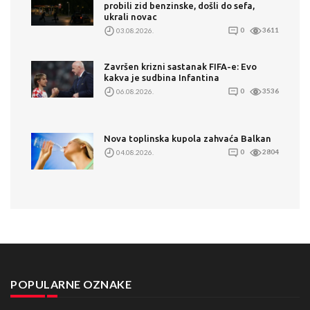
probili zid benzinske, došli do sefa,
ukrali novac
03.08.2026.
0
3611
Završen krizni sastanak FIFA-e: Evo
kakva je sudbina Infantina
06.08.2026.
0
3536
Nova toplinska kupola zahvaća Balkan
04.08.2026.
0
2804
POPULARNE OZNAKE