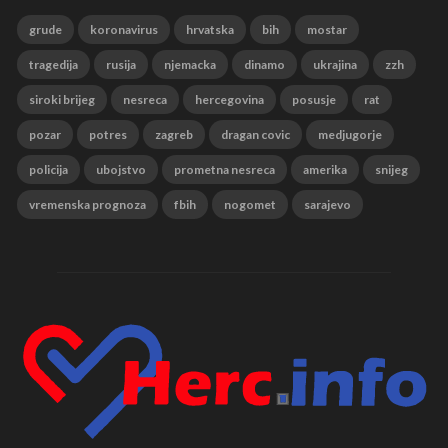
grude
koronavirus
hrvatska
bih
mostar
tragedija
rusija
njemacka
dinamo
ukrajina
zzh
siroki brijeg
nesreca
hercegovina
posusje
rat
pozar
potres
zagreb
dragan covic
medjugorje
policija
ubojstvo
prometna nesreca
amerika
snijeg
vremenska prognoza
fbih
nogomet
sarajevo