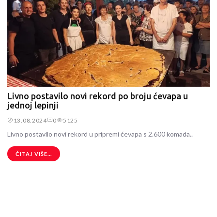
Livno postavilo novi rekord po broju ćevapa u
jednoj lepinji
13.08.2024
0
5125
Livno postavilo novi rekord u pripremi ćevapa s 2.600 komada..
ČITAJ VIŠE...