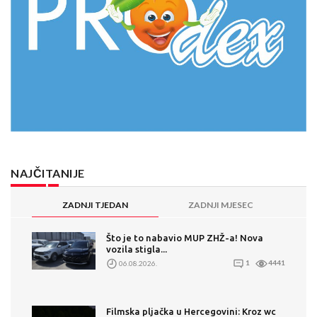
NAJČITANIJE
ZADNJI TJEDAN
ZADNJI MJESEC
Što je to nabavio MUP ZHŽ-a! Nova
vozila stigla...
06.08.2026.
1
4441
Filmska pljačka u Hercegovini: Kroz wc