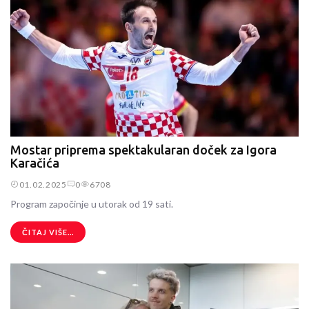
Mostar priprema spektakularan doček za Igora
Karačića
01.02.2025
0
6708
Program započinje u utorak od 19 sati.
ČITAJ VIŠE...