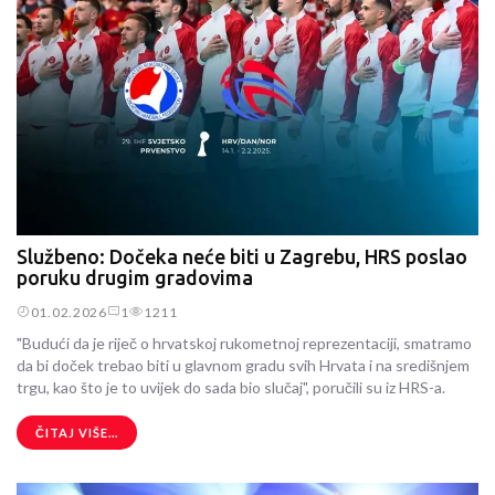
Službeno: Dočeka neće biti u Zagrebu, HRS poslao
poruku drugim gradovima
01.02.2026
1
1211
"Budući da je riječ o hrvatskoj rukometnoj reprezentaciji, smatramo
da bi doček trebao biti u glavnom gradu svih Hrvata i na središnjem
trgu, kao što je to uvijek do sada bio slučaj", poručili su iz HRS-a.
ČITAJ VIŠE...