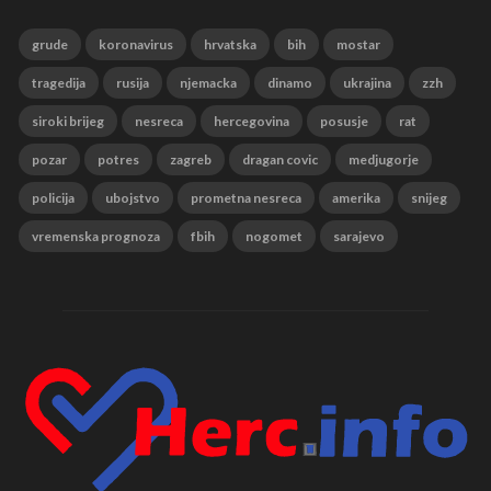
grude
koronavirus
hrvatska
bih
mostar
tragedija
rusija
njemacka
dinamo
ukrajina
zzh
siroki brijeg
nesreca
hercegovina
posusje
rat
pozar
potres
zagreb
dragan covic
medjugorje
policija
ubojstvo
prometna nesreca
amerika
snijeg
vremenska prognoza
fbih
nogomet
sarajevo