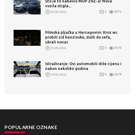
Što je to nabavio MUP ZHŽ-a! Nova
vozila stigla...
06.08.2026.
1
4371
Filmska pljačka u Hercegovini: Kroz wc
probili zid benzinske, došli do sefa,
ukrali novac
03.08.2026.
0
3573
Istraživanje: Ovi automobili drže cijenu i
nakon nekoliko godina
04.08.2026.
0
2279
POPULARNE OZNAKE