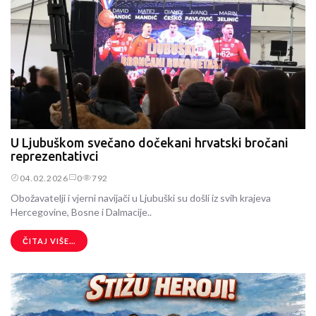
U Ljubuškom svečano dočekani hrvatski bročani
reprezentativci
04.02.2026
0
792
Obožavatelji i vjerni navijači u Ljubuški su došli iz svih krajeva
Hercegovine, Bosne i Dalmacije..
ČITAJ VIŠE...