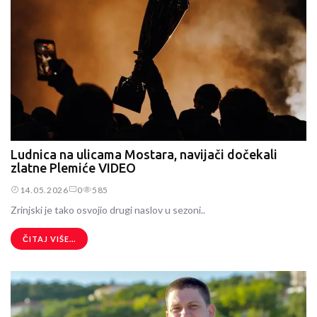
Ludnica na ulicama Mostara, navijači dočekali
zlatne Plemiće VIDEO
14.05.2026
0
585
Zrinjski je tako osvojio drugi naslov u sezoni..
ČITAJ VIŠE...