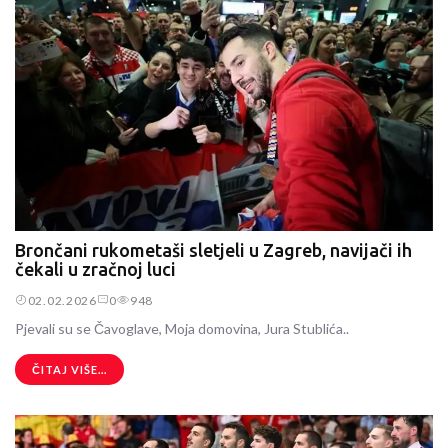
Brončani rukometaši sletjeli u Zagreb, navijači ih
čekali u zračnoj luci
02.02.2026
0
948
Pjevali su se Čavoglave, Moja domovina, Jura Stublića..
ČITAJ VIŠE...