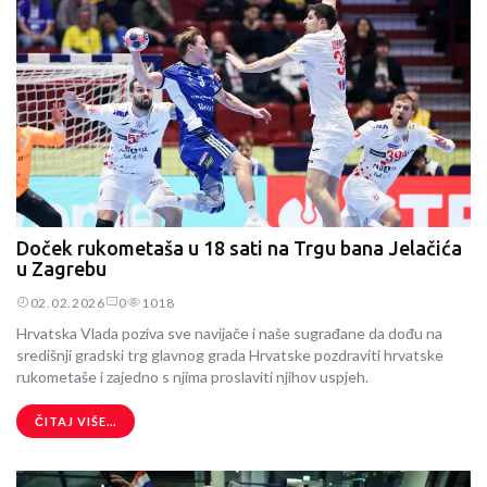
Doček rukometaša u 18 sati na Trgu bana Jelačića
u Zagrebu
02.02.2026
0
1018
Hrvatska Vlada poziva sve navijače i naše sugrađane da dođu na
središnji gradski trg glavnog grada Hrvatske pozdraviti hrvatske
rukometaše i zajedno s njima proslaviti njihov uspjeh.
ČITAJ VIŠE...