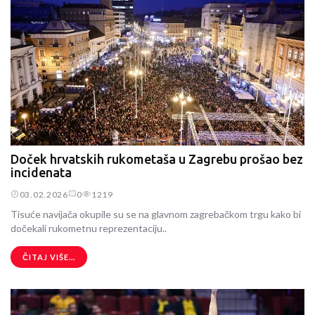
Doček hrvatskih rukometaša u Zagrebu prošao bez
incidenata
03.02.2026
0
1219
Tisuće navijača okupile su se na glavnom zagrebačkom trgu kako bi
dočekali rukometnu reprezentaciju..
ČITAJ VIŠE...