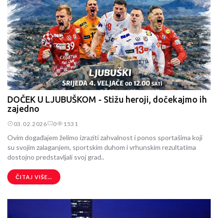
DOČEK U LJUBUŠKOM - Stižu heroji, dočekajmo ih
zajedno
03.02.2026
0
1531
Ovim događajem želimo izraziti zahvalnost i ponos sportašima koji
su svojim zalaganjem, sportskim duhom i vrhunskim rezultatima
dostojno predstavljali svoj grad..
ČITAJ VIŠE...