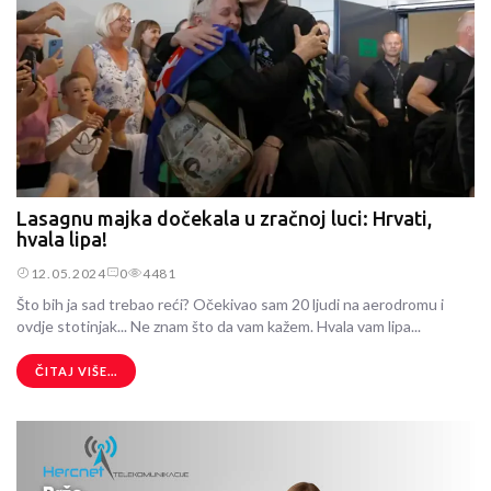
Lasagnu majka dočekala u zračnoj luci: Hrvati,
hvala lipa!
12.05.2024
0
4481
Što bih ja sad trebao reći? Očekivao sam 20 ljudi na aerodromu i
ovdje stotinjak... Ne znam što da vam kažem. Hvala vam lipa...
ČITAJ VIŠE...