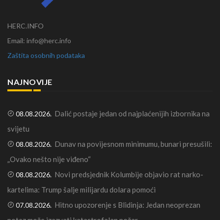
HERC.INFO
Email: info@herc.info
Zaštita osobnih podataka
NAJNOVIJE
Dalić postaje jedan od najplaćenijih izbornika na
08.08.2026.
svijetu
Dunav na povijesnom minimumu, bunari presušili:
08.08.2026.
„Ovako nešto nije viđeno“
Novi predsjednik Kolumbije objavio rat narko-
08.08.2026.
kartelima: Trump šalje milijardu dolara pomoći
Hitno upozorenje s Blidinja: Jedan neoprezan
07.08.2026.
potez može izazvati katastrofalan požar