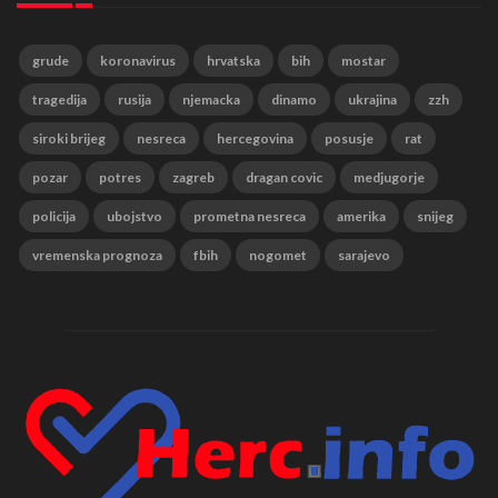
grude
koronavirus
hrvatska
bih
mostar
tragedija
rusija
njemacka
dinamo
ukrajina
zzh
siroki brijeg
nesreca
hercegovina
posusje
rat
pozar
potres
zagreb
dragan covic
medjugorje
policija
ubojstvo
prometna nesreca
amerika
snijeg
vremenska prognoza
fbih
nogomet
sarajevo