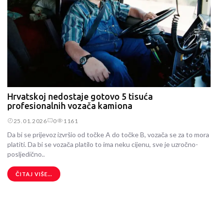
Hrvatskoj nedostaje gotovo 5 tisuća
profesionalnih vozača kamiona
25.01.2026
0
1161
Da bi se prijevoz izvršio od točke A do točke B, vozača se za to mora
platiti. Da bi se vozača platilo to ima neku cijenu, sve je uzročno-
posljedično..
ČITAJ VIŠE...