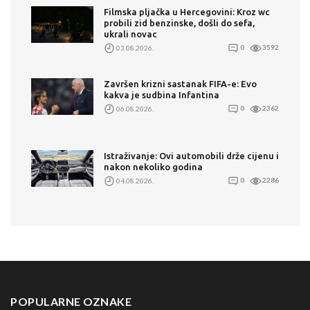
Filmska pljačka u Hercegovini: Kroz wc
probili zid benzinske, došli do sefa,
ukrali novac
03.08.2026.
0
3592
Završen krizni sastanak FIFA-e: Evo
kakva je sudbina Infantina
06.08.2026.
0
2362
Istraživanje: Ovi automobili drže cijenu i
nakon nekoliko godina
04.08.2026.
0
2286
POPULARNE OZNAKE