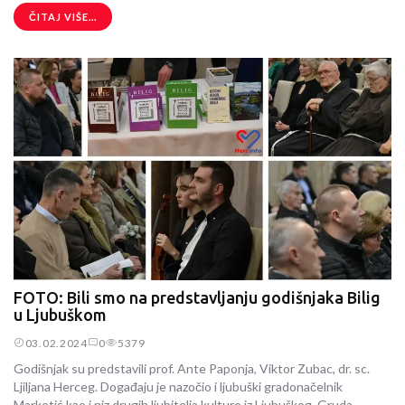
ČITAJ VIŠE...
FOTO: Bili smo na predstavljanju godišnjaka Bilig
u Ljubuškom
03.02.2024
0
5379
Godišnjak su predstavili prof. Ante Paponja, Viktor Zubac, dr. sc.
Ljiljana Herceg. Događaju je nazočio i ljubuški gradonačelnik
Markotić kao i niz drugih ljubitelja kulture iz Ljubuškog, Gruda,