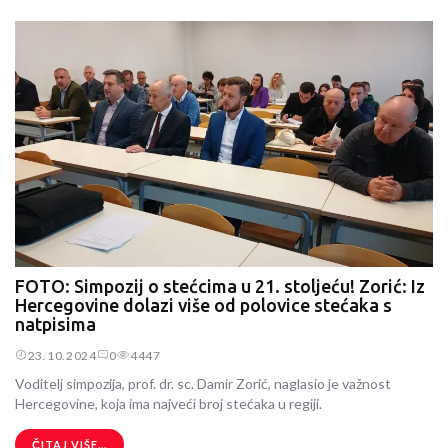
FOTO: Simpozij o stećcima u 21. stoljeću! Zorić: Iz
Hercegovine dolazi više od polovice stećaka s
natpisima
23.10.2024
0
4447
Voditelj simpozija, prof. dr. sc. Damir Zorić, naglasio je važnost
Hercegovine, koja ima najveći broj stećaka u regiji.
ČITAJ VIŠE...