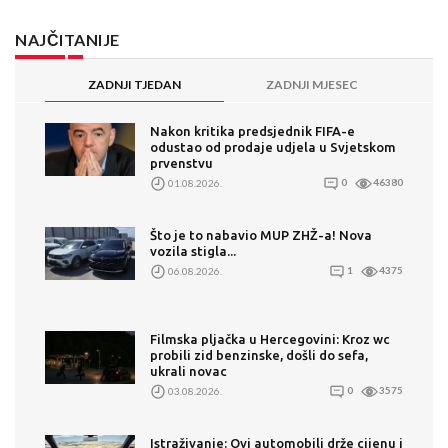
NAJČITANIJE
ZADNJI TJEDAN
ZADNJI MJESEC
Nakon kritika predsjednik FIFA-e
odustao od prodaje udjela u Svjetskom
prvenstvu
01.08.2026.
0
46380
Što je to nabavio MUP ZHŽ-a! Nova
vozila stigla...
06.08.2026.
1
4375
Filmska pljačka u Hercegovini: Kroz wc
probili zid benzinske, došli do sefa,
ukrali novac
03.08.2026.
0
3575
Istraživanje: Ovi automobili drže cijenu i