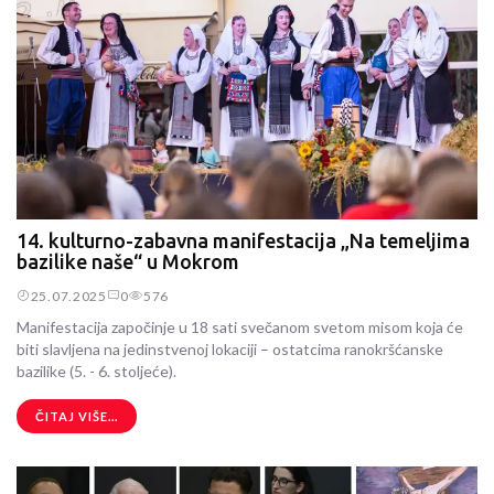
14. kulturno-zabavna manifestacija „Na temeljima
bazilike naše“ u Mokrom
25.07.2025
0
576
Manifestacija započinje u 18 sati svečanom svetom misom koja će
biti slavljena na jedinstvenoj lokaciji – ostatcima ranokršćanske
bazilike (5. - 6. stoljeće).
ČITAJ VIŠE...