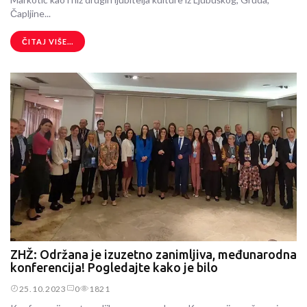
Čapljine...
ČITAJ VIŠE...
ZHŽ: Održana je izuzetno zanimljiva, međunarodna
konferencija! Pogledajte kako je bilo
25.10.2023
0
1821