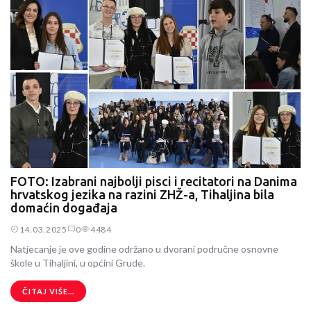
FOTO: Izabrani najbolji pisci i recitatori na Danima
hrvatskog jezika na razini ZHŽ-a, Tihaljina bila
domaćin događaja
14.03.2025
0
4484
Natjecanje je ove godine održano u dvorani područne osnovne
škole u Tihaljini, u općini Grude.
ČITAJ VIŠE...