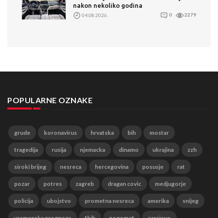
nakon nekoliko godina
04.08.2026.
0
2279
POPULARNE OZNAKE
grude
koronavirus
hrvatska
bih
mostar
tragedija
rusija
njemacka
dinamo
ukrajina
zzh
siroki brijeg
nesreca
hercegovina
posusje
rat
pozar
potres
zagreb
dragan covic
medjugorje
policija
ubojstvo
prometna nesreca
amerika
snijeg
vremenska prognoza
fbih
nogomet
sarajevo