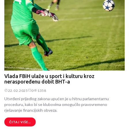
Vlada FBiH ulaže u sport i kulturu kroz
neraspoređenu dobit BHT-a
22.02.2025
0
1358
Utvrđeni prijedlog zakona upućen je u hitnu parlamentarnu
proceduru, kako bi se klubovima omogućilo pravovremeno
rješavanje financijskih obveza.
ČITAJ VIŠE...