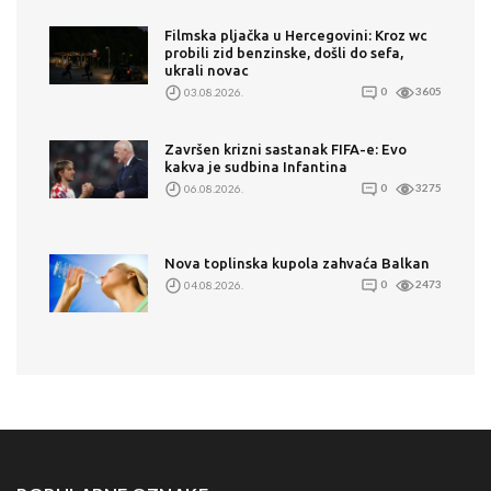
Filmska pljačka u Hercegovini: Kroz wc
probili zid benzinske, došli do sefa,
ukrali novac
03.08.2026.
0
3605
Završen krizni sastanak FIFA-e: Evo
kakva je sudbina Infantina
06.08.2026.
0
3275
Nova toplinska kupola zahvaća Balkan
04.08.2026.
0
2473