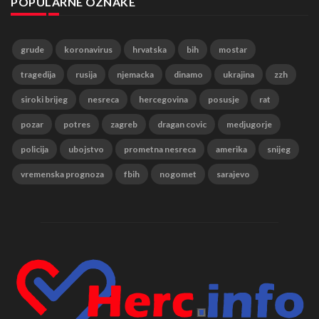
POPULARNE OZNAKE
grude
koronavirus
hrvatska
bih
mostar
tragedija
rusija
njemacka
dinamo
ukrajina
zzh
siroki brijeg
nesreca
hercegovina
posusje
rat
pozar
potres
zagreb
dragan covic
medjugorje
policija
ubojstvo
prometna nesreca
amerika
snijeg
vremenska prognoza
fbih
nogomet
sarajevo