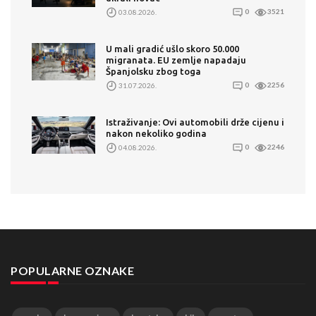
03.08.2026.
0
3521
U mali gradić ušlo skoro 50.000
migranata. EU zemlje napadaju
Španjolsku zbog toga
31.07.2026.
0
2256
Istraživanje: Ovi automobili drže cijenu i
nakon nekoliko godina
04.08.2026.
0
2246
POPULARNE OZNAKE