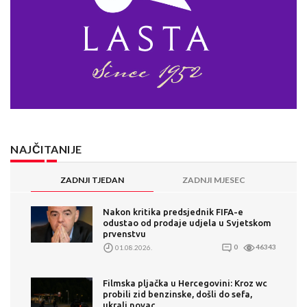
NAJČITANIJE
ZADNJI TJEDAN
ZADNJI MJESEC
Nakon kritika predsjednik FIFA-e
odustao od prodaje udjela u Svjetskom
prvenstvu
01.08.2026.
0
46343
Filmska pljačka u Hercegovini: Kroz wc
probili zid benzinske, došli do sefa,
ukrali novac