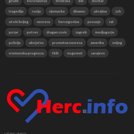
grude
koronavirus
hrvatska
bih
mostar
tragedija
rusija
njemacka
dinamo
ukrajina
zzh
siroki brijeg
nesreca
hercegovina
posusje
rat
pozar
potres
dragan covic
zagreb
medjugorje
policija
ubojstvo
prometna nesreca
amerika
snijeg
vremenska prognoza
fbih
nogomet
sarajevo