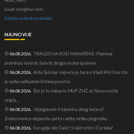
HERC.INFO
Email: info@herc.info
Zaštita osobnih podataka
NAJNOVIJE
TRAGEDIJA KOD MAKARSKE: Planinar
06.08.2026.
preminuo na brdu Sutvid, druga osoba spašena
Ante Šušnjar najveća je faca u Vladi RH! Evo što
06.08.2026.
je sada radikalnim Srbima poručio
Što je to nabavio MUP ZHŽ-a! Nova vozila
06.08.2026.
stigla...
Izbjegavate li lubenicu zbog šećera?
06.08.2026.
Znanstvenica objasnila zašto radite veliku pogrešku
Evo gdje ide Dalić! S njim stiže i Ćorluka!
06.08.2026.