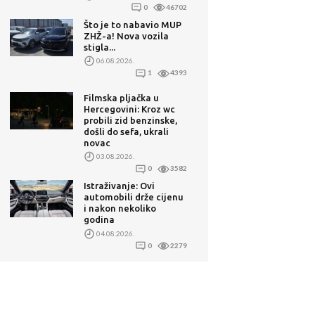
0
46702
Što je to nabavio MUP
ZHŽ-a! Nova vozila
stigla...
06.08.2026.
1
4393
Filmska pljačka u
Hercegovini: Kroz wc
probili zid benzinske,
došli do sefa, ukrali
novac
03.08.2026.
0
3582
Istraživanje: Ovi
automobili drže cijenu
i nakon nekoliko
godina
04.08.2026.
0
2279