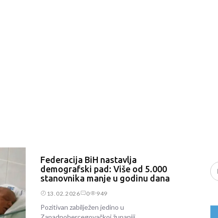
Federacija BiH nastavlja
demografski pad: Više od 5.000
stanovnika manje u godinu dana
13.02.2026
0
949
Pozitivan zabilježen jedino u
Zapadnohercegovačkoj županiji.