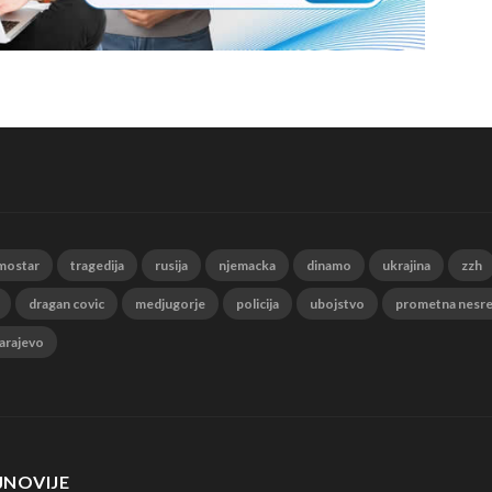
mostar
tragedija
rusija
njemacka
dinamo
ukrajina
zzh
dragan covic
medjugorje
policija
ubojstvo
prometna nesr
arajevo
JNOVIJE