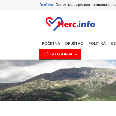
Društvo:
Dunav na povijesnom minimumu, bunari
Geodogađaji:
Novi predsjednik Kolumbije objav
Društvo:
Hitno upozorenje s Blidinja: Jedan n
Društvo:
Kazne do 13.000 eura: Evo koje voće n
Društvo:
Završeni radovi kod Vjesnika, promet 
Društvo:
AccuWeather najavljuje nove ljetne v
Vjera:
Papa putuje u Urugvaj, Argentinu i Peru
SciTech:
Gasi se opcija na Gmailu koju koriste mi
POČETNA
DRUŠTVO
POLITIKA
GE
Crna strana:
TRAGEDIJA KOD MAKARSKE: Planin
Sport:
Dalić postaje jedan od najplaćenijih izbo
JOŠ KATEGORIJA