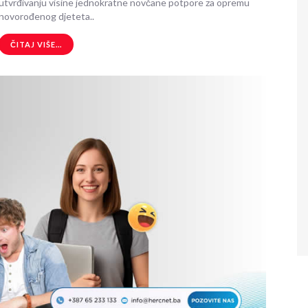
utvrđivanju visine jednokratne novčane potpore za opremu
novorođenog djeteta..
ČITAJ VIŠE...