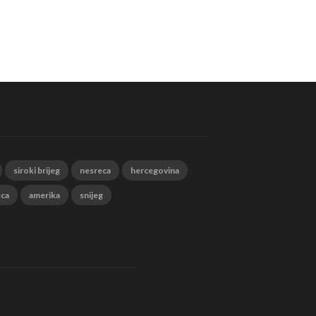
siroki brijeg
nesreca
hercegovina
eca
amerika
snijeg