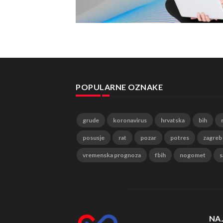
POPULARNE OZNAKE
grude
koronavirus
hrvatska
bih
posusje
rat
pozar
potres
zagreb
vremenska prognoza
fbih
nogomet
s
NA