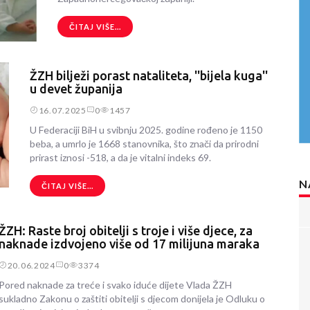
ČITAJ VIŠE...
ŽZH bilježi porast nataliteta, ''bijela kuga''
u devet županija
16.07.2025
0
1457
U Federaciji BiH u svibnju 2025. godine rođeno je 1150
beba, a umrlo je 1668 stanovnika, što znači da prirodni
prirast iznosi -518, a da je vitalni indeks 69.
N
ČITAJ VIŠE...
ŽZH: Raste broj obitelji s troje i više djece, za
naknade izdvojeno više od 17 milijuna maraka
20.06.2024
0
3374
Pored naknade za treće i svako iduće dijete Vlada ŽZH
sukladno Zakonu o zaštiti obitelji s djecom donijela je Odluku o