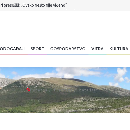
 presušili: „Ovako nešto nije viđeno“
io rat narko-kartelima: Trump šalje milijardu dolara pomoći
eoprezan potez može izazvati katastrofalan požar
e smijete unositi iz BiH u Hrvatsku
se vraća u normalu
rućine, pad temperatura tek za desetak dana
lijuni
ODOGAĐAJI
SPORT
GOSPODARSTVO
VJERA
KULTURA
ar preminuo na brdu Sutvid, druga osoba spašena
rnika na svijetu
Početna
Pretraga
natalitet