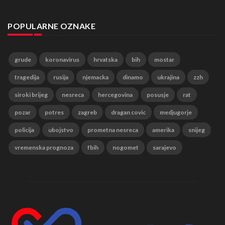
POPULARNE OZNAKE
grude
koronavirus
hrvatska
bih
mostar
tragedija
rusija
njemacka
dinamo
ukrajina
zzh
siroki brijeg
nesreca
hercegovina
posusje
rat
pozar
potres
zagreb
dragan covic
medjugorje
policija
ubojstvo
prometna nesreca
amerika
snijeg
vremenska prognoza
fbih
nogomet
sarajevo