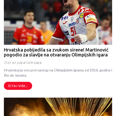
Hrvatska pobijedila sa zvukom sirene! Martinović
pogodio za slavlje na otvaranju Olimpijskih igara
27.07.2024
0
3428
Hrvatskoj je ovo prvi nastup na Olimpijskim igrama od 2016. godine i
Rio de Janeira.
ČITAJ VIŠE...