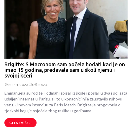
Brigitte: S Macronom sam počela hodati kad je on
imao 15 godina, predavala sam u školi njemu i
svojoj kćeri
20.11.2023
0
2424
Emmanuela su roditelji odmah ispisali iz škole i poslali u dva i pol sata
udaljeni internat u Parizu, ali to u konačnici nije zaustavilo njihovu
vezu. U novom intervjuu za Paris Match, Brigitte je progovorila o
tjeskobi koju je osjećala zbog razlike u godinama.
ČITAJ VIŠE...