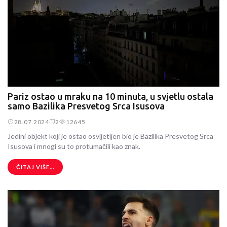
Pariz ostao u mraku na 10 minuta, u svjetlu ostala
samo Bazilika Presvetog Srca Isusova
28.07.2024
2
12645
Jedini objekt koji je ostao osvijetljen bio je Bazilika Presvetog Srca
Isusova i mnogi su to protumačili kao znak.
ČITAJ VIŠE...