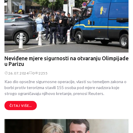
Neviđene mjere sigurnosti na otvaranju Olimpijade
u Parizu
26.07.2024
0
2255
Kao dio opsežne sigurnosne operacije, vlasti su temeljem zakona o
borbi protiv terorizma stavili 155 osoba pod mjere nadzora koje
strogo ograničavaju njihovo kretanje, prenosi Reuters.
ČITAJ VIŠE...