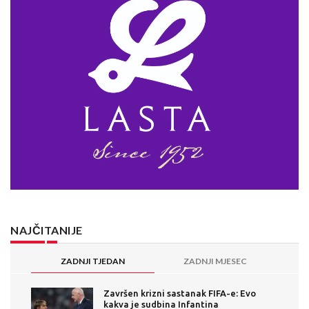
NAJČITANIJE
ZADNJI TJEDAN
ZADNJI MJESEC
Završen krizni sastanak FIFA-e: Evo
kakva je sudbina Infantina