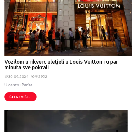
Vozilom u rikverc uletjeli u Louis Vuitton i u par
minuta sve pokrali
30.09.2024
0
2952
U centru Pariza..
ČITAJ VIŠE...