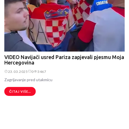
VIDEO Navijači usred Pariza zapjevali pjesmu Moja
Hercegovina
23.03.2025
0
3467
Zagrijavanje pred utakmicu
ČITAJ VIŠE...