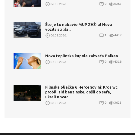
06.08.2026.
0
5367
Što je to nabavio MUP ZHŽ-a! Nova
vozila stigla...
06.08.2026.
1
4459
Nova toplinska kupola zahvaća Balkan
04.08.2026.
0
4318
Filmska pljačka u Hercegovini: Kroz wc
probili zid benzinske, došli do sefa,
ukrali novac
03.08.2026.
0
3623