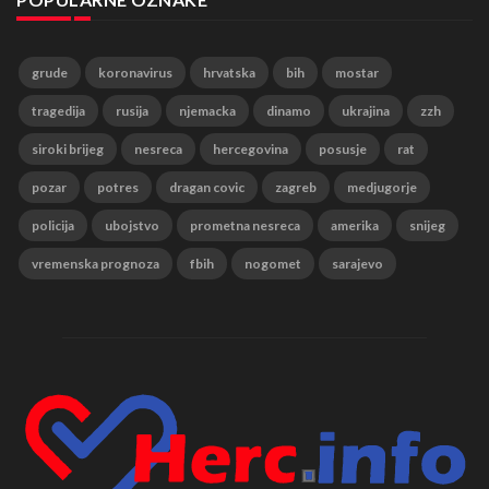
grude
koronavirus
hrvatska
bih
mostar
tragedija
rusija
njemacka
dinamo
ukrajina
zzh
siroki brijeg
nesreca
hercegovina
posusje
rat
pozar
potres
dragan covic
zagreb
medjugorje
policija
ubojstvo
prometna nesreca
amerika
snijeg
vremenska prognoza
fbih
nogomet
sarajevo