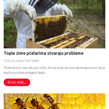
Tople zime pčelarima stvaraju probleme
03.01.2026
0
1089
Pčele kreću van, idu po vodu, što je znak da postoji mogućnost da je
matica počela polagati leglo..
ČITAJ VIŠE...