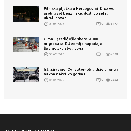
Filmska pljačka u Hercegovini: Kroz wc
probili zid benzinske, došli do sefa,
ukrali novac
03.08.2026.
0
3477
U mali gradić ušlo skoro 50.000
migranata. EU zemlje napadaju
Španjolsku zbog toga
31.07.2026.
0
2243
Istraživanje: Ovi automobili drže cijenu i
nakon nekoliko godina
04.08.2026.
0
2232
POPULARNE OZNAKE