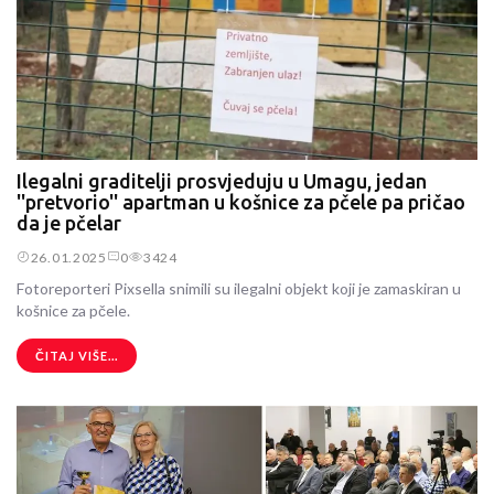
Ilegalni graditelji prosvjeduju u Umagu, jedan
''pretvorio'' apartman u košnice za pčele pa pričao
da je pčelar
26.01.2025
0
3424
Fotoreporteri Pixsella snimili su ilegalni objekt koji je zamaskiran u
košnice za pčele.
ČITAJ VIŠE...