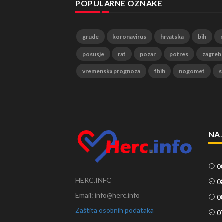
POPULARNE OZNAKE
grude
koronavirus
hrvatska
bih
posusje
rat
pozar
potres
zagreb
vremenska prognoza
fbih
nogomet
s
NA
0
HERC.INFO
0
Email: info@herc.info
0
Zaštita osobnih podataka
0