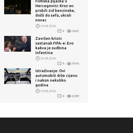
Filmska pljačka u
Hercegovini: Kroz wc
probili zid benzinske,
došli do sefa, ukrali
novac
03.08.2026.
0
3601
Završen krizni
sastanak FIFA-e: Evo
kakva je sudbina
Infantina
06.08.2026.
0
3016
Istraživanje: Ovi
automobili drže cijenu
i nakon nekoliko
godina
04.08.2026.
0
2289