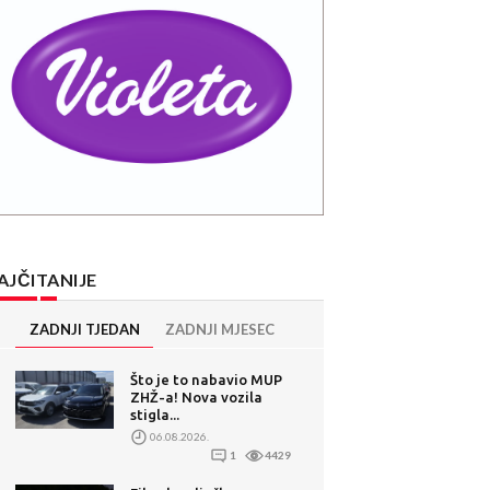
AJČITANIJE
ZADNJI TJEDAN
ZADNJI MJESEC
Što je to nabavio MUP
ZHŽ-a! Nova vozila
stigla...
06.08.2026.
1
4429