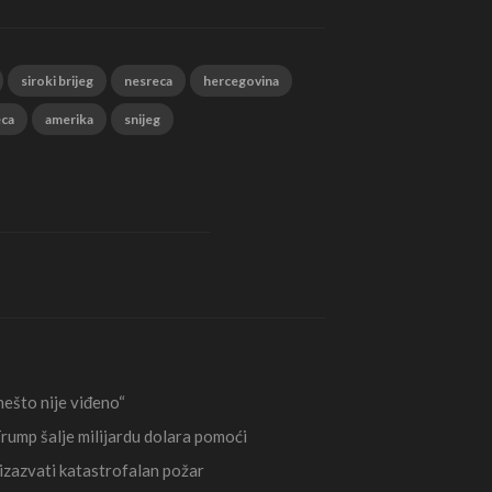
siroki brijeg
nesreca
hercegovina
eca
amerika
snijeg
ešto nije viđeno“
rump šalje milijardu dolara pomoći
izazvati katastrofalan požar