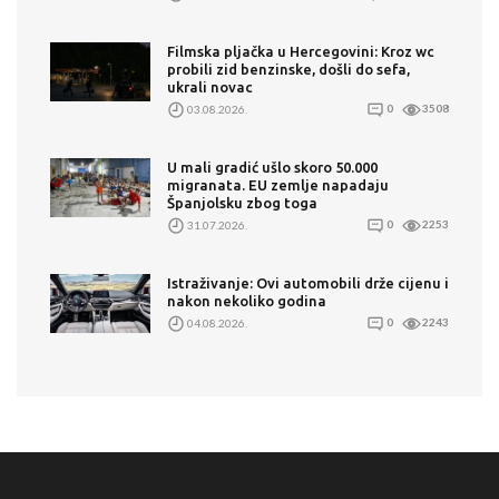
Filmska pljačka u Hercegovini: Kroz wc
probili zid benzinske, došli do sefa,
ukrali novac
03.08.2026.
0
3508
U mali gradić ušlo skoro 50.000
migranata. EU zemlje napadaju
Španjolsku zbog toga
31.07.2026.
0
2253
Istraživanje: Ovi automobili drže cijenu i
nakon nekoliko godina
04.08.2026.
0
2243