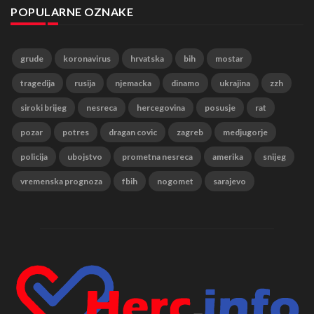
POPULARNE OZNAKE
grude
koronavirus
hrvatska
bih
mostar
tragedija
rusija
njemacka
dinamo
ukrajina
zzh
siroki brijeg
nesreca
hercegovina
posusje
rat
pozar
potres
dragan covic
zagreb
medjugorje
policija
ubojstvo
prometna nesreca
amerika
snijeg
vremenska prognoza
fbih
nogomet
sarajevo