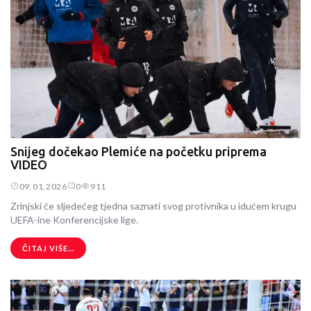
Snijeg dočekao Plemiće na početku priprema
VIDEO
09.01.2026
0
911
Zrinjski će sljedećeg tjedna saznati svog protivnika u idućem krugu
UEFA-ine Konferencijske lige.
ČITAJ VIŠE...