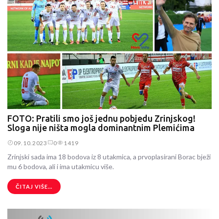
FOTO: Pratili smo još jednu pobjedu Zrinjskog!
Sloga nije ništa mogla dominantnim Plemićima
09.10.2023
0
1419
Zrinjski sada ima 18 bodova iz 8 utakmica, a prvoplasirani Borac bježi
mu 6 bodova, ali i ima utakmicu više.
ČITAJ VIŠE...