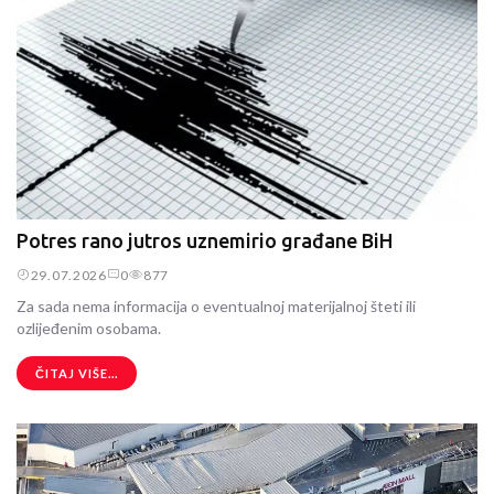
Potres rano jutros uznemirio građane BiH
29.07.2026
0
877
Za sada nema informacija o eventualnoj materijalnoj šteti ili
ozlijeđenim osobama.
ČITAJ VIŠE...