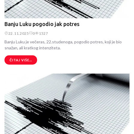
Banju Luku pogodio jak potres
22.11.2025
0
1527
Banju Luku je večeras, 22.studenoga, pogodio potres, koji je bio
snažan, ali kratkog intenziteta.
ČITAJ VIŠE...