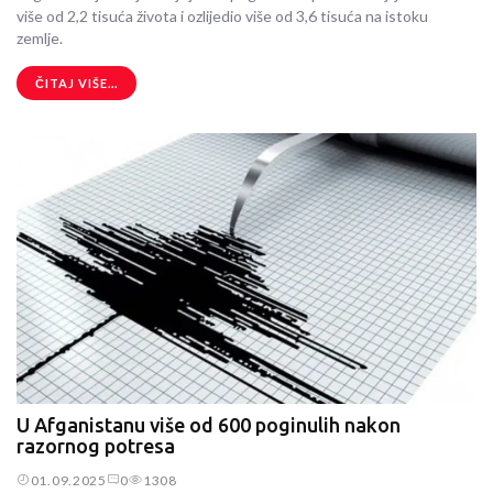
više od 2,2 tisuća života i ozlijedio više od 3,6 tisuća na istoku
zemlje.
ČITAJ VIŠE...
U Afganistanu više od 600 poginulih nakon
razornog potresa
01.09.2025
0
1308