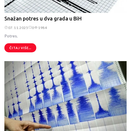
Snažan potres u dva grada u BiH
07.11.2025
0
1984
Potres.
ČITAJ VIŠE...