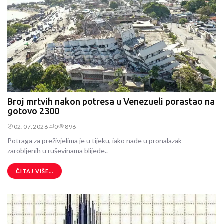
Broj mrtvih nakon potresa u Venezueli porastao na
gotovo 2300
02.07.2026
0
896
Potraga za preživjelima je u tijeku, iako nade u pronalazak
zarobljenih u ruševinama blijede..
ČITAJ VIŠE...