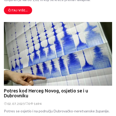
ČITAJ VIŠE...
Potres kod Herceg Novog, osjetio se i u
Dubrovniku
02.07.2025
0
1694
Potres se osjetio i na području Dubrovačko-neretvanske županije.