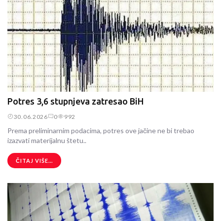
Potres 3,6 stupnjeva zatresao BiH
30.06.2026
0
992
Prema preliminarnim podacima, potres ove jačine ne bi trebao
izazvati materijalnu štetu..
ČITAJ VIŠE...