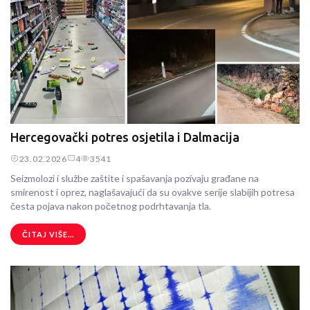
Hercegovački potres osjetila i Dalmacija
23.02.2026
4
3541
Seizmolozi i službe zaštite i spašavanja pozivaju građane na
smirenost i oprez, naglašavajući da su ovakve serije slabijih potresa
česta pojava nakon početnog podrhtavanja tla.
ČITAJ VIŠE...