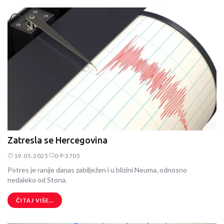
Zatresla se Hercegovina
19.05.2025
0
3705
Potres je ranije danas zabilježen i u blizini Neuma, odnosno
nedaleko od Stona.
ČITAJ VIŠE...