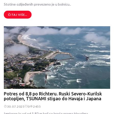
Stotine ozlijeđenih prevezeno je u bolnicu..
ČITAJ VIŠE...
Potres od 8,8 po Richteru. Ruski Severo-Kurilsk
potopljen, TSUNAMI stigao do Havaja i Japana
30.07.2025
0
2455
Izmjeren je val od 1,82 m koji se kreće prema Havajima.