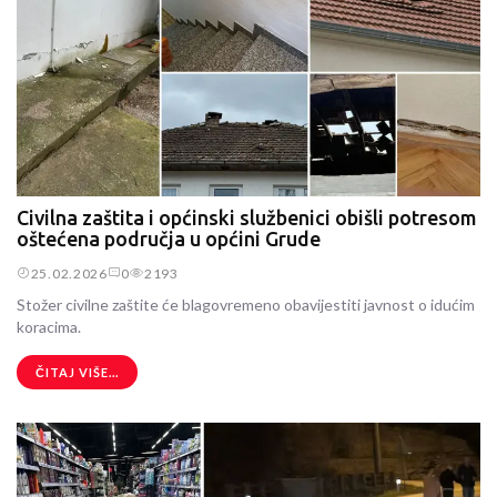
Civilna zaštita i općinski službenici obišli potresom
oštećena područja u općini Grude
25.02.2026
0
2193
Stožer civilne zaštite će blagovremeno obavijestiti javnost o idućim
koracima.
ČITAJ VIŠE...