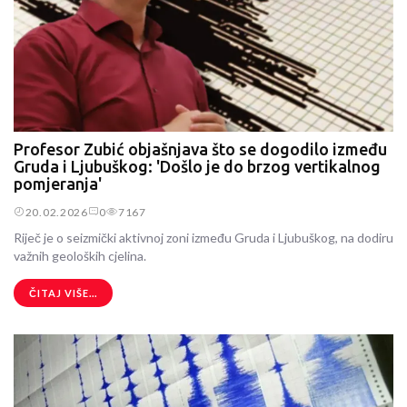
Profesor Zubić objašnjava što se dogodilo između
Gruda i Ljubuškog: 'Došlo je do brzog vertikalnog
pomjeranja'
20.02.2026
0
7167
Riječ je o seizmički aktivnoj zoni između Gruda i Ljubuškog, na dodiru
važnih geoloških cjelina.
ČITAJ VIŠE...