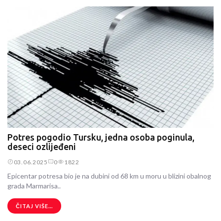
Potres pogodio Tursku, jedna osoba poginula,
deseci ozlijeđeni
03.06.2025
0
1822
Epicentar potresa bio je na dubini od 68 km u moru u blizini obalnog
grada Marmarisa..
ČITAJ VIŠE...