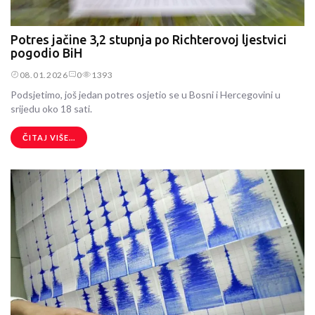
Potres jačine 3,2 stupnja po Richterovoj ljestvici
pogodio BiH
08.01.2026
0
1393
Podsjetimo, još jedan potres osjetio se u Bosni i Hercegovini u
srijedu oko 18 sati.
ČITAJ VIŠE...