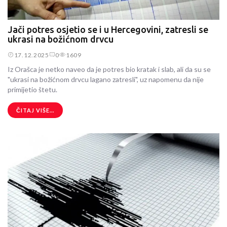
Jači potres osjetio se i u Hercegovini, zatresli se
ukrasi na božićnom drvcu
17.12.2025
0
1609
Iz Orašca je netko naveo da je potres bio kratak i slab, ali da su se
"ukrasi na božićnom drvcu lagano zatresli", uz napomenu da nije
primijetio štetu.
ČITAJ VIŠE...