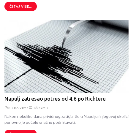
ČITAJ VIŠE...
Napulj zatresao potres od 4.6 po Richteru
30.06.2025
0
1620
Nakon nekoliko dana prividnog zatišja, tlo u Napulju i njegovoj okolici
ponovno je počelo snažno podrhtavati.