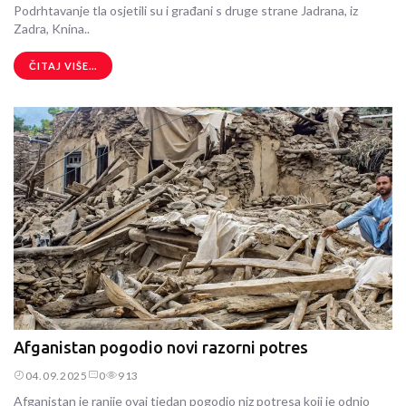
Podrhtavanje tla osjetili su i građani s druge strane Jadrana, iz
Zadra, Knina..
ČITAJ VIŠE...
Afganistan pogodio novi razorni potres
04.09.2025
0
913
Afganistan je ranije ovaj tjedan pogodio niz potresa koji je odnio