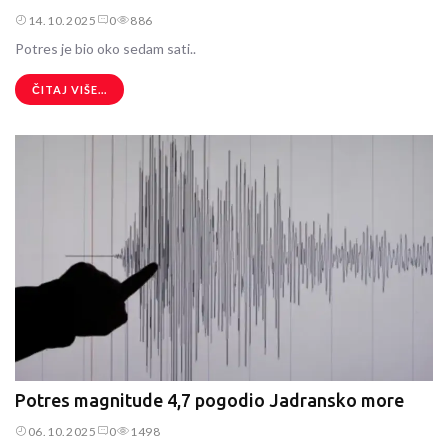
14.10.2025
0
886
Potres je bio oko sedam sati..
ČITAJ VIŠE...
Potres magnitude 4,7 pogodio Jadransko more
06.10.2025
0
1498