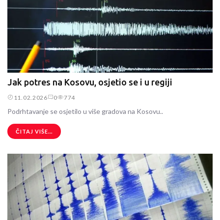
Jak potres na Kosovu, osjetio se i u regiji
11.02.2026
0
774
Podrhtavanje se osjetilo u više gradova na Kosovu..
ČITAJ VIŠE...