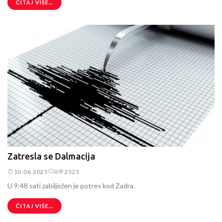
ČITAJ VIŠE...
Zatresla se Dalmacija
10.06.2025
0
2525
U 9:48 sati zabilježen je potres kod Zadra.
ČITAJ VIŠE...