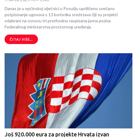
Danas je u općinskoj vijećnici u Posušju upriličeno svečano
potpisivanje ugovora s 13 korisnika sredstava čiji su projekti
odabrani na osnovu tri prethodno raspisana javna poziva
Federalnog ministarstva prostornog uređenja.
ČITAJ VIŠE...
Još 920.000 eura za projekte Hrvata izvan