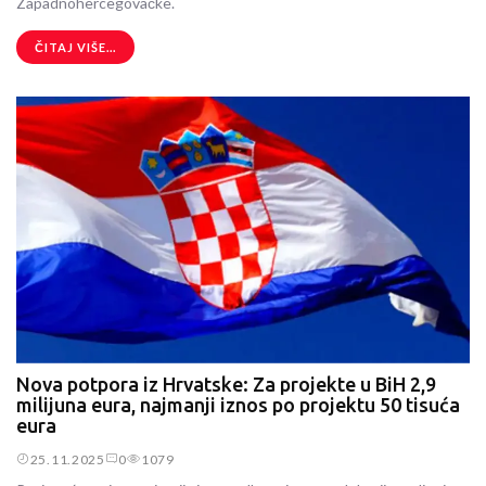
Zapadnohercegovačke.
ČITAJ VIŠE...
Nova potpora iz Hrvatske: Za projekte u BiH 2,9
milijuna eura, najmanji iznos po projektu 50 tisuća
eura
25.11.2025
0
1079