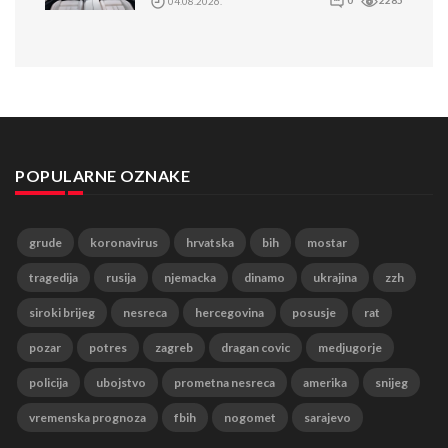
04.08.2026.
0
2285
POPULARNE OZNAKE
grude
koronavirus
hrvatska
bih
mostar
tragedija
rusija
njemacka
dinamo
ukrajina
zzh
siroki brijeg
nesreca
hercegovina
posusje
rat
pozar
potres
zagreb
dragan covic
medjugorje
policija
ubojstvo
prometna nesreca
amerika
snijeg
vremenska prognoza
fbih
nogomet
sarajevo