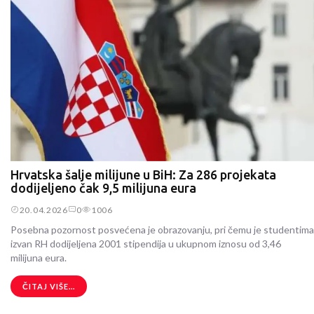
Hrvatska šalje milijune u BiH: Za 286 projekata
dodijeljeno čak 9,5 milijuna eura
20.04.2026
0
1006
Posebna pozornost posvećena je obrazovanju, pri čemu je studentima
izvan RH dodijeljena 2001 stipendija u ukupnom iznosu od 3,46
milijuna eura.
ČITAJ VIŠE...