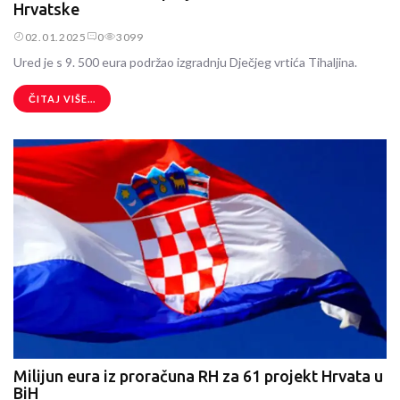
Hrvatske
02.01.2025
0
3099
Ured je s 9. 500 eura podržao izgradnju Dječjeg vrtića Tihaljina.
ČITAJ VIŠE...
Milijun eura iz proračuna RH za 61 projekt Hrvata u
BiH