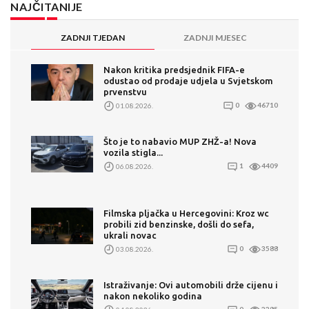
NAJČITANIJE
ZADNJI TJEDAN
ZADNJI MJESEC
Nakon kritika predsjednik FIFA-e
odustao od prodaje udjela u Svjetskom
prvenstvu
01.08.2026.
0
46710
Što je to nabavio MUP ZHŽ-a! Nova
vozila stigla...
06.08.2026.
1
4409
Filmska pljačka u Hercegovini: Kroz wc
probili zid benzinske, došli do sefa,
ukrali novac
03.08.2026.
0
3588
Istraživanje: Ovi automobili drže cijenu i
nakon nekoliko godina