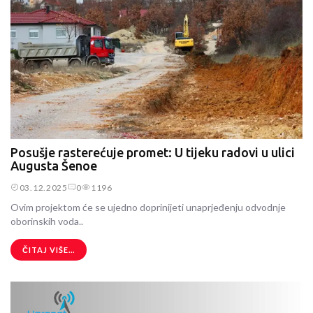
Posušje rasterećuje promet: U tijeku radovi u ulici
Augusta Šenoe
03.12.2025
0
1196
Ovim projektom će se ujedno doprinijeti unaprjeđenju odvodnje
oborinskih voda..
ČITAJ VIŠE...