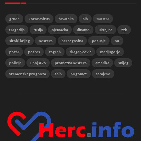
grude
koronavirus
hrvatska
bih
mostar
tragedija
rusija
njemacka
dinamo
ukrajina
zzh
siroki brijeg
nesreca
hercegovina
posusje
rat
pozar
potres
zagreb
dragan covic
medjugorje
policija
ubojstvo
prometna nesreca
amerika
snijeg
vremenska prognoza
fbih
nogomet
sarajevo