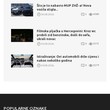
Što je to nabavio MUP ZHŽ-a! Nova
vozila stigla...
06.08.2026.
1
4380
Filmska pljačka u Hercegovini: Kroz wc
probili zid benzinske, došli do sefa,
ukrali novac
03.08.2026.
0
3575
Istraživanje: Ovi automobili drže cijenu i
nakon nekoliko godina
04.08.2026.
0
2279
POPULARNE OZNAKE