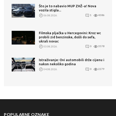
Što je to nabavio MUP ZHŽ-a! Nova
vozila stigla...
06.08.2026.
1
4386
Filmska pljačka u Hercegovini: Kroz wc
probili zid benzinske, došli do sefa,
ukrali novac
03.08.2026.
0
3578
Istraživanje: Ovi automobili drže cijenu i
nakon nekoliko godina
04.08.2026.
0
2279
POPULARNE OZNAKE