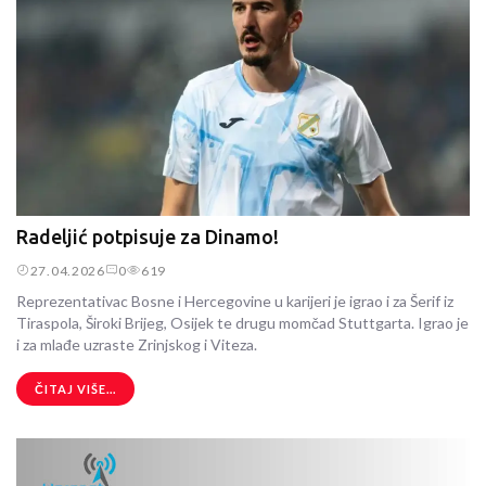
Radeljić potpisuje za Dinamo!
27.04.2026
0
619
Reprezentativac Bosne i Hercegovine u karijeri je igrao i za Šerif iz
Tiraspola, Široki Brijeg, Osijek te drugu momčad Stuttgarta. Igrao je
i za mlađe uzraste Zrinjskog i Viteza.
ČITAJ VIŠE...