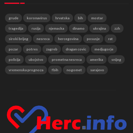
grude
koronavirus
hrvatska
bih
mostar
tragedija
rusija
njemacka
dinamo
ukrajina
zzh
siroki brijeg
nesreca
hercegovina
posusje
rat
pozar
potres
zagreb
dragan covic
medjugorje
policija
ubojstvo
prometna nesreca
amerika
snijeg
vremenska prognoza
fbih
nogomet
sarajevo