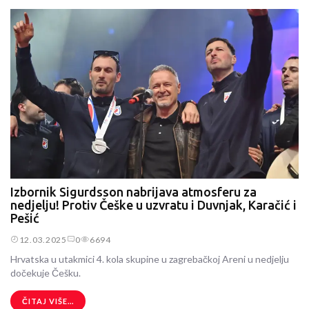
Izbornik Sigurdsson nabrijava atmosferu za
nedjelju! Protiv Češke u uzvratu i Duvnjak, Karačić i
Pešić
12.03.2025
0
6694
Hrvatska u utakmici 4. kola skupine u zagrebačkoj Areni u nedjelju
dočekuje Češku.
ČITAJ VIŠE...