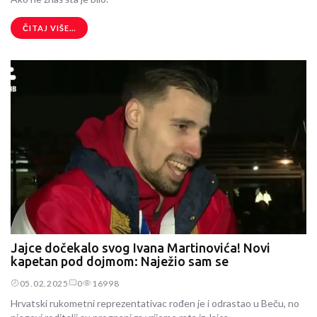
ČITAJ VIŠE...
Jajce dočekalo svog Ivana Martinovića! Novi
kapetan pod dojmom: Naježio sam se
05.02.2025
0
16998
Hrvatski rukometni reprezentativac rođen je i odrastao u Beču, no