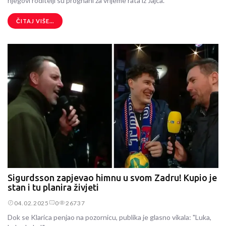
njegovi roditelji su prognani za vrijeme rata iz Jajca.
ČITAJ VIŠE...
Sigurdsson zapjevao himnu u svom Zadru! Kupio je
stan i tu planira živjeti
04.02.2025
0
26737
Dok se Klarica penjao na pozornicu, publika je glasno vikala: "Luka,