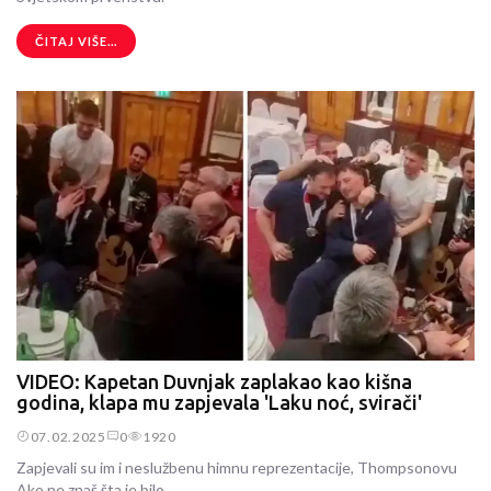
ČITAJ VIŠE...
VIDEO: Kapetan Duvnjak zaplakao kao kišna
godina, klapa mu zapjevala 'Laku noć, svirači'
07.02.2025
0
1920
Zapjevali su im i neslužbenu himnu reprezentacije, Thompsonovu
Ako ne znaš šta je bilo.