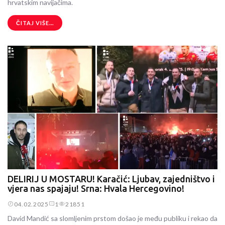
hrvatskim navijačima.
ČITAJ VIŠE...
DELIRIJ U MOSTARU! Karačić: Ljubav, zajedništvo i
vjera nas spajaju! Srna: Hvala Hercegovino!
04.02.2025
1
21851
David Mandić sa slomljenim prstom došao je među publiku i rekao da