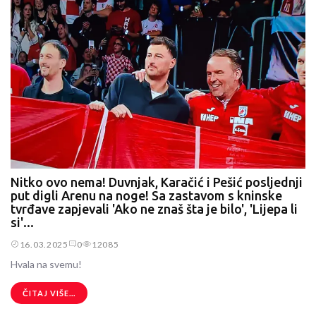
Nitko ovo nema! Duvnjak, Karačić i Pešić posljednji
put digli Arenu na noge! Sa zastavom s kninske
tvrđave zapjevali 'Ako ne znaš šta je bilo', 'Lijepa li
si'...
16.03.2025
0
12085
Hvala na svemu!
ČITAJ VIŠE...