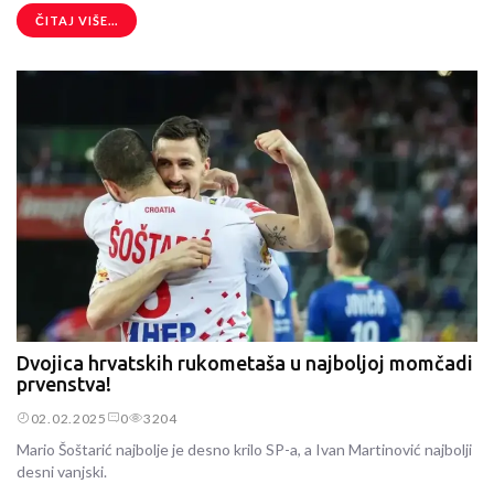
ČITAJ VIŠE...
Dvojica hrvatskih rukometaša u najboljoj momčadi
prvenstva!
02.02.2025
0
3204
Mario Šoštarić najbolje je desno krilo SP-a, a Ivan Martinović najbolji
desni vanjski.