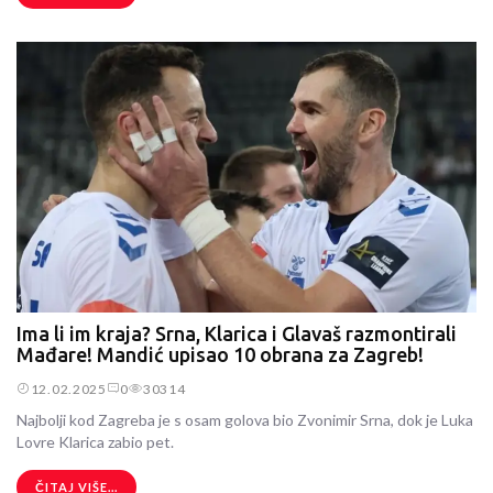
Ima li im kraja? Srna, Klarica i Glavaš razmontirali
Mađare! Mandić upisao 10 obrana za Zagreb!
12.02.2025
0
30314
Najbolji kod Zagreba je s osam golova bio Zvonimir Srna, dok je Luka
Lovre Klarica zabio pet.
ČITAJ VIŠE...