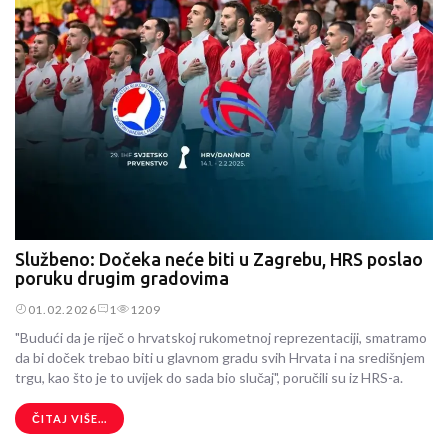
Službeno: Dočeka neće biti u Zagrebu, HRS poslao
poruku drugim gradovima
01.02.2026
1
1209
"Budući da je riječ o hrvatskoj rukometnoj reprezentaciji, smatramo
da bi doček trebao biti u glavnom gradu svih Hrvata i na središnjem
trgu, kao što je to uvijek do sada bio slučaj", poručili su iz HRS-a.
ČITAJ VIŠE...