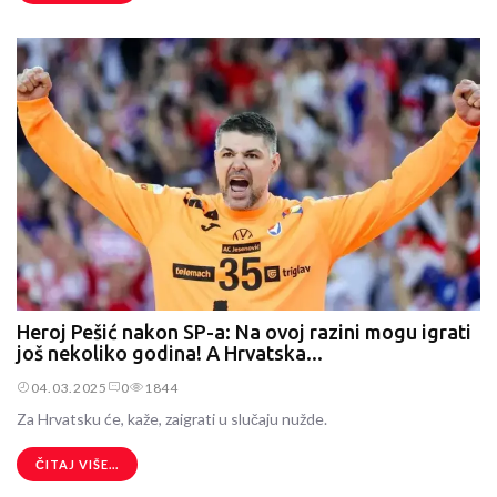
Heroj Pešić nakon SP-a: Na ovoj razini mogu igrati
još nekoliko godina! A Hrvatska...
04.03.2025
0
1844
Za Hrvatsku će, kaže, zaigrati u slučaju nužde.
ČITAJ VIŠE...