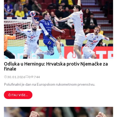
Odluka u Herningu: Hrvatska protiv Njemačke za
finale
30.01.2026
0
744
Polufinalni je dan na Europskom rukometnom prvenstvu.
ČITAJ VIŠE...