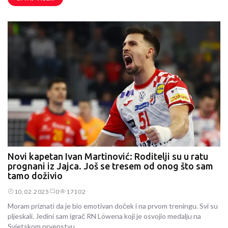
Novi kapetan Ivan Martinović: Roditelji su u ratu
prognani iz Jajca. Još se tresem od onog što sam
tamo doživio
10.02.2025
0
17102
Moram priznati da je bio emotivan doček i na prvom treningu. Svi su
pljeskali. Jedini sam igrač RN Löwena koji je osvojio medalju na
Svjetskom prvenstvu.