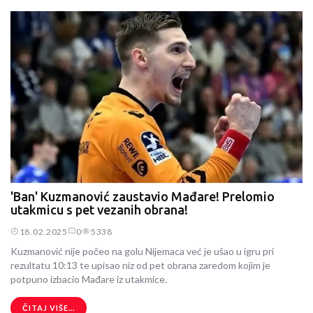
'Ban' Kuzmanović zaustavio Mađare! Prelomio
utakmicu s pet vezanih obrana!
18.02.2025
0
5338
Kuzmanović nije počeo na golu Nijemaca već je ušao u igru pri
rezultatu 10:13 te upisao niz od pet obrana zaredom kojim je
potpuno izbacio Mađare iz utakmice.
ČITAJ VIŠE...