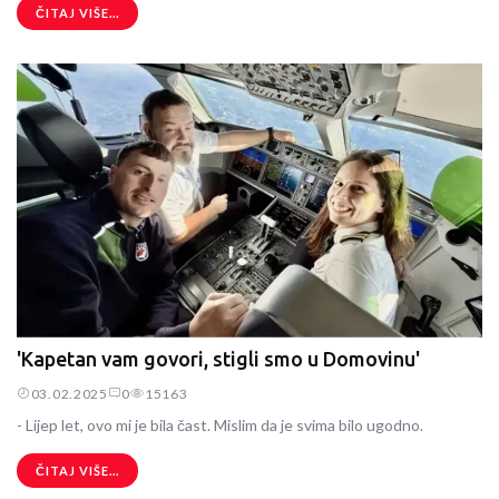
ČITAJ VIŠE...
'Kapetan vam govori, stigli smo u Domovinu'
03.02.2025
0
15163
- Lijep let, ovo mi je bila čast. Mislim da je svima bilo ugodno.
ČITAJ VIŠE...