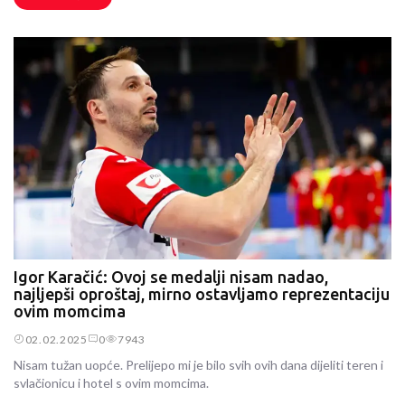
Igor Karačić: Ovoj se medalji nisam nadao,
najljepši oproštaj, mirno ostavljamo reprezentaciju
ovim momcima
02.02.2025
0
7943
Nisam tužan uopće. Prelijepo mi je bilo svih ovih dana dijeliti teren i
svlačionicu i hotel s ovim momcima.