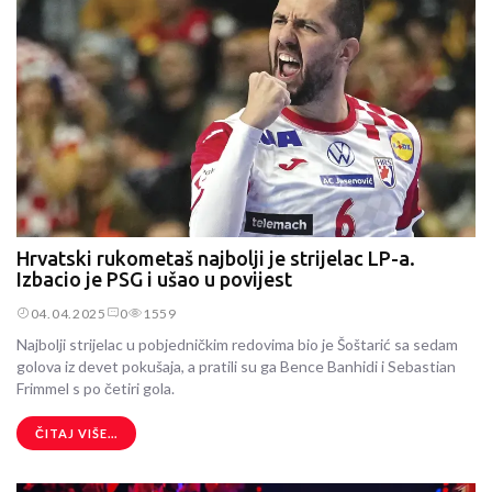
Hrvatski rukometaš najbolji je strijelac LP-a.
Izbacio je PSG i ušao u povijest
04.04.2025
0
1559
Najbolji strijelac u pobjedničkim redovima bio je Šoštarić sa sedam
golova iz devet pokušaja, a pratili su ga Bence Banhidi i Sebastian
Frimmel s po četiri gola.
ČITAJ VIŠE...