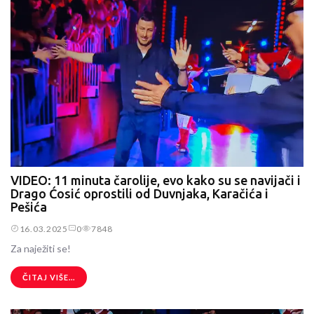
VIDEO: 11 minuta čarolije, evo kako su se navijači i
Drago Ćosić oprostili od Duvnjaka, Karačića i
Pešića
16.03.2025
0
7848
Za naježiti se!
ČITAJ VIŠE...