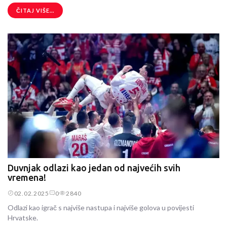
ČITAJ VIŠE...
Duvnjak odlazi kao jedan od najvećih svih
vremena!
02.02.2025
0
2840
Odlazi kao igrač s najviše nastupa i najviše golova u povijesti
Hrvatske.