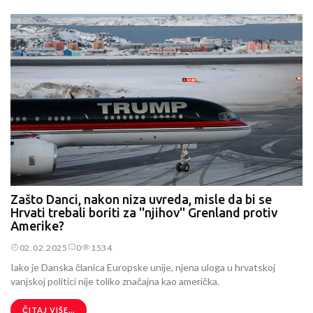
Zašto Danci, nakon niza uvreda, misle da bi se
Hrvati trebali boriti za ''njihov'' Grenland protiv
Amerike?
02.02.2025
0
1534
Iako je Danska članica Europske unije, njena uloga u hrvatskoj
vanjskoj politici nije toliko značajna kao američka.
ČITAJ VIŠE...