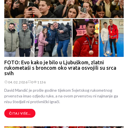
FOTO: Evo kako je bilo u Ljubuškom, zlatni
rukometaši s broncom oko vrata osvojili su srca
svih
04.02.2026
0
1136
David Mandić je prošle godine tijekom Svjetskog rukometnog
prvenstva imao ozljedu ruke, a na ovom prvenstvu ni najmanje ga
nisu štedjeli ni protivnički igrači.
ČITAJ VIŠE...