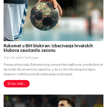
Rukomet u BiH blokiran: Izbacivanje hrvatskih
klubova zaustavilo sezonu
27.09.2025
0
1164
Prema priopćenju Rukometnog saveza HercegBosne, predloženo je
da muški dio prvenstva započne, a da se oko ženskog postigne
dogovor i odloži početak natjecanja za listopad.
ČITAJ VIŠE...