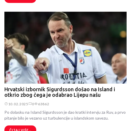
Hrvatski izbornik Sigurdsson došao na Island i
otkrio zbog čega je odabrao Lijepu našu
10.02.2025
0
63862
Po dolasku na Island Sigurdsson je dao kratki intervju za Ruv, a prvo
pitanje bilo je vezano uz turbulencije u islandskom savezu.
ČITAJ VIŠE...