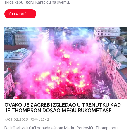
skida kapu Igoru Karačiću na svemu.
ČITAJ VIŠE...
OVAKO JE ZAGREB IZGLEDAO U TRENUTKU KAD
JE THOMPSON DOŠAO MEĐU RUKOMETAŠE
03.02.2025
0
11242
Delirij zahvaljujući nenadmašnom Marku Perkoviću Thompsonu.