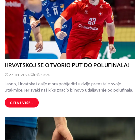
HRVATSKOJ SE OTVORIO PUT DO POLUFINALA!
27.01.2026
0
1396
Jasno, Hrvatska i dalje mora pobijediti u dvije preostale svoje
utakmice, jer svaki naš kiks značio bi novo udaljavanje od polufinala.
ČITAJ VIŠE...