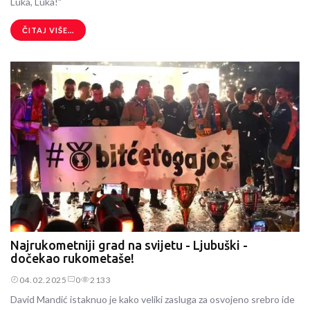
Luka, Luka!"
ČITAJ VIŠE...
Najrukometniji grad na svijetu - Ljubuški -
dočekao rukometaše!
04.02.2025
0
2133
David Mandić istaknuo je kako veliki zasluga za osvojeno srebro ide