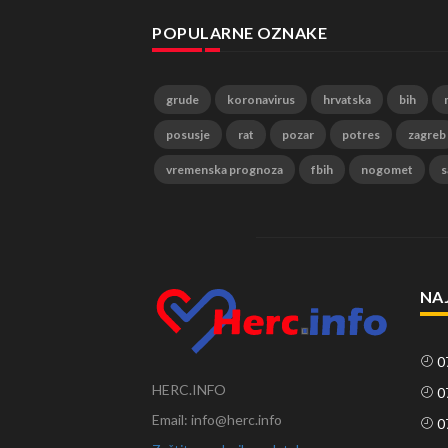
POPULARNE OZNAKE
grude
koronavirus
hrvatska
bih
posusje
rat
pozar
potres
zagreb
vremenska prognoza
fbih
nogomet
s
NA
0
HERC.INFO
0
Email: info@herc.info
0