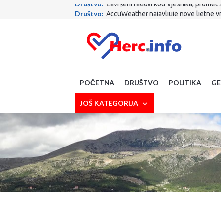
Društvo:
AccuWeather najavljuje nove ljetne v
Vjera:
Papa putuje u Urugvaj, Argentinu i Peru
SciTech:
Gasi se opcija na Gmailu koju koriste mi
Crna strana:
TRAGEDIJA KOD MAKARSKE: Planin
Politika :
Ante Šušnjar najveća je faca u Vladi R
Društvo:
Što je to nabavio MUP ZHŽ-a! Nova vozil
Zdravlje:
Izbjegavate li lubenicu zbog šećera? 
Sport:
Evo gdje ide Dalić! S njim stiže i Ćorluka!
POČETNA
DRUŠTVO
POLITIKA
GE
Sport:
Završen krizni sastanak FIFA-e: Evo kakva
Društvo:
Završeni radovi kod Vjesnika, promet 
JOŠ KATEGORIJA