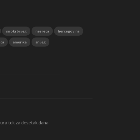
siroki brijeg
nesreca
hercegovina
eca
amerika
snijeg
ura tek za desetak dana