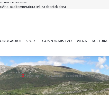
rućine, pad temperatura tek za desetak dana
lijuni
ar preminuo na brdu Sutvid, druga osoba spašena
H! Evo što je sada radikalnim Srbima poručio
a stigla...
Znanstvenica objasnila zašto radite veliku pogrešku
ODOGAĐAJI
SPORT
GOSPODARSTVO
VJERA
KULTURA
 je sudbina Infantina
se vraća u normalu
Početna
Pretraga
semberija