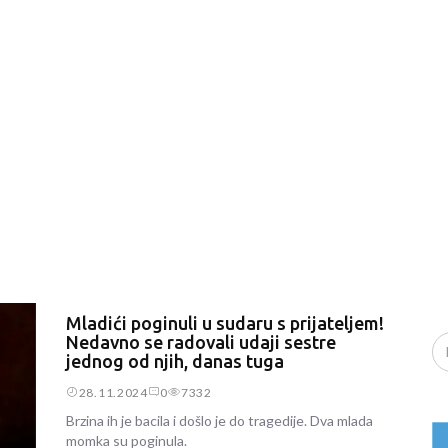
Mladići poginuli u sudaru s prijateljem!
Nedavno se radovali udaji sestre
jednog od njih, danas tuga
28.11.2024
0
7332
Brzina ih je bacila i došlo je do tragedije. Dva mlada
momka su poginula.