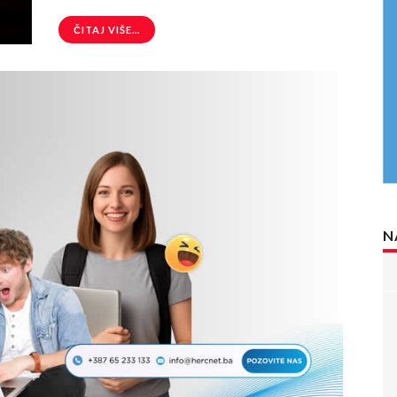
ČITAJ VIŠE...
N