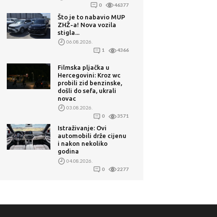
0
46377
Što je to nabavio MUP
ZHŽ-a! Nova vozila
stigla...
06.08.2026.
1
4366
Filmska pljačka u
Hercegovini: Kroz wc
probili zid benzinske,
došli do sefa, ukrali
novac
03.08.2026.
0
3571
Istraživanje: Ovi
automobili drže cijenu
i nakon nekoliko
godina
04.08.2026.
0
2277