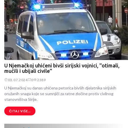
U Njemačkoj uhićeni bivši sirijski vojnici, ''otimali,
mučili i ubijali civile''
03.07.2024
0
2389
U Njemačkoj su danas uhićena petorica bivših djelatnika sirijskih
oružanih snaga koje se sumnjiči za ratne zločine protiv civilnog
stanovništva Sirije.
ČITAJ VIŠE...