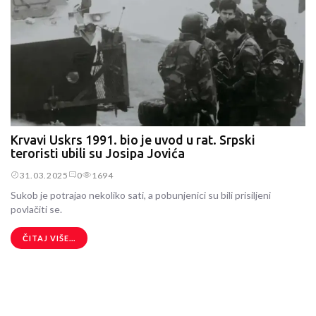
Krvavi Uskrs 1991. bio je uvod u rat. Srpski
teroristi ubili su Josipa Jovića
31.03.2025
0
1694
Sukob je potrajao nekoliko sati, a pobunjenici su bili prisiljeni
povlačiti se.
ČITAJ VIŠE...