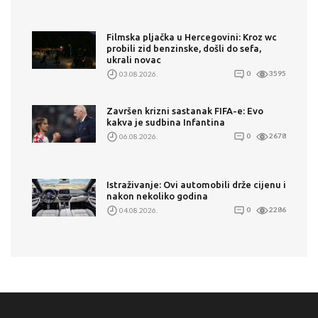
Filmska pljačka u Hercegovini: Kroz wc
probili zid benzinske, došli do sefa,
ukrali novac
03.08.2026.
0
3595
Završen krizni sastanak FIFA-e: Evo
kakva je sudbina Infantina
06.08.2026.
0
2678
Istraživanje: Ovi automobili drže cijenu i
nakon nekoliko godina
04.08.2026.
0
2286