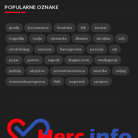
POPULARNE OZNAKE
grude
koronavirus
hrvatska
bih
mostar
tragedija
rusija
njemacka
dinamo
ukrajina
zzh
siroki brijeg
nesreca
hercegovina
posusje
rat
pozar
potres
zagreb
dragan covic
medjugorje
policija
ubojstvo
prometna nesreca
amerika
snijeg
vremenska prognoza
fbih
nogomet
sarajevo