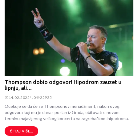
Thompson dobio odgovor! Hipodrom zauzet u
lipnju, ali...
14.02.2025
0
22925
Očekuje se da će se Thompsonov menadžment, nakon ovog
odgovora koji mu je danas poslan iz Grada, očitovati o novom
terminu najavljenog velikog koncerta na zagrebačkom hipodromu.
ČITAJ VIŠE...