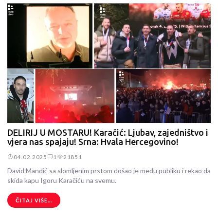
DELIRIJ U MOSTARU! Karačić: Ljubav, zajedništvo i
vjera nas spajaju! Srna: Hvala Hercegovino!
04.02.2025
1
21851
David Mandić sa slomljenim prstom došao je među publiku i rekao da
skida kapu Igoru Karačiću na svemu.
ČITAJ VIŠE...