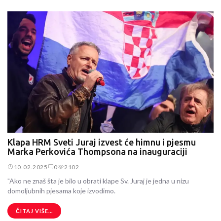
Klapa HRM Sveti Juraj izvest će himnu i pjesmu
Marka Perkovića Thompsona na inauguraciji
10.02.2025
0
2102
"Ako ne znaš šta je bilo u obrati klape Sv. Juraj je jedna u nizu
domoljubnih pjesama koje izvodimo.
ČITAJ VIŠE...