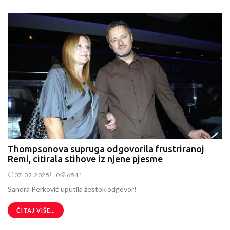
Thompsonova supruga odgovorila frustriranoj
Remi, citirala stihove iz njene pjesme
07.02.2025
0
6541
Sandra Perković uputila žestok odgovor!
ČITAJ VIŠE...