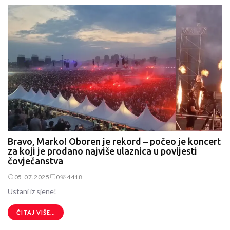
Bravo, Marko! Oboren je rekord – počeo je koncert
za koji je prodano najviše ulaznica u povijesti
čovječanstva
05.07.2025
0
4418
Ustani iz sjene!
ČITAJ VIŠE...