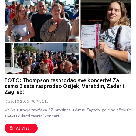
FOTO: Thompson rasprodao sve koncerte! Za
samo 3 sata rasprodao Osijek, Varaždin, Zadar i
Zagreb!
28.10.2025
0
3115
Velika turneja završava 27. prosinca u Areni Zagreb, gdje se očekuje
spektakularni završni koncert.
ČITAJ VIŠE...