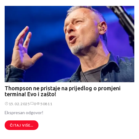
Thompson ne pristaje na prijedlog o promjeni
termina! Evo i zašto!
15.02.2025
0
50811
Ekspresan odgovor!
ČITAJ VIŠE...