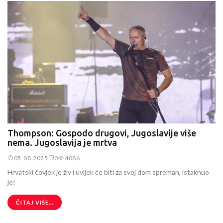
Thompson: Gospodo drugovi, Jugoslavije više
nema. Jugoslavija je mrtva
05.08.2025
0
4086
Hrvatski čovjek je živ i uvijek će biti za svoj dom spreman, istaknuo
je!
ČITAJ VIŠE...