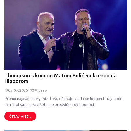
Thompson s kumom Matom Bulićem krenuo na
Hipodrom
05.07.2025
0
1996
Prema najavama organizatora, očekuje se da će koncert trajati oko
dva i pol sata, a završetak je predviđen oko ponoći.
ČITAJ VIŠE...