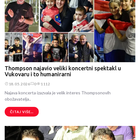
Thompson najavio veliki koncertni spektakl u
Vukovaru i to humanirarni
18.05.2026
0
1112
Najava koncerta izazvala je velik interes Thompsonovih
obožavatelja..
ČITAJ VIŠE...