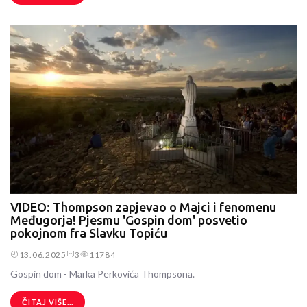
VIDEO: Thompson zapjevao o Majci i fenomenu
Međugorja! Pjesmu 'Gospin dom' posvetio
pokojnom fra Slavku Topiću
13.06.2025
3
11784
Gospin dom - Marka Perkovića Thompsona.
ČITAJ VIŠE...