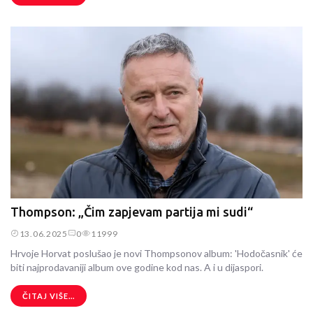
Thompson: „Čim zapjevam partija mi sudi“
13.06.2025
0
11999
Hrvoje Horvat poslušao je novi Thompsonov album: 'Hodočasnik' će
biti najprodavaniji album ove godine kod nas. A i u dijaspori.
ČITAJ VIŠE...