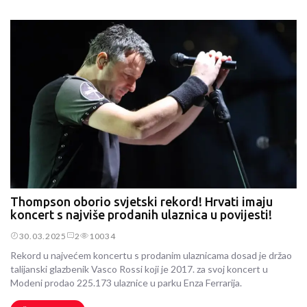
Thompson oborio svjetski rekord! Hrvati imaju
koncert s najviše prodanih ulaznica u povijesti!
30.03.2025
2
10034
Rekord u najvećem koncertu s prodanim ulaznicama dosad je držao
talijanski glazbenik Vasco Rossi koji je 2017. za svoj koncert u
Modeni prodao 225.173 ulaznice u parku Enza Ferrarija.