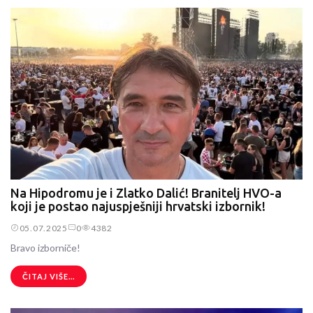
Na Hipodromu je i Zlatko Dalić! Branitelj HVO-a
koji je postao najuspješniji hrvatski izbornik!
05.07.2025
0
4382
Bravo izborniče!
ČITAJ VIŠE...