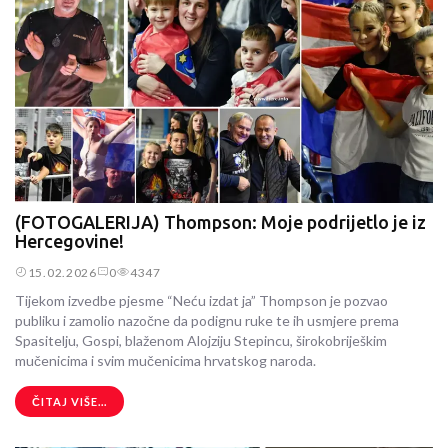
(FOTOGALERIJA) Thompson: Moje podrijetlo je iz
Hercegovine!
15.02.2026
0
4347
Tijekom izvedbe pjesme “Neću izdat ja” Thompson je pozvao
publiku i zamolio nazočne da podignu ruke te ih usmjere prema
Spasitelju, Gospi, blaženom Alojziju Stepincu, širokobriješkim
mučenicima i svim mučenicima hrvatskog naroda.
ČITAJ VIŠE...