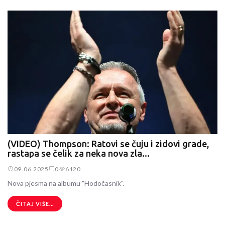
(VIDEO) Thompson: Ratovi se čuju i zidovi grade,
rastapa se čelik za neka nova zla...
09.06.2025
0
6120
Nova pjesma na albumu "Hodočasnik".
ČITAJ VIŠE...