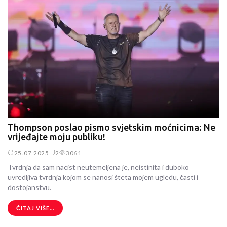
Thompson poslao pismo svjetskim moćnicima: Ne
vrijeđajte moju publiku!
25.07.2025
2
3061
Tvrdnja da sam nacist neutemeljena je, neistinita i duboko
uvredljiva tvrdnja kojom se nanosi šteta mojem ugledu, časti i
dostojanstvu.
ČITAJ VIŠE...