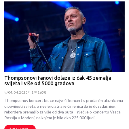
Thompsonovi fanovi dolaze iz čak 45 zemalja
svijeta i više od 5000 gradova
04.04.2025
1
1658
Thompsonov koncert bit će najveći koncert s prodanim ulaznicama
u povijesti svijeta, a nevjerojatna je činjenica da je dosadašnjeg
rekordera premašio za više od dva puta – riječ je o koncertu Vasca
Rossija u Modeni, na kojem je bilo oko 225.000 ljudi.