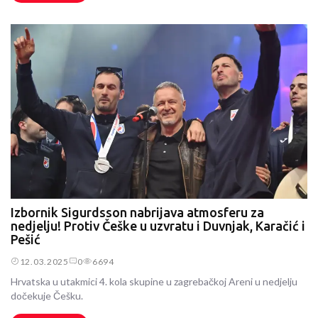
Izbornik Sigurdsson nabrijava atmosferu za
nedjelju! Protiv Češke u uzvratu i Duvnjak, Karačić i
Pešić
12.03.2025
0
6694
Hrvatska u utakmici 4. kola skupine u zagrebačkoj Areni u nedjelju
dočekuje Češku.