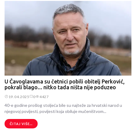
U Čavoglavama su četnici pobili obitelj Perković,
pokrali blago... nitko tada ništa nije poduzeo
19.04.2025
0
4427
40-e godine prošlog stoljeća bile su najteže za hrvatski narod u
njegovoj povijesti, povijesti koja obiluje mučeništvom...
ČITAJ VIŠE...