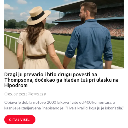
Dragi ju prevario i htio drugu povesti na
Thompsona, dočekao ga hladan tuš pri ulasku na
Hipodrom
05.07.2025
0
5529
Objava je dobila gotovo 2000 lajkova i više od 400 komentara, a
kasnije je izmijenjena i napisano je: "Hvala kraljici koja ju je iskoristila."
ČITAJ VIŠE...