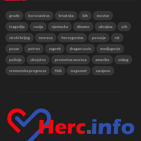
grude
koronavirus
hrvatska
bih
mostar
tragedija
rusija
njemacka
dinamo
ukrajina
zzh
siroki brijeg
nesreca
hercegovina
posusje
rat
pozar
potres
zagreb
dragan covic
medjugorje
policija
ubojstvo
prometna nesreca
amerika
snijeg
vremenska prognoza
fbih
nogomet
sarajevo