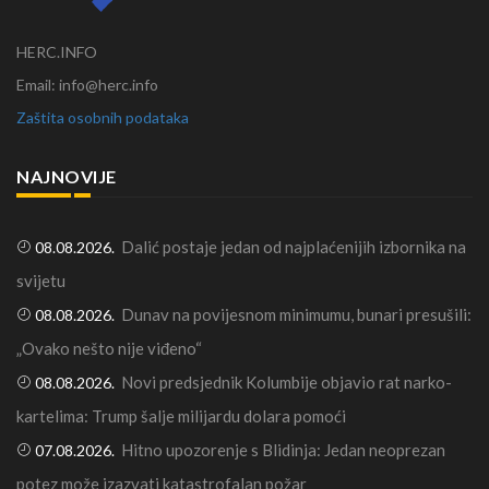
HERC.INFO
Email: info@herc.info
Zaštita osobnih podataka
NAJNOVIJE
Dalić postaje jedan od najplaćenijih izbornika na
08.08.2026.
svijetu
Dunav na povijesnom minimumu, bunari presušili:
08.08.2026.
„Ovako nešto nije viđeno“
Novi predsjednik Kolumbije objavio rat narko-
08.08.2026.
kartelima: Trump šalje milijardu dolara pomoći
Hitno upozorenje s Blidinja: Jedan neoprezan
07.08.2026.
potez može izazvati katastrofalan požar