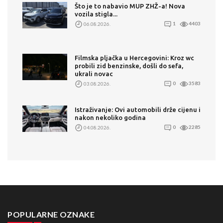
Što je to nabavio MUP ZHŽ-a! Nova
vozila stigla...
06.08.2026.
1
4403
Filmska pljačka u Hercegovini: Kroz wc
probili zid benzinske, došli do sefa,
ukrali novac
03.08.2026.
0
3583
Istraživanje: Ovi automobili drže cijenu i
nakon nekoliko godina
04.08.2026.
0
2285
POPULARNE OZNAKE