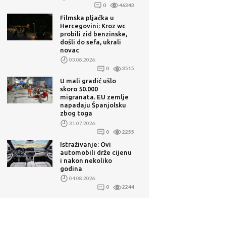
0
46343
Filmska pljačka u
Hercegovini: Kroz wc
probili zid benzinske,
došli do sefa, ukrali
novac
03.08.2026.
0
3515
U mali gradić ušlo
skoro 50.000
migranata. EU zemlje
napadaju Španjolsku
zbog toga
31.07.2026.
0
2255
Istraživanje: Ovi
automobili drže cijenu
i nakon nekoliko
godina
04.08.2026.
0
2244