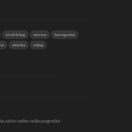
siroki brijeg
nesreca
hercegovina
eca
amerika
snijeg
la zašto radite veliku pogrešku