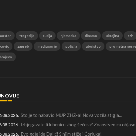
mostar
tragedija
rusija
njemacka
dinamo
ukrajina
zzh
 covic
zagreb
medjugorje
policija
ubojstvo
prometna nesr
arajevo
JNOVIJE
Što je to nabavio MUP ZHŽ-a! Nova vozila stigla...
6.08.2026.
Izbjegavate li lubenicu zbog šećera? Znanstvenica objasni
6.08.2026.
Evo gdje ide Dalić! S njim stiže i Ćorluka!
6.08.2026.