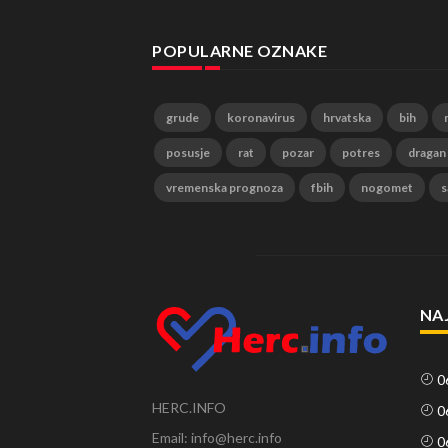
POPULARNE OZNAKE
grude
koronavirus
hrvatska
bih
posusje
rat
pozar
potres
dragan
vremenska prognoza
fbih
nogomet
s
NA
0
HERC.INFO
0
Email: info@herc.info
0