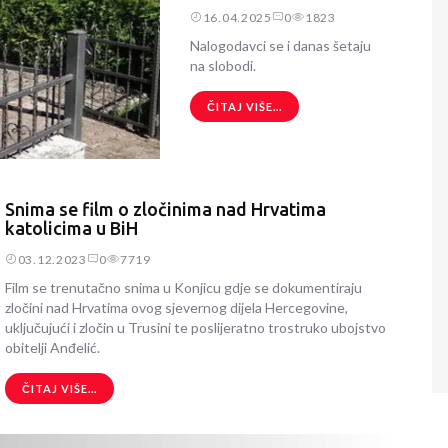
16.04.2025
0
1823
Nalogodavci se i danas šetaju
na slobodi.
ČITAJ VIŠE...
Snima se film o zločinima nad Hrvatima
katolicima u BiH
03.12.2023
0
7719
Film se trenutačno snima u Konjicu gdje se dokumentiraju
zločini nad Hrvatima ovog sjevernog dijela Hercegovine,
uključujući i zločin u Trusini te poslijeratno trostruko ubojstvo
obitelji Anđelić.
ČITAJ VIŠE...