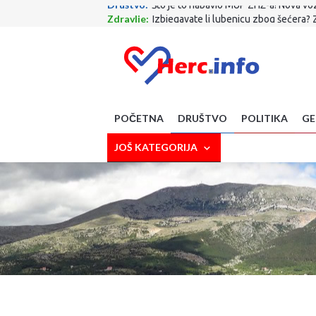
Zdravlje:
Izbjegavate li lubenicu zbog šećera? 
Sport:
Evo gdje ide Dalić! S njim stiže i Ćorluka!
Sport:
Završen krizni sastanak FIFA-e: Evo kakva
Poljoprivreda:
Suša prijeti novim poskupljenjim
Kultura:
Knjiga ''Sin – Priča o Toniju'' predsta
Gospodarstvo :
Napustio nas je veliki Drago G
SciTech:
Upozorenje za korisnike WhatsAppa: A
Kultura:
RAMA: Uoči Oluje, Rumbočani postavlj
POČETNA
DRUŠTVO
POLITIKA
GE
Društvo:
Tradicionalnom budnicom u Kninu poče
Društvo:
Što je to nabavio MUP ZHŽ-a! Nova vozil
JOŠ KATEGORIJA