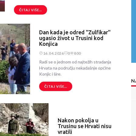
ČITAJ VIŠE...
Dan kada je odred ''Zulfikar''
ugasio život u Trusini kod
Konjica
16.04.2026
0
800
Radi se o jednom od najtežih stradanja
Hrvata na području nekadašnje općine
Konjic i šire.
N
ČITAJ VIŠE...
Nakon pokolja u
Trusinu se Hrvati nisu
vratili