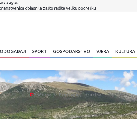
Znanstvenica objasnila zašto radite veliku pogrešku
 je sudbina Infantina
a hrane: Vrućine već uništavaju usjeve diljem BiH
vljena u Ljubuškom VIDEO
alić! Sudjelovao u stvaranju Euroherca, gradio mostove među ljudima
ko dobijete ovu poruku, odmah je obrišite
aju mural svojim vitezovima
ODOGAĐAJI
SPORT
GOSPODARSTVO
VJERA
KULTURA
la proslava 31. obljetnice Oluje
a stigla...
Početna
Pretraga
trusina