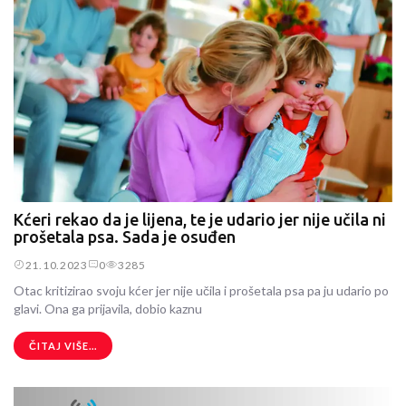
Kćeri rekao da je lijena, te je udario jer nije učila ni
prošetala psa. Sada je osuđen
21.10.2023
0
3285
Otac kritizirao svoju kćer jer nije učila i prošetala psa pa ju udario po
glavi. Ona ga prijavila, dobio kaznu
ČITAJ VIŠE...