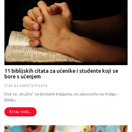
11 biblijskih citata za učenike i studente koji se
bore s učenjem
23.01.2025
0
2674
Dok se „družite“ sa školskim knjigama, ne zaboravite na Knjigu –
Bibliju.
ČITAJ VIŠE...