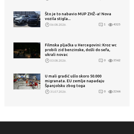
Što je to nabavio MUP ZHŽ-a! Nova
vozila stigla...
06.08.2026.
1
4325
Filmska pljačka u Hercegovini: Kroz wc
probili zid benzinske, došli do sefa,
ukrali novac
03.08.2026.
0
3562
U mali gradić ušlo skoro 50.000
migranata. EU zemlje napadaju
Španjolsku zbog toga
31.07.2026.
0
2266