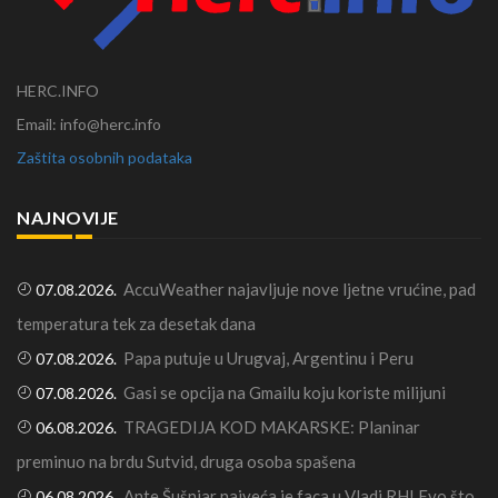
HERC.INFO
Email: info@herc.info
Zaštita osobnih podataka
NAJNOVIJE
AccuWeather najavljuje nove ljetne vrućine, pad
07.08.2026.
temperatura tek za desetak dana
Papa putuje u Urugvaj, Argentinu i Peru
07.08.2026.
Gasi se opcija na Gmailu koju koriste milijuni
07.08.2026.
TRAGEDIJA KOD MAKARSKE: Planinar
06.08.2026.
preminuo na brdu Sutvid, druga osoba spašena
Ante Šušnjar najveća je faca u Vladi RH! Evo što
06.08.2026.