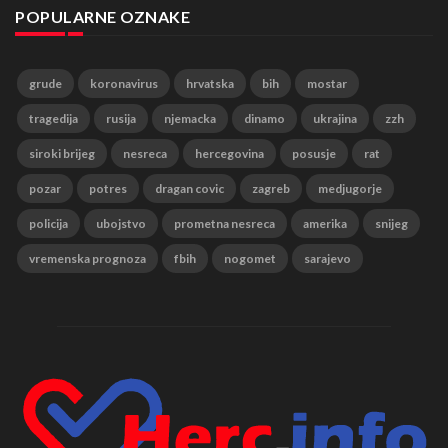
POPULARNE OZNAKE
grude
koronavirus
hrvatska
bih
mostar
tragedija
rusija
njemacka
dinamo
ukrajina
zzh
siroki brijeg
nesreca
hercegovina
posusje
rat
pozar
potres
dragan covic
zagreb
medjugorje
policija
ubojstvo
prometna nesreca
amerika
snijeg
vremenska prognoza
fbih
nogomet
sarajevo