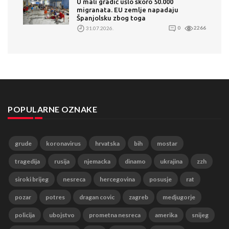
U mali gradić ušlo skoro 50.000
migranata. EU zemlje napadaju
Španjolsku zbog toga
31.07.2026.
0
2266
POPULARNE OZNAKE
grude
koronavirus
hrvatska
bih
mostar
tragedija
rusija
njemacka
dinamo
ukrajina
zzh
siroki brijeg
nesreca
hercegovina
posusje
rat
pozar
potres
dragan covic
zagreb
medjugorje
policija
ubojstvo
prometna nesreca
amerika
snijeg