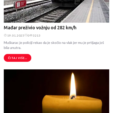
Mađar preživio vožnju od 282 km/h
19.01.2025
0
3213
Muškarac je policiji rekao da je skočio na vlak jer mu je prtljaga još
bila unutra.
ČITAJ VIŠE...