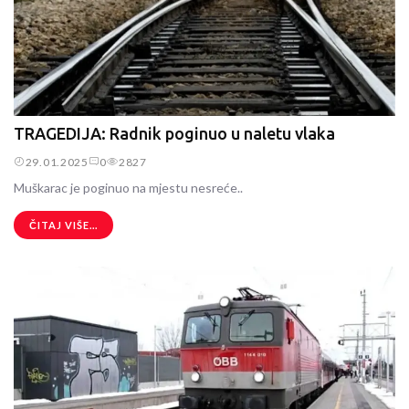
TRAGEDIJA: Radnik poginuo u naletu vlaka
29.01.2025
0
2827
Muškarac je poginuo na mjestu nesreće..
ČITAJ VIŠE...