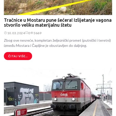
Tračnice u Mostaru pune šećera! Izlijetanje vagona
stvorilo veliku materijalnu štetu
10.03.2024
0
3669
Zbog ove nesreće, kompletan željeznički promet (putnički i teretni)
između Mostara i Čapljine je obustavljen do daljnjeg.
ČITAJ VIŠE...