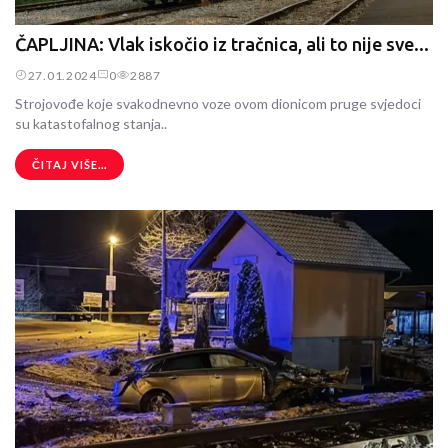
ČAPLJINA: Vlak iskočio iz tračnica, ali to nije sve...
27.01.2024
0
2887
Strojovođe koje svakodnevno voze ovom dionicom pruge svjedoci
su katastofalnog stanja..
ČITAJ VIŠE...