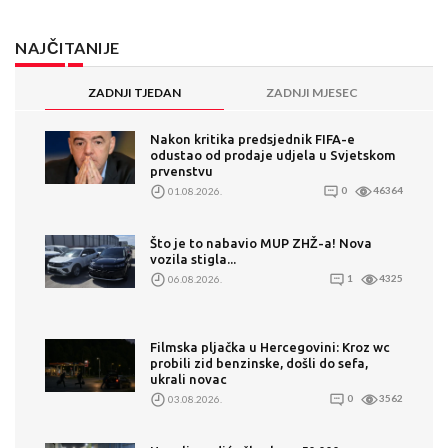
NAJČITANIJE
ZADNJI TJEDAN
ZADNJI MJESEC
Nakon kritika predsjednik FIFA-e
odustao od prodaje udjela u Svjetskom
prvenstvu
01.08.2026.
0
46364
Što je to nabavio MUP ZHŽ-a! Nova
vozila stigla...
06.08.2026.
1
4325
Filmska pljačka u Hercegovini: Kroz wc
probili zid benzinske, došli do sefa,
ukrali novac
03.08.2026.
0
3562