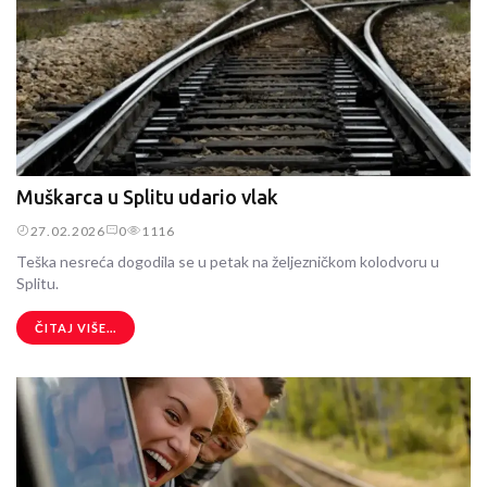
Muškarca u Splitu udario vlak
27.02.2026
0
1116
Teška nesreća dogodila se u petak na željezničkom kolodvoru u
Splitu.
ČITAJ VIŠE...