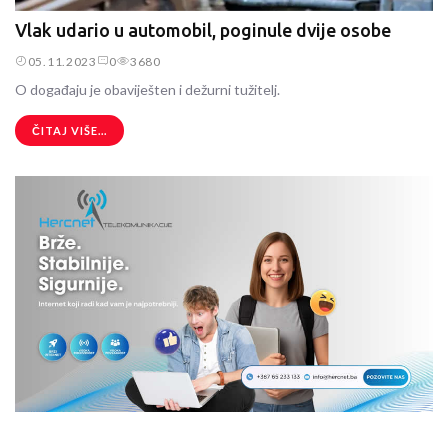
Vlak udario u automobil, poginule dvije osobe
05.11.2023
0
3680
O događaju je obaviješten i dežurni tužitelj.
ČITAJ VIŠE...