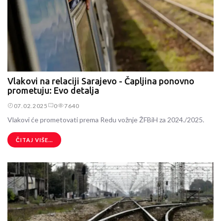
Vlakovi na relaciji Sarajevo - Čapljina ponovno
prometuju: Evo detalja
07.02.2025
0
7640
Vlakovi će prometovati prema Redu vožnje ŽFBiH za 2024./2025.
ČITAJ VIŠE...