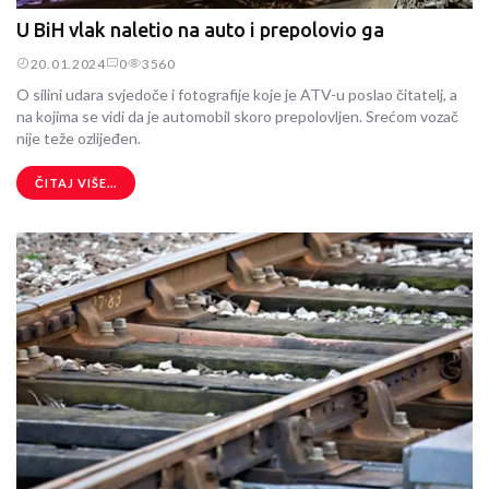
U BiH vlak naletio na auto i prepolovio ga
20.01.2024
0
3560
O silini udara svjedoče i fotografije koje je ATV-u poslao čitatelj, a
na kojima se vidi da je automobil skoro prepolovljen. Srećom vozač
nije teže ozlijeđen.
ČITAJ VIŠE...