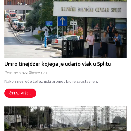
Umro tinejdžer kojega je udario vlak u Splitu
28.02.2026
0
2193
Nakon nesreće željeznički promet bio je zaustavljen.
ČITAJ VIŠE...