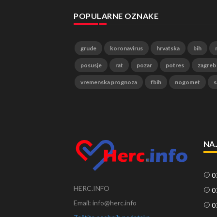
POPULARNE OZNAKE
grude
koronavirus
hrvatska
bih
posusje
rat
pozar
potres
zagreb
vremenska prognoza
fbih
nogomet
s
NA
0
HERC.INFO
0
Email: info@herc.info
0