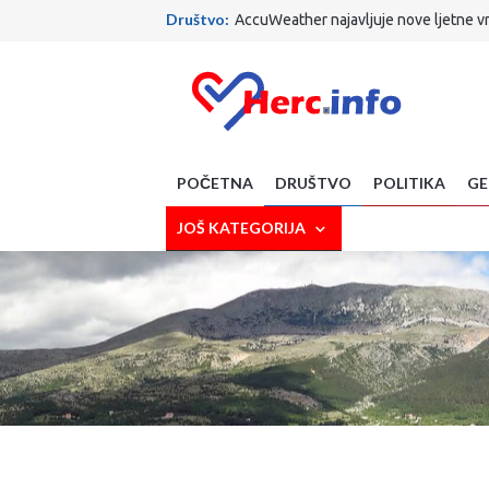
Društvo:
AccuWeather najavljuje nove ljetne v
Vjera:
Papa putuje u Urugvaj, Argentinu i Peru
SciTech:
Gasi se opcija na Gmailu koju koriste mi
Crna strana:
TRAGEDIJA KOD MAKARSKE: Planin
Politika :
Ante Šušnjar najveća je faca u Vladi R
Društvo:
Što je to nabavio MUP ZHŽ-a! Nova vozil
Zdravlje:
Izbjegavate li lubenicu zbog šećera? 
Sport:
Evo gdje ide Dalić! S njim stiže i Ćorluka!
POČETNA
DRUŠTVO
POLITIKA
GE
Sport:
Završen krizni sastanak FIFA-e: Evo kakva
Društvo:
Završeni radovi kod Vjesnika, promet 
JOŠ KATEGORIJA