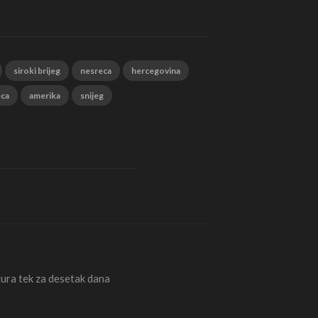
siroki brijeg
nesreca
hercegovina
eca
amerika
snijeg
ura tek za desetak dana