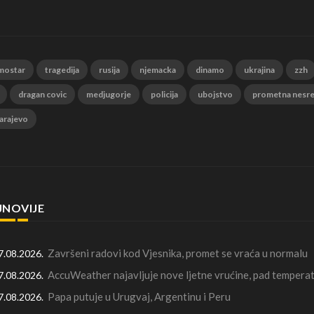
mostar
tragedija
rusija
njemacka
dinamo
ukrajina
zzh
dragan covic
medjugorje
policija
ubojstvo
prometna nesr
arajevo
JNOVIJE
Završeni radovi kod Vjesnika, promet se vraća u normalu
7.08.2026.
AccuWeather najavljuje nove ljetne vrućine, pad temperat
7.08.2026.
Papa putuje u Urugvaj, Argentinu i Peru
7.08.2026.