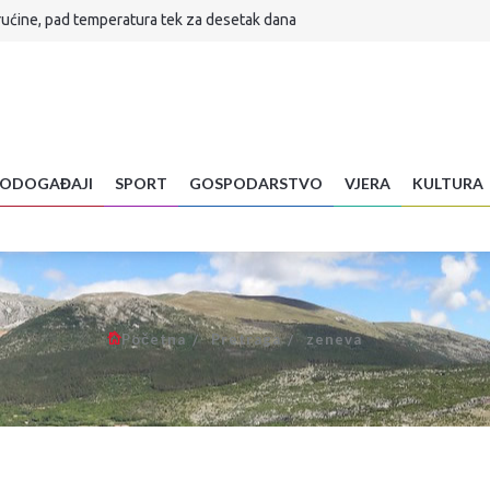
rućine, pad temperatura tek za desetak dana
lijuni
ar preminuo na brdu Sutvid, druga osoba spašena
H! Evo što je sada radikalnim Srbima poručio
a stigla...
Znanstvenica objasnila zašto radite veliku pogrešku
ODOGAĐAJI
SPORT
GOSPODARSTVO
VJERA
KULTURA
 je sudbina Infantina
se vraća u normalu
Početna
Pretraga
zeneva