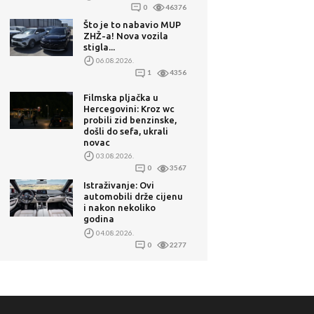
0
46376
Što je to nabavio MUP
ZHŽ-a! Nova vozila
stigla...
06.08.2026.
1
4356
Filmska pljačka u
Hercegovini: Kroz wc
probili zid benzinske,
došli do sefa, ukrali
novac
03.08.2026.
0
3567
Istraživanje: Ovi
automobili drže cijenu
i nakon nekoliko
godina
04.08.2026.
0
2277