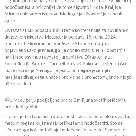
U godini pred nama također se u Međugorju očekuje veliki broj
hodočasnika, a pridonijet će tome sigurno i Nota ‘
Kraljica
Mira
’ o duhuvnom iskustvu Međugorja Dikasterija za nauk
vjere.
Ovi statistički podaci bili su i tema konferencije za novinare o
duhovnom iskustvu Međugorja održane 19. rujna 2024.
godine u
Tiskovnom uredu Svete Stolice
na kojoj je
objavljeno kako je
Međugorje
dobilo status ‘
Nihil obstat’,
a
na njih se osvrnuo ravnatelj uredništva Dikasterija za
komunikaciju
Andrea Tornielli
kazavši kako se sa sigurnošću
može reći da je Međugorje jedno od
najposjećenijih
marijanskih mjesta
, unatoč problema s prometom, jer do njega
nije lako doći.
“To je ujedno fenomen i pobožnost raširena po cijelom svijetu,
među mnogima koji nemaju priliku tamo hodočastiti. Što se
tiče razloga koji motiviraju hodočasnike, za njih 38 posto je