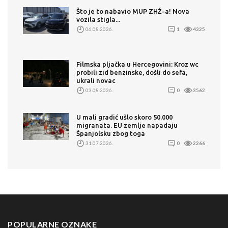
Što je to nabavio MUP ZHŽ-a! Nova
vozila stigla...
06.08.2026.
1
4325
Filmska pljačka u Hercegovini: Kroz wc
probili zid benzinske, došli do sefa,
ukrali novac
03.08.2026.
0
3562
U mali gradić ušlo skoro 50.000
migranata. EU zemlje napadaju
Španjolsku zbog toga
31.07.2026.
0
2266
POPULARNE OZNAKE