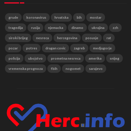
grude
koronavirus
hrvatska
bih
mostar
tragedija
rusija
njemacka
dinamo
ukrajina
zzh
siroki brijeg
nesreca
hercegovina
posusje
rat
pozar
potres
dragan covic
zagreb
medjugorje
policija
ubojstvo
prometna nesreca
amerika
snijeg
vremenska prognoza
fbih
nogomet
sarajevo