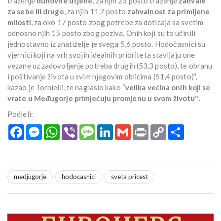
traženje
duhovne utjehe
, za njih 23 posto traženje
zahvale
za sebe ili druge
, za njih 11,7 posto
zahvalnost za primljene
milosti
, za oko 17 posto zbog potrebe za doticaja sa svetim
odnosno njih 15 posto zbog poziva. Onih koji su to učinili
jednostavno iz znatiželje je svega 5,6 posto. Hodočasnici su
vjernici koji na vrh svojih idealnih prioriteta stavljaju one
vezane uz zadovoljenje potreba drugih (53,3 posto), te obranu
i poštivanje života u svim njegovim oblicima (51,4 posto)”,
kazao je Tornielli, te naglasio kako “
velika većina onih koji se
vrate u Međugorje primjećuju promjenu u svom životu''
.
Podjeli:
Facebook
Messenger
WhatsApp
Viber
Message
LinkedIn
Gmail
Print
Copy
Podijeli
Link
medjugorje
hodocasnici
sveta pricest