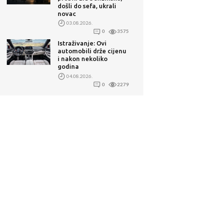
došli do sefa, ukrali
novac
03.08.2026.
0
3575
Istraživanje: Ovi
automobili drže cijenu
i nakon nekoliko
godina
04.08.2026.
0
2279