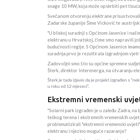
snage 10 MW, koja može opskrbiti pet tisuć
Svečanom otvorenju elektrane prisustvovali s
Zadarske županije Šime Vicković te austrijs
"U bliskoj suradnji s Općinom Jasenice i naš
elektranu u Hrvatskoj, čime smo napravili jo
budućnosti regije. S Općinom Jasenice imamo
suradnja prvo je rezultirala izgradnjom vjetr
Zadovoljni smo što su općine spremne sudjelo
Šterk, direktor Interenerga, na otvaranju el
Šterk je tada izjavio da je projekt izgrađen s "n
u roku od 12 mjeseci".
Ekstremni vremenski uvje
"Solarni park izgrađen je u zaleđu Zadra, na
teškog terena i ekstremnih vremenskih uvjeta",
problematizirali "ekstremni vremenski uvjeti"
elektranu i njezino moguće razaranje?