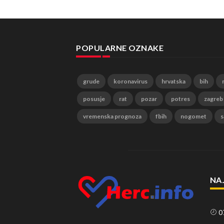
POPULARNE OZNAKE
grude
koronavirus
hrvatska
bih
posusje
rat
pozar
potres
zagreb
vremenska prognoza
fbih
nogomet
s
NA
0