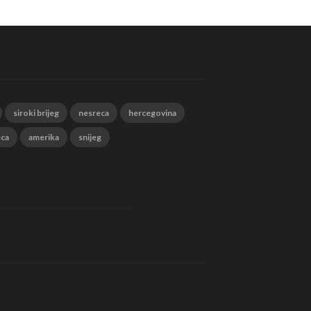
siroki brijeg
nesreca
hercegovina
eca
amerika
snijeg