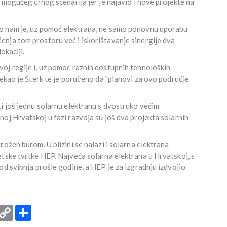
n mogućeg crnog scenarija jer je najavio i nove projekte na
o nam je, uz pomoć elektrana, ne samo ponovnu uporabu
nja tom prostoru već i iskorištavanje sinergije dva
lokaciji.
oj regije i, uz pomoć raznih dostupnih tehnoloških
rekao je Šterk te je poručeno da "planovi za ovo područje
i još jednu solarnu elektranu s dvostruko većim
oj Hrvatskoj u fazi razvoja su još dva projekta solarnih
ožen burom. U blizini se nalazi i solarna elektrana
etske tvrtke HEP. Najveća solarna elektrana u Hrvatskoj, s
od svibnja prošle godine, a HEP je za izgradnju izdvojio
rint
Copy
Podijeli
Link