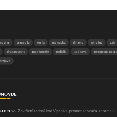
mostar
tragedija
rusija
njemacka
dinamo
ukrajina
zzh
dragan covic
medjugorje
policija
ubojstvo
prometna nesr
arajevo
JNOVIJE
Završeni radovi kod Vjesnika, promet se vraća u normalu
7.08.2026.