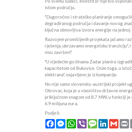
Po svemu sudeći, investitor nije bio svjesta
istom području.
"Dugoročno i strateško planiranje omogućil
degradiranog područja i davanje novog znače
ključna obnovljiva izvora energije na jednoj 
Razvojem promišljenih projekata jačamo razv
rješenja, ubrzavamo energetsku tranziciju", 
nisu završeni".
"U sljedećim godinama Zadar planira izgradit
kapacitetom od Bukovice. Osim toga, u istočn
elektrana", najavljeno je iz kompanije.
No nije samo slovensko-austrijski projekt ugr
Obrovac, koja je u vlasništvu državne energ
priključnom snagom od 8.7 MW, u funkciji je 
6.9 milijuna eura.
Podjeli:
Facebook
Messenger
WhatsApp
Viber
Message
LinkedIn
Gmail
P