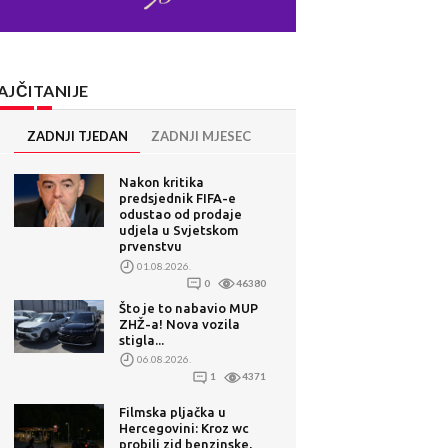
AJČITANIJE
ZADNJI TJEDAN
ZADNJI MJESEC
Nakon kritika
predsjednik FIFA-e
odustao od prodaje
udjela u Svjetskom
prvenstvu
01.08.2026.
0
46380
Što je to nabavio MUP
ZHŽ-a! Nova vozila
stigla...
06.08.2026.
1
4371
Filmska pljačka u
Hercegovini: Kroz wc
probili zid benzinske,