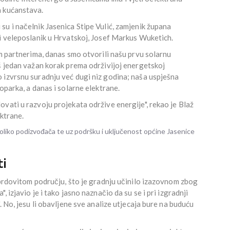
a kućanstava.
u i načelnik Jasenica Stipe Vulić, zamjenik župana
ki veleposlanik u Hrvatskoj, Josef Markus Wuketich.
im partnerima, danas smo otvorili našu prvu solarnu
š jedan važan korak prema održivijoj energetskoj
 izvrsnu suradnju već dugi niz godina; naša uspješna
oparka, a danas i solarne elektrane.
vati u razvoju projekata održive energije", rekao je Blaž
ektrane.
ekoliko podizvođača te uz podršku i uključenost općine Jasenice
ti
 brdovitom području, što je gradnju učinilo izazovnom zbog
 izjavio je i tako jasno naznačio da su se i pri izgradnji
. No, jesu li obavljene sve analize utjecaja bure na buduću