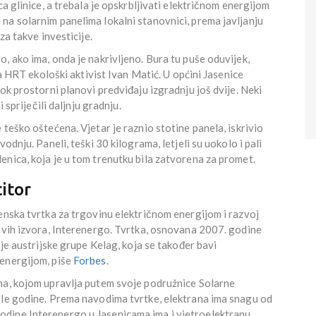
ca glinice, a trebala je opskrbljivati električnom energijom
na solarnim panelima lokalni stanovnici, prema javljanju
za takve investicije.
, ako ima, onda je nakrivljeno. Bura tu puše oduvijek,
za HRT ekološki aktivist Ivan Matić. U općini Jasenice
ok prostorni planovi predviđaju izgradnju još dvije. Neki
 spriječili daljnju gradnju.
teško oštećena. Vjetar je raznio stotine panela, iskrivio
odnju. Paneli, teški 30 kilograma, letjeli su uokolo i pali
nica, koja je u tom trenutku bila zatvorena za promet.
titor
enska tvrtka za trgovinu električnom energijom i razvoj
jivih izvora, Interenergo. Tvrtka, osnovana 2007. godine
 je austrijske grupe Kelag, koja se također bavi
 energijom, piše
Forbes
.
ma, kojom upravlja putem svoje podružnice Solarne
šle godine. Prema navodima tvrtke, elektrana ima snagu od
dine Interenergo u Jasenicama ima i vjetroelektranu