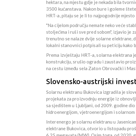
hektara, na mjestu gdje je nekada bila tvorni
3500 kućanstava. Nakon bure i goleme štete 
HRT-a, pitaju se je li to najpogodnije mjesto 
"Na cijelom području nemate neko veće stablo
stoljećima i ruši sve pred sobom", izjavio je 
trenutno se nalaze dvije solarne elektrane, d
lokalni stanovnici potpisali su peticiju kako bi
Prema izvještaju HRT-a, solarna elektrana je 
konstrukciju, srušio ogradu i zaustavio proizv
na cestu između sela Zaton Obrovački i Masle
Slovensko-austrijski inves
Solarnu elektranu Bukovica izgradila je slov
projekata za proizvodnju energije iz obnovl
sa sjedištem u Ljubljani, od 2009. godine dio
hidroenergijom, vjetroenergijom i solarnom
Interenergo je solarnu elektranu u Jasenica
elektrane Bukovica, otvorio u listopadu pro
6.25 megavata (MW). Osim toga, od 2020. go