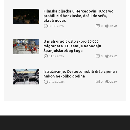
Filmska pljačka u Hercegovini: Kroz wc
probili zid benzinske, došli do sefa,
ukrali novac
03.08.2026.
0
3498
U mali gradić ušlo skoro 50.000
migranata. EU zemlje napadaju
Španjolsku zbog toga
31.07.2026.
0
2252
Istraživanje: Ovi automobili drže cijenu i
nakon nekoliko godina
04.08.2026.
0
2239