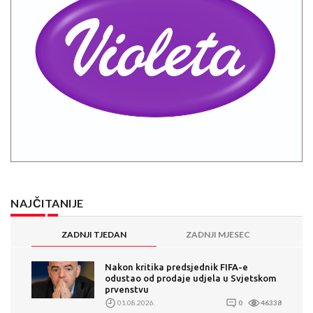
NAJČITANIJE
ZADNJI TJEDAN
ZADNJI MJESEC
Nakon kritika predsjednik FIFA-e
odustao od prodaje udjela u Svjetskom
prvenstvu
01.08.2026.
0
46338