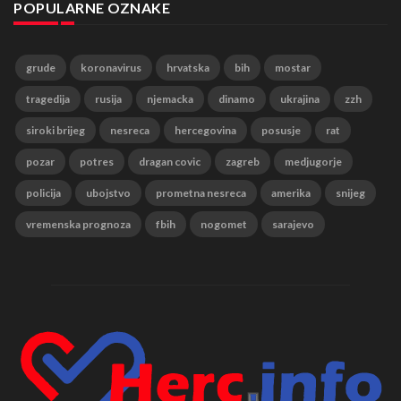
POPULARNE OZNAKE
grude
koronavirus
hrvatska
bih
mostar
tragedija
rusija
njemacka
dinamo
ukrajina
zzh
siroki brijeg
nesreca
hercegovina
posusje
rat
pozar
potres
dragan covic
zagreb
medjugorje
policija
ubojstvo
prometna nesreca
amerika
snijeg
vremenska prognoza
fbih
nogomet
sarajevo