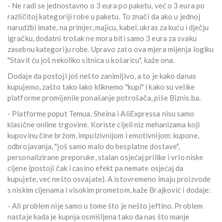
- Ne radi se jednostavno o 3 eura po paketu, već o 3 eura po
različitoj kategoriji robe u paketu. To znači da ako u jednoj
narudžbi imate, na primjer, majicu, kabel, ukras za kuću i dječju
igračku, dodatni trošak ne mora biti samo 3 eura za svaku
zasebnu kategoriju robe. Upravo zato ova mjera mijenja logiku
"Stavit ću još nekoliko sitnica u košaricu", kaže ona.
Dodaje da postoji još nešto zanimljivo, a to je kako danas
kupujemo, zašto tako lako kliknemo "kupi" i kako su velike
platforme promijenile ponašanje potrošača, piše Biznis.ba.
- Platforme poput Temua, Sheina i AliExpressa nisu samo
klasične online trgovine. Koriste cijeli niz mehanizama koji
kupovinu čine bržom, impulzivnijom i emotivnijom: kupone,
odbrojavanja, "još samo malo do besplatne dostave",
personalizirane preporuke, stalan osjećaj prilike i vrlo niske
cijene (postoji čak i casino efekt pa nemate osjećaj da
kupujete, već nešto osvajate). A istovremeno imaju proizvode
s niskim cijenama i visokim prometom, kaže Brajković i dodaje:
- Ali problem nije samo u tome što je nešto jeftino. Problem
nastaje kada je kupnja osmišljena tako da nas što manje