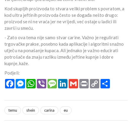
Kod skupljih proizvoda to stvara veliki problem s povratom, a
kod ultra jeftinih proizvoda često se događa nešto drugo:
proizvod se ni ne vraća jer ne vrijedi, već ostaje u ladici ili
završi u smeću.
- Zato ova tema nije samo stvar carine. Važno je regulirati
trgovačke prakse, posebno kada aplikacije i algoritmi snažno
utječu na ponašanje kupaca. Ali jednako je važno educirati
potrošače da znaju razliku između jeftine kupnje i dobre
kupnje, kaže.
Podjeli:
Facebook
Messenger
WhatsApp
Viber
Message
LinkedIn
Gmail
Print
Copy
Podijeli
Link
temu
shein
carina
eu