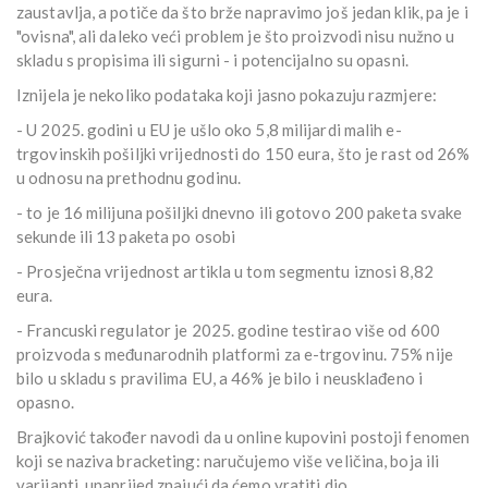
zaustavlja, a potiče da što brže napravimo još jedan klik, pa je i
"ovisna", ali daleko veći problem je što proizvodi nisu nužno u
skladu s propisima ili sigurni - i potencijalno su opasni.
Iznijela je nekoliko podataka koji jasno pokazuju razmjere:
- U 2025. godini u EU je ušlo oko 5,8 milijardi malih e-
trgovinskih pošiljki vrijednosti do 150 eura, što je rast od 26%
u odnosu na prethodnu godinu.
- to je 16 milijuna pošiljki dnevno ili gotovo 200 paketa svake
sekunde ili 13 paketa po osobi
- Prosječna vrijednost artikla u tom segmentu iznosi 8,82
eura.
- Francuski regulator je 2025. godine testirao više od 600
proizvoda s međunarodnih platformi za e-trgovinu. 75% nije
bilo u skladu s pravilima EU, a 46% je bilo i neusklađeno i
opasno.
Brajković također navodi da u online kupovini postoji fenomen
koji se naziva bracketing: naručujemo više veličina, boja ili
varijanti, unaprijed znajući da ćemo vratiti dio.