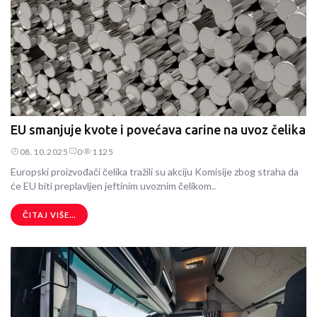
EU smanjuje kvote i povećava carine na uvoz čelika
08.10.2025
0
1125
Europski proizvođači čelika tražili su akciju Komisije zbog straha da
će EU biti preplavljen jeftinim uvoznim čelikom..
ČITAJ VIŠE...