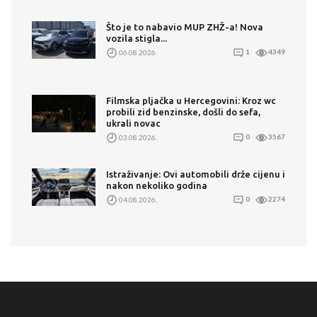
Što je to nabavio MUP ZHŽ-a! Nova
vozila stigla...
06.08.2026.
1
4349
Filmska pljačka u Hercegovini: Kroz wc
probili zid benzinske, došli do sefa,
ukrali novac
03.08.2026.
0
3567
Istraživanje: Ovi automobili drže cijenu i
nakon nekoliko godina
04.08.2026.
0
2274