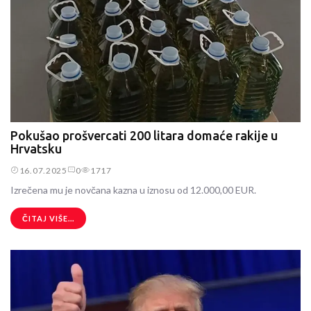
Pokušao prošvercati 200 litara domaće rakije u
Hrvatsku
16.07.2025
0
1717
Izrečena mu je novčana kazna u iznosu od 12.000,00 EUR.
ČITAJ VIŠE...