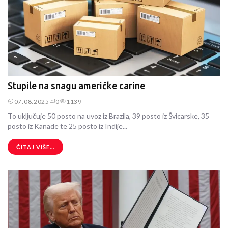
Stupile na snagu američke carine
07.08.2025
0
1139
To uključuje 50 posto na uvoz iz Brazila, 39 posto iz Švicarske, 35
posto iz Kanade te 25 posto iz Indije...
ČITAJ VIŠE...