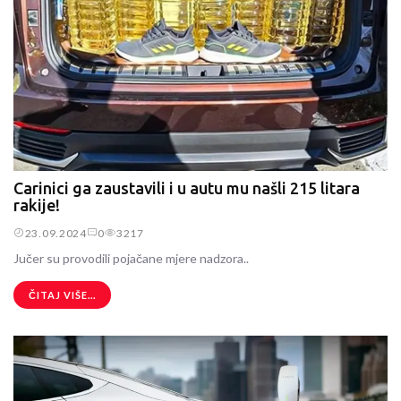
Carinici ga zaustavili i u autu mu našli 215 litara
rakije!
23.09.2024
0
3217
Jučer su provodili pojačane mjere nadzora..
ČITAJ VIŠE...