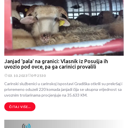
Janjad 'pala' na granici: Vlasnik iz Posušja ih
uvozio pod ovce, pa ga carinici provalili
03.10.2023
0
2530
Carinski službenici u carinskoj ispostavi Gradiška otkrili su prekršaj i
privremeno oduzeli 220 komada janjadi čija se ukupna vrijednost sa
uvoznim trošarinama procjenjuje na 35.633 KM.
ČITAJ VIŠE...