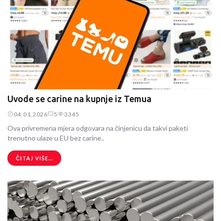
Uvode se carine na kupnje iz Temua
04.01.2026
5
3345
Ova privremena mjera odgovara na činjenicu da takvi paketi
trenutno ulaze u EU bez carine..
ČITAJ VIŠE...