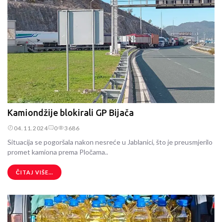
Kamiondžije blokirali GP Bijača
04.11.2024
0
3686
Situacija se pogoršala nakon nesreće u Jablanici, što je preusmjerilo
promet kamiona prema Pločama..
ČITAJ VIŠE...