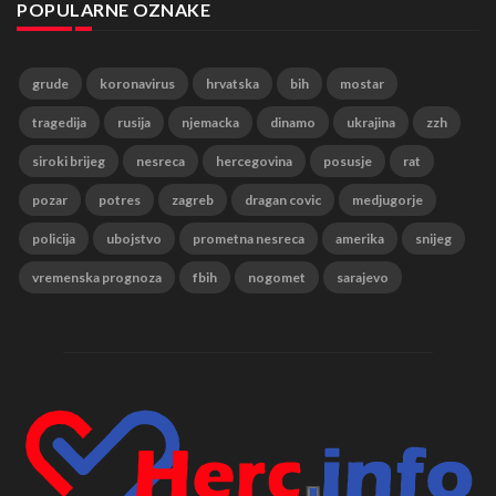
POPULARNE OZNAKE
grude
koronavirus
hrvatska
bih
mostar
tragedija
rusija
njemacka
dinamo
ukrajina
zzh
siroki brijeg
nesreca
hercegovina
posusje
rat
pozar
potres
zagreb
dragan covic
medjugorje
policija
ubojstvo
prometna nesreca
amerika
snijeg
vremenska prognoza
fbih
nogomet
sarajevo