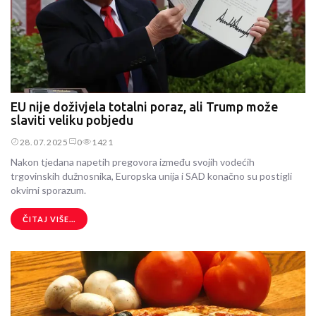
EU nije doživjela totalni poraz, ali Trump može
slaviti veliku pobjedu
28.07.2025
0
1421
Nakon tjedana napetih pregovora između svojih vodećih
trgovinskih dužnosnika, Europska unija i SAD konačno su postigli
okvirni sporazum.
ČITAJ VIŠE...