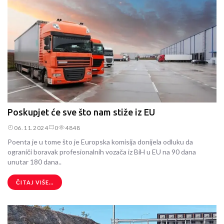
Poskupjet će sve što nam stiže iz EU
06.11.2024
0
4848
Poenta je u tome što je Europska komisija donijela odluku da
ograniči boravak profesionalnih vozača iz BiH u EU na 90 dana
unutar 180 dana..
ČITAJ VIŠE...