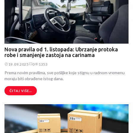
Nova pravila od 1. listopada: Ubrzanje protoka
robe i smanjenje zastoja na carinama
19.09.2025
0
1353
Prema novim pravilima, sve pošiljke koje stignu u radnom vremenu
moraju biti obrađene istog dana.
ČITAJ VIŠE...