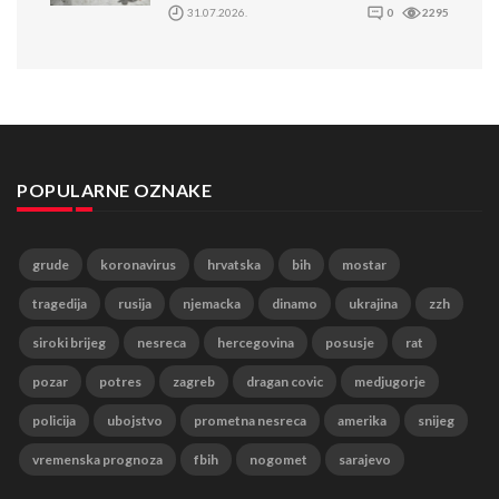
31.07.2026.
0
2295
POPULARNE OZNAKE
grude
koronavirus
hrvatska
bih
mostar
tragedija
rusija
njemacka
dinamo
ukrajina
zzh
siroki brijeg
nesreca
hercegovina
posusje
rat
pozar
potres
zagreb
dragan covic
medjugorje
policija
ubojstvo
prometna nesreca
amerika
snijeg
vremenska prognoza
fbih
nogomet
sarajevo