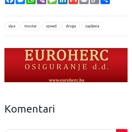
Link
sipa
mostar
speed
droga
zapljena
Komentari