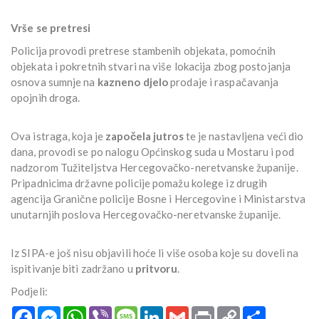
Vrše se pretresi
Policija provodi pretrese stambenih objekata, pomoćnih
objekata i pokretnih stvari na više lokacija zbog postojanja
osnova sumnje na
kazneno djelo
prodaje i raspačavanja
opojnih droga.
Ova istraga, koja je
započela jutros
te je nastavljena veći dio
dana, provodi se po nalogu Općinskog suda u Mostaru i pod
nadzorom Tužiteljstva Hercegovačko-neretvanske županije.
Pripadnicima državne policije pomažu kolege iz drugih
agencija Granične policije Bosne i Hercegovine i Ministarstva
unutarnjih poslova Hercegovačko-neretvanske županije.
Iz SIPA-e još nisu objavili hoće li više osoba koje su doveli na
ispitivanje biti zadržano u
pritvoru
.
Podjeli:
Facebook
Messenger
WhatsApp
Viber
Message
LinkedIn
Gmail
Print
Copy
Podijeli