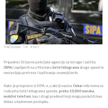
03.10.2024
0
3177
Pripadnici Državne policijske agencije za istrage i zaštitu
(
SIPA
) zaplijenili su u Mostaru
četiri kilograma
droge speed te
nastavljaju pretrese i ispitivanja osumnjičenih.
Kako je priopćeno iz SIPA-e, u akciji naziva
Oskar
otkrivena su
i oduzeta četiri kilograma speeda,
preko 10.000 maraka
,
mobilni telefoni
, kao i drugi predmeti koji mogu poslužiti kao
dokaz u kaznenom postupku.