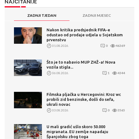
NAJČITANIJE
ZADNJI TJEDAN
ZADNJI MJESEC
Nakon kritika predsjednik FIFA-e
odustao od prodaje udjela u Svjetskom
prvenstvu
01.08.2026.
0
46369
Što je to nabavio MUP ZHŽ-a! Nova
vozila stigla...
06.08.2026.
1
4344
Filmska pljačka u Hercegovini: Kroz wc
probili zid benzinske, došli do sefa,
ukrali novac
03.08.2026.
0
3565
U mali gradić ušlo skoro 50.000
migranata. EU zemlje napadaju
Španjolsku zbog toga