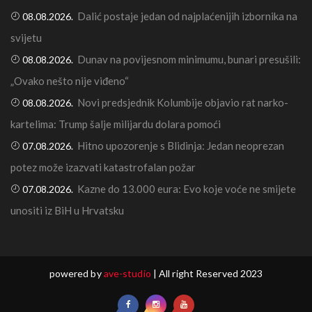
Dalić postaje jedan od najplaćenijih izbornika na
08.08.2026.
svijetu
Dunav na povijesnom minimumu, bunari presušili:
08.08.2026.
„Ovako nešto nije viđeno“
Novi predsjednik Kolumbije objavio rat narko-
08.08.2026.
kartelima: Trump šalje milijardu dolara pomoći
Hitno upozorenje s Blidinja: Jedan neoprezan
07.08.2026.
potez može izazvati katastrofalan požar
Kazne do 13.000 eura: Evo koje voće ne smijete
07.08.2026.
unositi iz BiH u Hrvatsku
powered by
ave-studio
| All right Reserved 2023