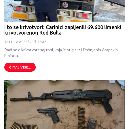
I to se krivotvori: Carinici zapljenili 69.600 limenki
krivotvorenog Red Bulla
11.12.2025
0
1507
Radi se o krivotvorenoj robi, koja je stigla iz Ujedinjenih Arapskih
Emirata.
ČITAJ VIŠE...