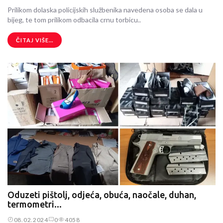
Prilikom dolaska policijskih službenika navedena osoba se dala u
bijeg, te tom prilikom odbacila crnu torbicu..
ČITAJ VIŠE...
Oduzeti pištolj, odjeća, obuća, naočale, duhan,
termometri...
08.02.2024
0
4058