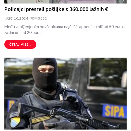
Policajci presreli pošiljke s 360.000 lažnih €
28.10.2024
0
3582
Među zaplijenjenim novčanicama najčešći apoeni su bili od 50 eura, a
zatim oni od 20 eura.
ČITAJ VIŠE...