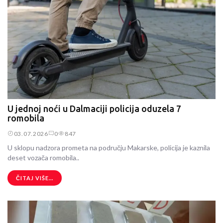
U jednoj noći u Dalmaciji policija oduzela 7
romobila
03.07.2026
0
847
U sklopu nadzora prometa na području Makarske, policija je kaznila
deset vozača romobila..
ČITAJ VIŠE...