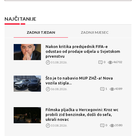
NAJČITANIJE
ZADNJI TJEDAN
ZADNJI MJESEC
Nakon kritika predsjednik FIFA-e
odustao od prodaje udjela u Svjetskom
prvenstvu
01.08.2026.
0
46702
Što je to nabavio MUP ZHŽ-a! Nova
vozila stigla...
06.08.2026.
1
4389
Filmska pljačka u Hercegovini: Kroz wc
probili zid benzinske, došli do sefa,
ukrali novac
03.08.2026.
0
3580