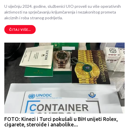
U siječnju 2024. godine, službenici UIO proveli su više operativnih
aktivnosti na sprječavanju krijumčarenja i nezakonitog prometa
akciznih i roba stranog podrijetla.
ČITAJ VIŠE...
FOTO: Kinezi i Turci pokušali u BiH unijeti Rolex,
cigarete, steroide i anabolike...