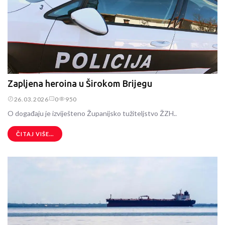
Zapljena heroina u Širokom Brijegu
26.03.2026
0
950
O događaju je izviješteno Županijsko tužiteljstvo ŽZH..
ČITAJ VIŠE...