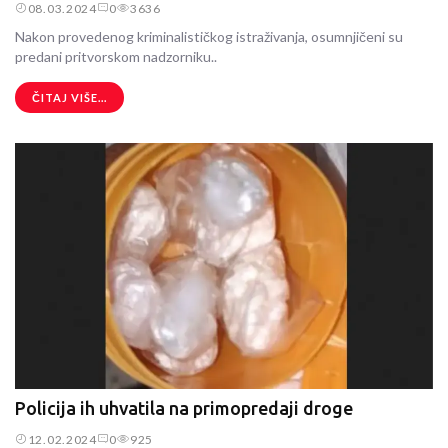
08.03.2024
0
3636
Nakon provedenog kriminalističkog istraživanja, osumnjičeni su
predani pritvorskom nadzorniku..
ČITAJ VIŠE...
Policija ih uhvatila na primopredaji droge
12.02.2024
0
925