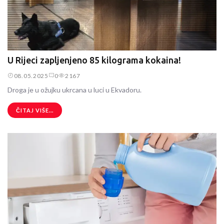
U Rijeci zapljenjeno 85 kilograma kokaina!
08.05.2025
0
2167
Droga je u ožujku ukrcana u luci u Ekvadoru.
ČITAJ VIŠE...