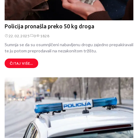
Policija pronašla preko 50 kg droga
22.02.2025
0
1828
Sumnja se da su osumnjičeni nabavljenu drogu zajedno prepakiravali
te ju potom preprodavali na nezakonitom tržištu.
ČITAJ VIŠE...