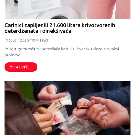
Carinici zaplijenili 21.600 litara krivotvorenih
deterdženata i omekšivača
13.04.2025
0
1963
Iz udruge za zaštitu potrošača kažu, u Hrvatsku ulaze svakakvi
proizvodi.
ČITAJ VIŠE...