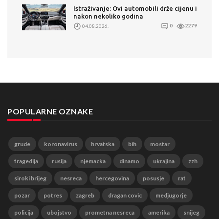
Istraživanje: Ovi automobili drže cijenu i
nakon nekoliko godina
04.08.2026.
0
2279
POPULARNE OZNAKE
grude
koronavirus
hrvatska
bih
mostar
tragedija
rusija
njemacka
dinamo
ukrajina
zzh
siroki brijeg
nesreca
hercegovina
posusje
rat
pozar
potres
zagreb
dragan covic
medjugorje
policija
ubojstvo
prometna nesreca
amerika
snijeg