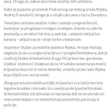
eura. Droga će, nakon dovršene analize, biti uništena.
Kako je pojasnio pročelnik Područnog carinskog ureda Rijeka,
Andrej Franulović, droga je u ožujku ukrcana u luci u Ekvadoru.
Temeljem carinske analize rizika i sumnje u nepravilnosti,
kontejner je pregledan rendgen uređajem. Snimke su otkrile
anomaliju u strukturi tereta, a sadržaj – umjesto isključivo
banana – uključivao je i dvije torbe s kokainom.
Inspektor Službe za mobilne jedinice Rijeka, Hrvoje Mataja,
naglasio je da su osigurali prijevoz i pregled kontejnera, dok je
voditelj Službe kriminaliteta droga PU primorsko-goranske,
Dalibor Jozinović, istaknuo da se Hrvatska nalazi na poznatoj
krijumčarskoj ruti iz Južne Amerike, osobito preko luke Rijeka
koja bilježi sve veći promet.
Zbog porasta brodskih pošiljki, krijumčari sve češće koriste
legalne brodske rute kako bi u zemlju prokrijumčarili kokain.
Kriminalističko istraživanje se nastavlja dok se ne utvrde svi
relevantni dokazi i ne identificiraju počinitelji, poručuju iz
policije.