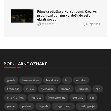
Filmska pljačka u Hercegovini: Kroz wc
probili zid benzinske, došli do sefa,
ukrali novac
03.08.2026.
0
3630
POPULARNE OZNAKE
grude
koronavirus
hrvatska
bih
mostar
tragedija
rusija
njemacka
dinamo
ukrajina
zzh
siroki brijeg
nesreca
hercegovina
posusje
rat
pozar
potres
zagreb
dragan covic
medjugorje