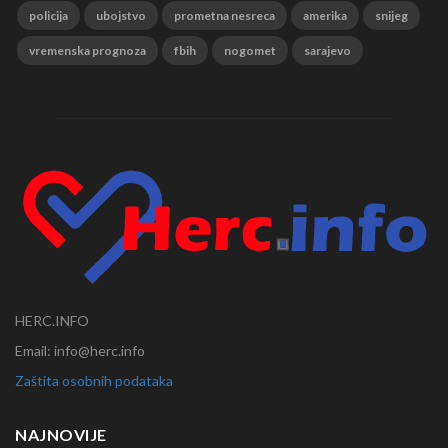
policija
ubojstvo
prometna nesreca
amerika
snijeg
vremenska prognoza
fbih
nogomet
sarajevo
HERC.INFO
Email: info@herc.info
Zaštita osobnih podataka
NAJNOVIJE