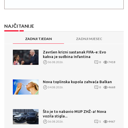
NAJČITANIJE
ZADNJI TJEDAN
ZADNJI MJESEC
Završen krizni sastanak FIFA-e: Evo
kakva je sudbina Infantina
06.08.2026.
0
7418
Nova toplinska kupola zahvaća Balkan
04.08.2026.
0
4668
Što je to nabavio MUP ZHŽ-a! Nova
vozila stigla...
06.08.2026.
1
4467