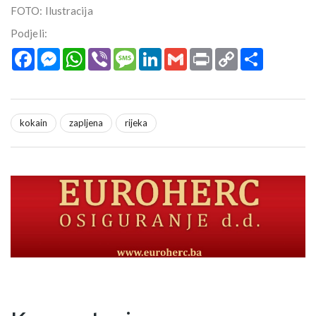
FOTO: Ilustracija
Podjeli:
Facebook
Messenger
WhatsApp
Viber
Message
LinkedIn
Gmail
Print
Copy
Podijeli
Link
kokain
zapljena
rijeka