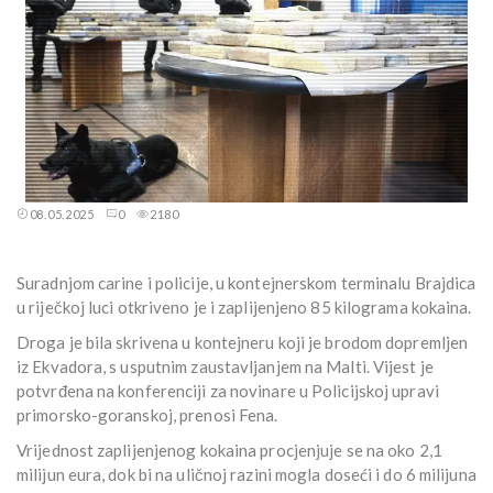
08.05.2025
0
2180
Suradnjom carine i policije, u kontejnerskom terminalu Brajdica
u riječkoj luci otkriveno je i zaplijenjeno 85 kilograma kokaina.
Droga je bila skrivena u kontejneru koji je brodom dopremljen
iz Ekvadora, s usputnim zaustavljanjem na Malti. Vijest je
potvrđena na konferenciji za novinare u Policijskoj upravi
primorsko-goranskoj, prenosi Fena.
Vrijednost zaplijenjenog kokaina procjenjuje se na oko 2,1
milijun eura, dok bi na uličnoj razini mogla doseći i do 6 milijuna