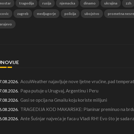
mostar
tragedija
rusija
njemacka
dinamo
ukrajina
zzh
 covic
zagreb
medjugorje
policija
ubojstvo
prometna nesr
arajevo
JNOVIJE
AccuWeather najavljuje nove ljetne vrućine, pad temperat
7.08.2026.
Papa putuje u Urugvaj, Argentinu i Peru
7.08.2026.
Gasi se opcija na Gmailu koju koriste milijuni
7.08.2026.
TRAGEDIJA KOD MAKARSKE: Planinar preminuo na brdu 
6.08.2026.
Ante Šušnjar najveća je faca u Vladi RH! Evo što je sada 
6.08.2026.