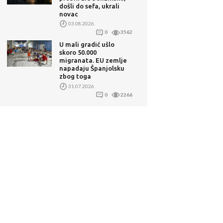
došli do sefa, ukrali
novac
03.08.2026.
0
3562
U mali gradić ušlo
skoro 50.000
migranata. EU zemlje
napadaju Španjolsku
zbog toga
31.07.2026.
0
2266