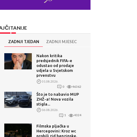
AJČITANIJE
ZADNJI TJEDAN
ZADNJI MJESEC
Nakon kritika
predsjednik FIFA-e
odustao od prodaje
udjela u Svjetskom
prvenstvu
01.08.2026.
0
46362
Što je to nabavio MUP
ZHŽ-a! Nova vozila
stigla...
06.08.2026.
1
4324
Filmska pljačka u
Hercegovini: Kroz wc
probili zid benzinske,