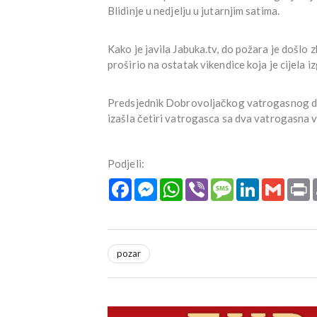
Blidinje u nedjelju u jutarnjim satima.
Kako je javila Jabuka.tv, do požara je došlo z
proširio na ostatak vikendice koja je cijela iz
Predsjednik Dobrovoljačkog vatrogasnog dru
izašla četiri vatrogasca sa dva vatrogasna vo
Podjeli:
Facebook
Messenger
WhatsApp
Viber
Message
LinkedIn
Gmail
P
pozar