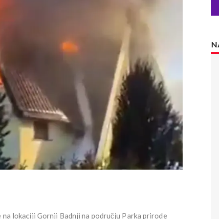
N
 na lokaciji Gornji Badnji na području Parka prirode