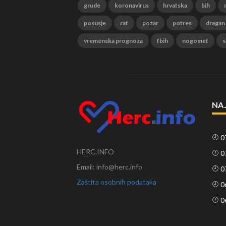
grude
koronavirus
hrvatska
bih
posusje
rat
pozar
potres
dragan
vremenska prognoza
fbih
nogomet
s
NA
0
HERC.INFO
0
Email: info@herc.info
0
Zaštita osobnih podataka
0
0