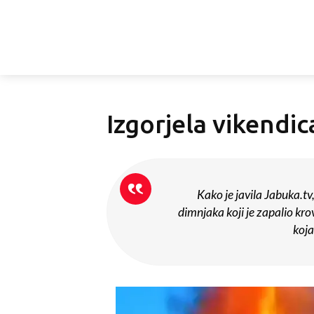
Izgorjela vikendic
Kako je javila Jabuka.tv
dimnjaka koji je zapalio kro
koja