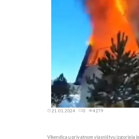
21.01.2024
0
4279
Vikendica u privatnom vlasništvu izgorjela je