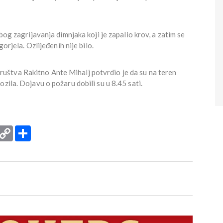
bog zagrijavanja dimnjaka koji je zapalio krov, a zatim se
gorjela. Ozlijeđenih nije bilo.
štva Rakitno Ante Mihalj potvrdio je da su na teren
zila. Dojavu o požaru dobili su u 8.45 sati.
rint
Copy
Podijeli
Link