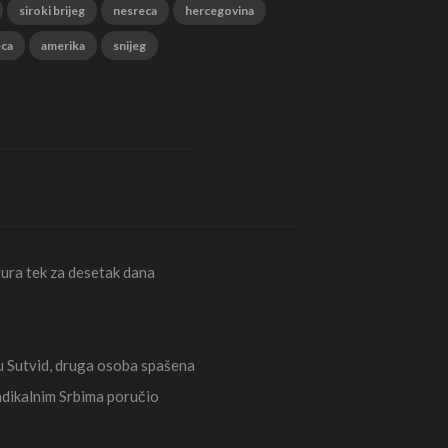
siroki brijeg
nesreca
hercegovina
eca
amerika
snijeg
ura tek za desetak dana
Sutvid, druga osoba spašena
radikalnim Srbima poručio