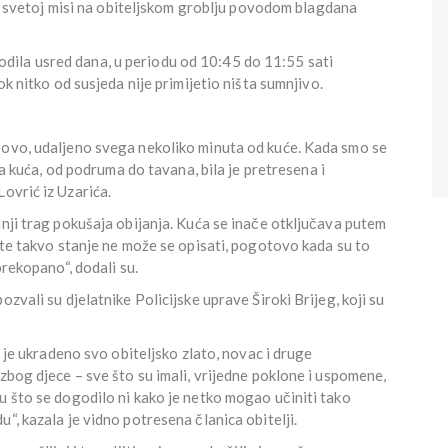
 na svetoj misi na obiteljskom groblju povodom blagdana
ila usred dana, u periodu od 10:45 do 11:55 sati
ok nitko od susjeda nije primijetio ništa sumnjivo.
povo, udaljeno svega nekoliko minuta od kuće. Kada smo se
ela kuća, od podruma do tavana, bila je pretresena i
Lovrić iz Uzarića.
anji trag pokušaja obijanja. Kuća se inače otključava putem
dite takvo stanje ne može se opisati, pogotovo kada su to
prekopano“, dodali su.
zvali su djelatnike Policijske uprave Široki Brijeg, koji su
r je ukradeno svo obiteljsko zlato, novac i druge
zbog djece – sve što su imali, vrijedne poklone i uspomene,
u što se dogodilo ni kako je netko mogao učiniti tako
“, kazala je vidno potresena članica obitelji.