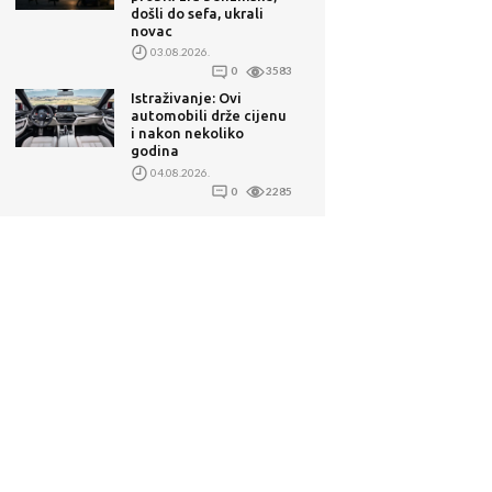
došli do sefa, ukrali
novac
03.08.2026.
0
3583
Istraživanje: Ovi
automobili drže cijenu
i nakon nekoliko
godina
04.08.2026.
0
2285