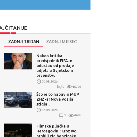
AJČITANIJE
ZADNJI TJEDAN
ZADNJI MJESEC
Nakon kritika
predsjednik FIFA-e
odustao od prodaje
udjela u Svjetskom
prvenstvu
01.08.2026.
0
46708
Što je to nabavio MUP
ZHŽ-a! Nova vozila
stigla...
06.08.2026.
1
4405
Filmska pljačka u
Hercegovini: Kroz wc
probili zid benzinske,