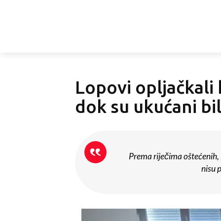
Lopovi opljačkali 
dok su ukućani bil
Prema riječima oštećenih, lo
nisu p