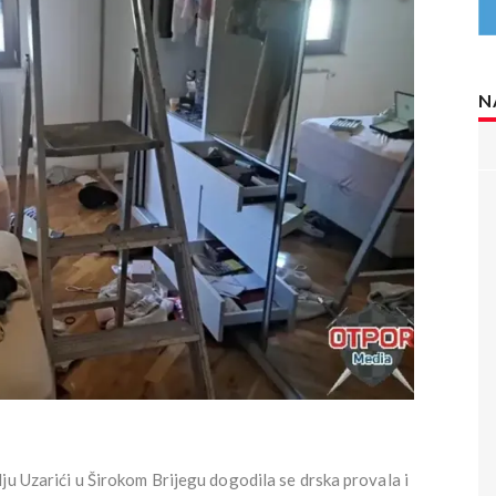
N
ju Uzarići u Širokom Brijegu dogodila se drska provala i