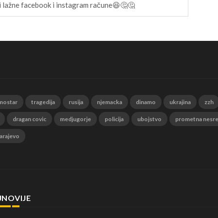
avi lažne facebook i instagram račune😆🤔🤔
mostar
tragedija
rusija
njemacka
dinamo
ukrajina
zzh
dragan covic
medjugorje
policija
ubojstvo
prometna nesr
arajevo
JNOVIJE