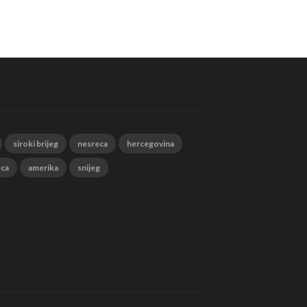
siroki brijeg
nesreca
hercegovina
eca
amerika
snijeg