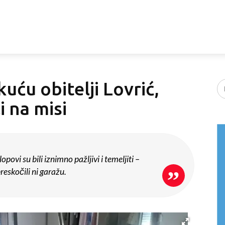
kuću obitelji Lovrić,
i na misi
povi su bili iznimno pažljivi i temeljiti –
reskočili ni garažu.