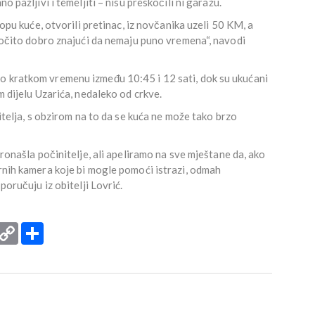
o pažljivi i temeljiti – nisu preskočili ni garažu.
klopu kuće, otvorili pretinac, iz novčanika uzeli 50 KM, a
i, očito dobro znajući da nemaju puno vremena“, navodi
o kratkom vremenu između 10:45 i 12 sati, dok su ukućani
m dijelu Uzarića, nedaleko od crkve.
nitelja, s obzirom na to da se kuća ne može tako brzo
pronašla počinitelje, ali apeliramo na sve mještane da, ako
ornih kamera koje bi mogle pomoći istrazi, odmah
poručuju iz obitelji Lovrić.
rint
Copy
Podijeli
Link