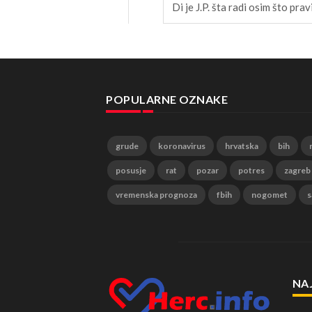
Di je J.P. šta radi osim što pr
POPULARNE OZNAKE
grude
koronavirus
hrvatska
bih
posusje
rat
pozar
potres
zagreb
vremenska prognoza
fbih
nogomet
s
NA