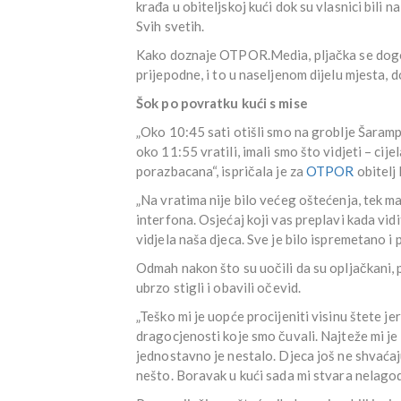
krađa u obiteljskoj kući dok su vlasnici bili
Svih svetih.
Kako doznaje OTPOR.Media, pljačka se dogod
prijepodne, i to u naseljenom dijelu mjesta, d
Šok po povratku kući s mise
„Oko 10:45 sati otišli smo na groblje Šaram
oko 11:55 vratili, imali smo što vidjeti – cij
porazbacana“, ispričala je za
OTPOR
obitelj 
„Na vratima nije bilo većeg oštećenja, tek m
interfona. Osjećaj koji vas preplavi kada vi
vidjela naša djeca. Sve je bilo ispremetano i 
Odmah nakon što su uočili da su opljačkani, po
ubrzo stigli i obavili očevid.
„Teško mi je uopće procijeniti visinu štete je
dragocjenosti koje smo čuvali. Najteže mi je 
jednostavno je nestalo. Djeca još ne shvaćaj
nešto. Boravak u kući sada mi stvara nelagodu