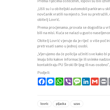
Prema riječima oštećenih, lopovi su bili iznimn
„Ušli su i u obiteljski automobil parkiran u s
novčanik vratili na mjesto. Sve su pretražil
obitelj Lovrić.
Prema procjenama, provala se dogodila u vrl
bili na misi. Kuća se nalazi u gusto naseljeno
Obitelj Lovrić vjeruje da je riječ o više poči
pretresati samo u jednoj osobi.
„Vjerujemo da će policija učiniti sve kako bi 
imaju bilo kakve informacije ili snimke nadz
kontaktiraju PU Široki Brijeg ili nas osobno“, 
Podjeli:
Facebook
Messenger
WhatsApp
Viber
Message
LinkedIn
Gmail
P
lovric
pljacka
uzas