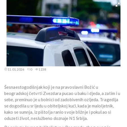
11.01.2026
0
1238
Šesnaestogodišnjak koji je na pravoslavni Božić u
beogradskoj četvrti Zvezdara pucao u baku i djeda, a zatim i u
sebe, preminuo je u bolnici od zadobivenih ozljeda. Tragedija
se dogodila u srijedu u obiteljskoj kući, kada je maloljetnik,
kako se sumnja, iz pištolja ranio svoje bližnje i pokušao si
oduzeti život, neslužbeno doznaje N1 Srbija.