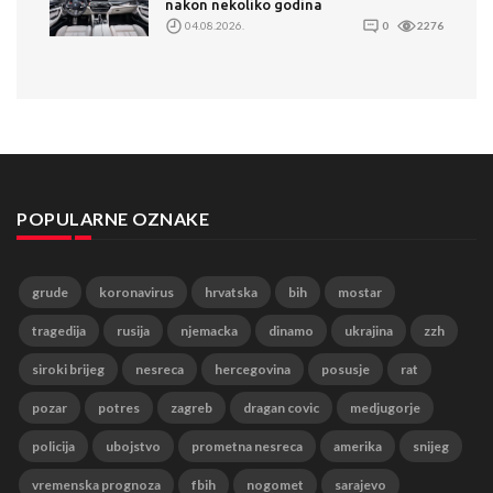
nakon nekoliko godina
04.08.2026.
0
2276
POPULARNE OZNAKE
grude
koronavirus
hrvatska
bih
mostar
tragedija
rusija
njemacka
dinamo
ukrajina
zzh
siroki brijeg
nesreca
hercegovina
posusje
rat
pozar
potres
zagreb
dragan covic
medjugorje
policija
ubojstvo
prometna nesreca
amerika
snijeg
vremenska prognoza
fbih
nogomet
sarajevo