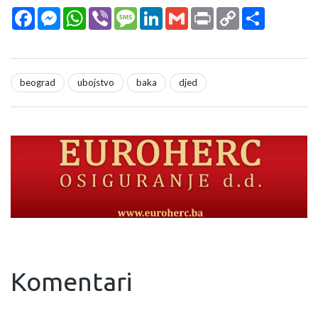
Facebook
Messenger
WhatsApp
Viber
Message
LinkedIn
Gmail
Print
Copy
Podijeli
Link
beograd
ubojstvo
baka
djed
Komentari