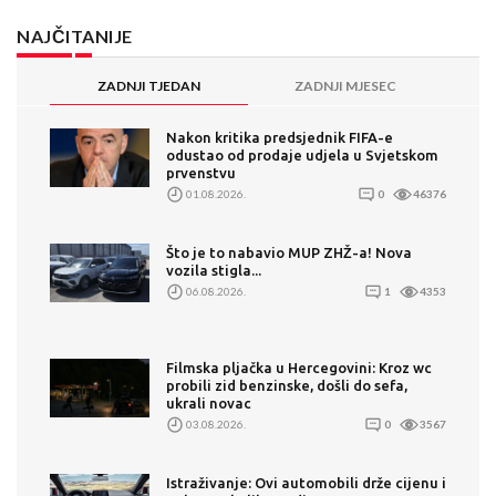
NAJČITANIJE
ZADNJI TJEDAN
ZADNJI MJESEC
Nakon kritika predsjednik FIFA-e
odustao od prodaje udjela u Svjetskom
prvenstvu
01.08.2026.
0
46376
Što je to nabavio MUP ZHŽ-a! Nova
vozila stigla...
06.08.2026.
1
4353
Filmska pljačka u Hercegovini: Kroz wc
probili zid benzinske, došli do sefa,
ukrali novac
03.08.2026.
0
3567
Istraživanje: Ovi automobili drže cijenu i