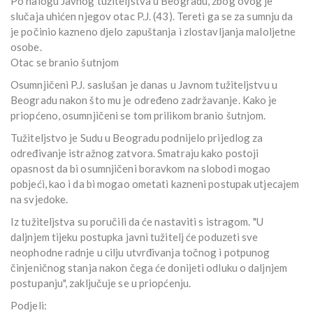
Po nalogu Javnog tužiteljstva u Beogradu, zbog ovog je
slučaja uhićen njegov otac P.J. (43). Tereti ga se za sumnju da
je počinio kazneno djelo zapuštanja i zlostavljanja maloljetne
osobe.
Otac se branio šutnjom
Osumnjičeni P.J. saslušan je danas u Javnom tužiteljstvu u
Beogradu nakon što mu je određeno zadržavanje. Kako je
priopćeno, osumnjičeni se tom prilikom branio šutnjom.
Tužiteljstvo je Sudu u Beogradu podnijelo prijedlog za
određivanje istražnog zatvora. Smatraju kako postoji
opasnost da bi osumnjičeni boravkom na slobodi mogao
pobjeći, kao i da bi mogao ometati kazneni postupak utjecajem
na svjedoke.
Iz tužiteljstva su poručili da će nastaviti s istragom. "U
daljnjem tijeku postupka javni tužitelj će poduzeti sve
neophodne radnje u cilju utvrđivanja točnog i potpunog
činjeničnog stanja nakon čega će donijeti odluku o daljnjem
postupanju", zaključuje se u priopćenju.
Podjeli: