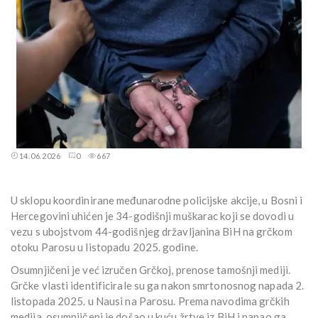
14.06.2026
0
667
U sklopu koordinirane međunarodne policijske akcije, u Bosni i
Hercegovini uhićen je 34-godišnji muškarac koji se dovodi u
vezu s ubojstvom 44-godišnjeg državljanina BiH na grčkom
otoku Parosu u listopadu 2025. godine.
Osumnjičeni je već izručen Grčkoj, prenose tamošnji mediji.
Grčke vlasti identificirale su ga nakon smrtonosnog napada 2.
listopada 2025. u Nausi na Parosu. Prema navodima grčkih
medija, osumnjičeni je došao u kuću žrtve iz BiH i napao ga