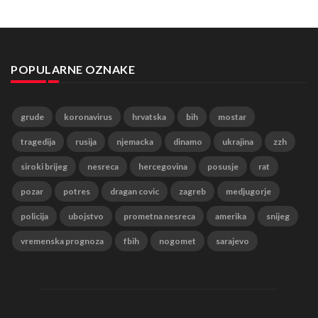
POPULARNE OZNAKE
grude
koronavirus
hrvatska
bih
mostar
tragedija
rusija
njemacka
dinamo
ukrajina
zzh
siroki brijeg
nesreca
hercegovina
posusje
rat
pozar
potres
dragan covic
zagreb
medjugorje
policija
ubojstvo
prometna nesreca
amerika
snijeg
vremenska prognoza
fbih
nogomet
sarajevo