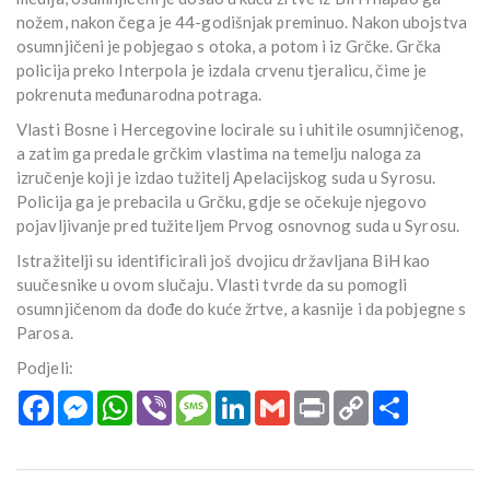
nožem, nakon čega je 44-godišnjak preminuo. Nakon ubojstva
osumnjičeni je pobjegao s otoka, a potom i iz Grčke. Grčka
policija preko Interpola je izdala crvenu tjeralicu, čime je
pokrenuta međunarodna potraga.
Vlasti Bosne i Hercegovine locirale su i uhitile osumnjičenog,
a zatim ga predale grčkim vlastima na temelju naloga za
izručenje koji je izdao tužitelj Apelacijskog suda u Syrosu.
Policija ga je prebacila u Grčku, gdje se očekuje njegovo
pojavljivanje pred tužiteljem Prvog osnovnog suda u Syrosu.
Istražitelji su identificirali još dvojicu državljana BiH kao
suučesnike u ovom slučaju. Vlasti tvrde da su pomogli
osumnjičenom da dođe do kuće žrtve, a kasnije i da pobjegne s
Parosa.
Podjeli:
Facebook
Messenger
WhatsApp
Viber
Message
LinkedIn
Gmail
Print
Copy
Podijeli
Link