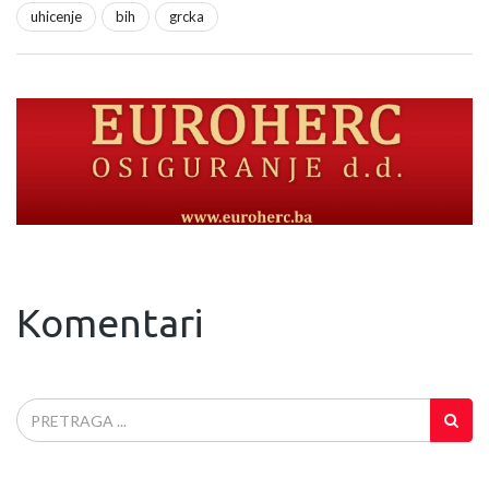
uhicenje
bih
grcka
Komentari