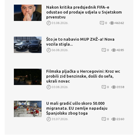
Nakon kritika predsjednik FIFA-e
odustao od prodaje udjela u Svjetskom
prvenstvu
01.08.2026.
0
46362
Što je to nabavio MUP ZHŽ-a! Nova
vozila stigla...
06.08.2026.
0
4285
Filmska pljačka u Hercegovini: Kroz wc
probili zid benzinske, došli do sefa,
ukrali novac
03.08.2026.
0
3558
U mali gradić ušlo skoro 50.000
migranata. EU zemlje napadaju
Španjolsku zbog toga
31.07.2026.
0
2260