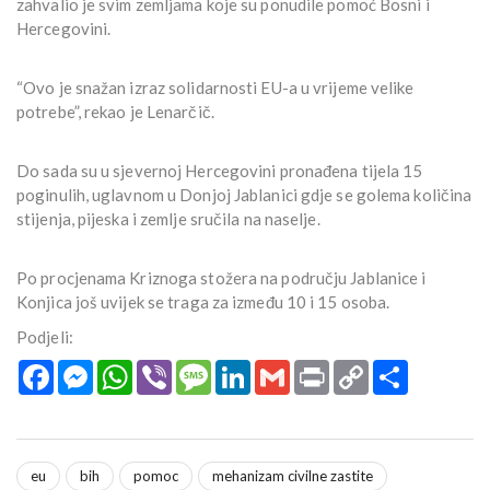
zahvalio je svim zemljama koje su ponudile pomoć Bosni i
Hercegovini.
“Ovo je snažan izraz solidarnosti EU-a u vrijeme velike
potrebe”, rekao je Lenarčič.
Do sada su u sjevernoj Hercegovini pronađena tijela 15
poginulih, uglavnom u Donjoj Jablanici gdje se golema količina
stijenja, pijeska i zemlje sručila na naselje.
Po procjenama Kriznoga stožera na području Jablanice i
Konjica još uvijek se traga za između 10 i 15 osoba.
Podjeli:
Facebook
Messenger
WhatsApp
Viber
Message
LinkedIn
Gmail
Print
Copy
Podijeli
Link
eu
bih
pomoc
mehanizam civilne zastite