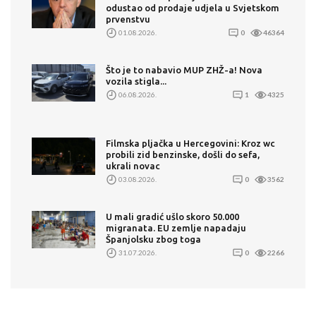
odustao od prodaje udjela u Svjetskom
prvenstvu
01.08.2026.
0
46364
Što je to nabavio MUP ZHŽ-a! Nova
vozila stigla...
06.08.2026.
1
4325
Filmska pljačka u Hercegovini: Kroz wc
probili zid benzinske, došli do sefa,
ukrali novac
03.08.2026.
0
3562
U mali gradić ušlo skoro 50.000
migranata. EU zemlje napadaju
Španjolsku zbog toga
31.07.2026.
0
2266