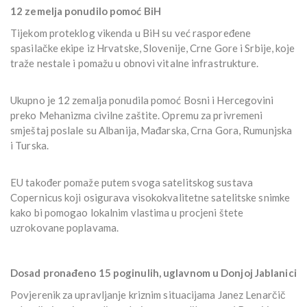
12 zemelja ponudilo pomoć BiH
Tijekom proteklog vikenda u BiH su već raspoređene
spasilačke ekipe iz Hrvatske, Slovenije, Crne Gore i Srbije, koje
traže nestale i pomažu u obnovi vitalne infrastrukture.
Ukupno je 12 zemalja ponudila pomoć Bosni i Hercegovini
preko Mehanizma civilne zaštite. Opremu za privremeni
smještaj poslale su Albanija, Mađarska, Crna Gora, Rumunjska
i Turska.
EU također pomaže putem svoga satelitskog sustava
Copernicus koji osigurava visokokvalitetne satelitske snimke
kako bi pomogao lokalnim vlastima u procjeni štete
uzrokovane poplavama.
Dosad pronađeno 15 poginulih, uglavnom u Donjoj Jablanici
Povjerenik za upravljanje kriznim situacijama Janez Lenarčič