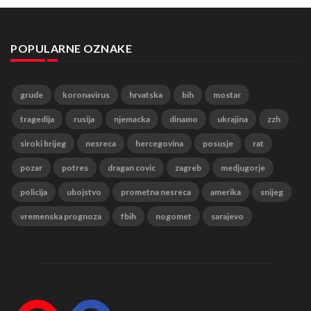
POPULARNE OZNAKE
grude
koronavirus
hrvatska
bih
mostar
tragedija
rusija
njemacka
dinamo
ukrajina
zzh
siroki brijeg
nesreca
hercegovina
posusje
rat
pozar
potres
dragan covic
zagreb
medjugorje
policija
ubojstvo
prometna nesreca
amerika
snijeg
vremenska prognoza
fbih
nogomet
sarajevo