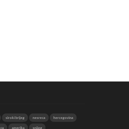
siroki brijeg
nesreca
hercegovina
eca
amerika
snijeg