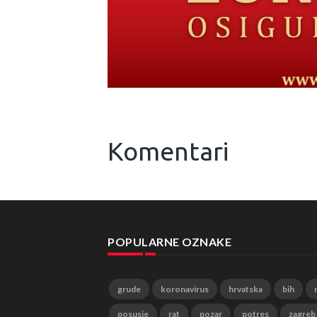
Komentari
POPULARNE OZNAKE
grude
koronavirus
hrvatska
bih
posusje
rat
pozar
potres
zagreb