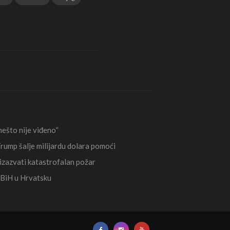
ešto nije viđeno“
rump šalje milijardu dolara pomoći
izazvati katastrofalan požar
 BiH u Hrvatsku