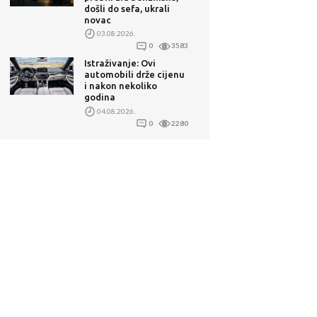
došli do sefa, ukrali
novac
03.08.2026.
0
3583
Istraživanje: Ovi
automobili drže cijenu
i nakon nekoliko
godina
04.08.2026.
0
2280