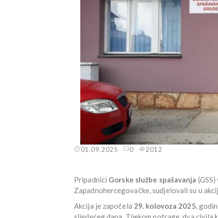
01.09.2025
0
2012
Pripadnici
Gorske službe spašavanja
(GSS)
Zapadnohercegovačke, sudjelovali su u akcij
Akcija je započela
29. kolovoza 2025.
godine
sljedećeg dana. Tijekom potrage, dva civila 