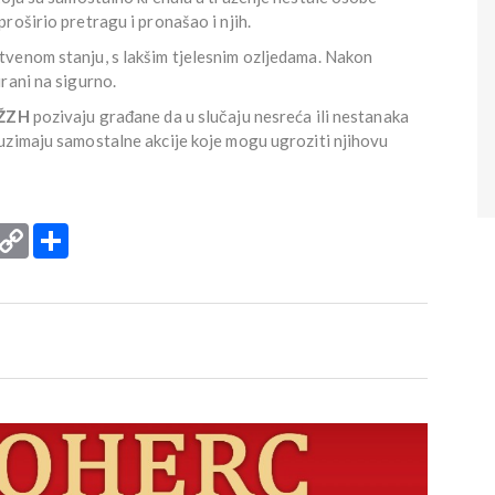
roširio pretragu i pronašao i njih.
venom stanju, s lakšim tjelesnim ozljedama. Nakon
rani na sigurno.
 ŽZH
pozivaju građane da u slučaju nesreća ili nestanaka
uzimaju samostalne akcije koje mogu ugroziti njihovu
rint
Copy
Podijeli
Link