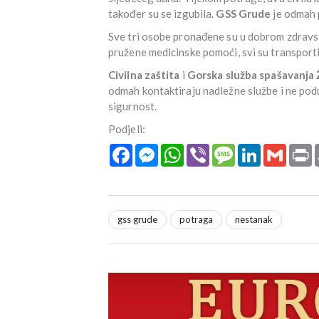
također su se izgubila.
GSS Grude
je odmah p
Sve tri osobe pronađene su u dobrom zdravst
pružene medicinske pomoći, svi su transporti
Civilna zaštita
i
Gorska služba spašavanja
odmah kontaktiraju nadležne službe i ne pod
sigurnost.
Podjeli:
Facebook
Messenger
WhatsApp
Viber
Message
LinkedIn
Gmail
P
gss grude
potraga
nestanak