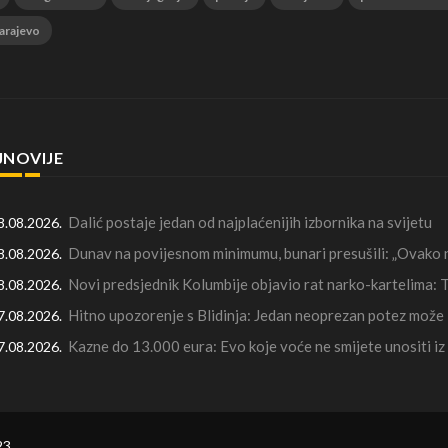
arajevo
JNOVIJE
Dalić postaje jedan od najplaćenijih izbornika na svijetu
8.08.2026.
Dunav na povijesnom minimumu, bunari presušili: „Ovako n
8.08.2026.
Novi predsjednik Kolumbije objavio rat narko-kartelima: T
8.08.2026.
Hitno upozorenje s Blidinja: Jedan neoprezan potez može 
7.08.2026.
Kazne do 13.000 eura: Evo koje voće ne smijete unositi iz
7.08.2026.
23