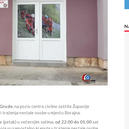
N
Grude
, na poziv centra civilne zaštite Županije
i traženja nestale osobe u mjestu Borajna.
 (petak) u večernjim satima,
od 22:00 do 01:00
sat
koja su samostalno krenula u traženje nestale osobe