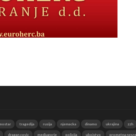
mostar
tragedija
rusija
njemacka
dinamo
ukrajina
zzh
dragan covic
medjugorje
policija
ubojstvo
prometna nesr