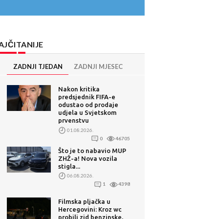
AJČITANIJE
ZADNJI TJEDAN
ZADNJI MJESEC
Nakon kritika
predsjednik FIFA-e
odustao od prodaje
udjela u Svjetskom
prvenstvu
01.08.2026.
0
46705
Što je to nabavio MUP
ZHŽ-a! Nova vozila
stigla...
06.08.2026.
1
4398
Filmska pljačka u
Hercegovini: Kroz wc
probili zid benzinske,