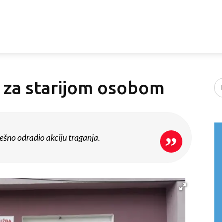
 za starijom osobom
šno odradio akciju traganja.