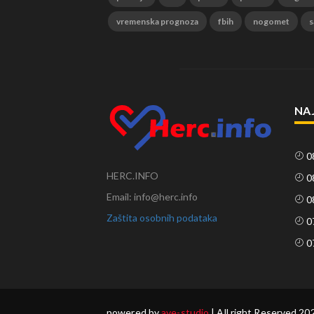
vremenska prognoza
fbih
nogomet
s
NA
0
HERC.INFO
0
Email: info@herc.info
0
Zaštita osobnih podataka
0
0
powered by
ave-studio
| All right Reserved 20