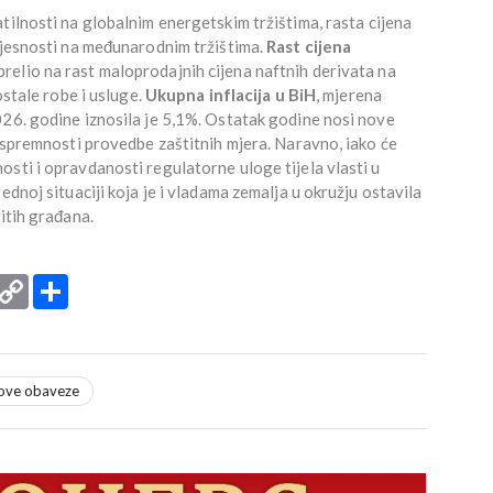
tilnosti na globalnim energetskim tržištima, rasta cijena
vjesnosti na međunarodnim tržištima.
Rast cijena
prelio na rast maloprodajnih cijena naftnih derivata na
ostale robe i usluge.
Ukupna inflacija u BiH
, mjerena
026. godine iznosila je 5,1%. Ostatak godine nosi nove
i spremnosti provedbe zaštitnih mjera. Naravno, iako će
sti i opravdanosti regulatorne uloge tijela vlasti u
ednoj situaciji koja je i vladama zemalja u okružju ostavila
itih građana.
rint
Copy
Podijeli
Link
ove obaveze