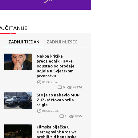
AJČITANIJE
ZADNJI TJEDAN
ZADNJI MJESEC
Nakon kritika
predsjednik FIFA-e
odustao od prodaje
udjela u Svjetskom
prvenstvu
01.08.2026.
0
46376
Što je to nabavio MUP
ZHŽ-a! Nova vozila
stigla...
06.08.2026.
1
4355
Filmska pljačka u
Hercegovini: Kroz wc
probili zid benzinske,