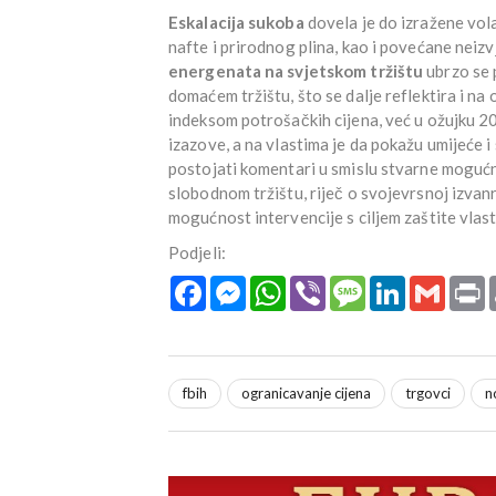
Eskalacija sukoba
dovela je do izražene vola
nafte i prirodnog plina, kao i povećane neiz
energenata na svjetskom tržištu
ubrzo se 
domaćem tržištu, što se dalje reflektira i na 
indeksom potrošačkih cijena, već u ožujku 2
izazove, a na vlastima je da pokažu umijeće 
postojati komentari u smislu stvarne mogućno
slobodnom tržištu, riječ o svojevrsnoj izvanr
mogućnost intervencije s ciljem zaštite vlast
Podjeli:
Facebook
Messenger
WhatsApp
Viber
Message
LinkedIn
Gmail
P
fbih
ogranicavanje cijena
trgovci
n