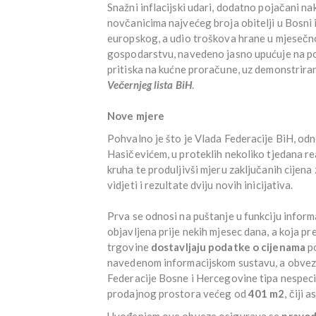
Snažni inflacijski udari, dodatno pojačani na
novčanicima najvećeg broja obitelji u Bosni i
europskog, a udio troškova hrane u mjesečn
gospodarstvu, navedeno jasno upućuje na po
pritiska na kućne proračune, uz demonstriran
Večernjeg lista BiH
.
Nove mjere
Pohvalno je što je Vlada Federacije BiH, o
Hasičevićem, u proteklih nekoliko tjedana rea
kruha te produljivši mjeru zaključanih cijena
vidjeti i rezultate dviju novih inicijativa.
Prva se odnosi na puštanje u funkciju infor
objavljena prije nekih mjesec dana, a koja 
trgovine
dostavljaju podatke o cijenama
po
navedenom informacijskom sustavu, a obveza
Federacije Bosne i Hercegovine tipa nespeci
prodajnog prostora većeg od
401 m2
, čiji
Uvođenjem ove obveze osigurava se
pravod