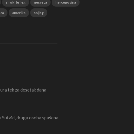
siroki brijeg
nesreca
hercegovina
eca
amerika
snijeg
ura tek za desetak dana
Sutvid, druga osoba spašena