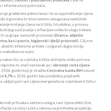
 i informiranost potrošača.
ućuje građanima jednostavno i brzo uspoređivanje cijena
 među trgovcima te istovremeno omogućava nadležnim
raćenje kretanja cijena na tržištu. Istodobno, u procesu
lnijeg suočavanja s inflacijom veliku bi ulogu trebala
rži za grupe osnovnih proizvoda (
žitarice, mliječni
enina, kao i povrće, higijenski i dječji proizvodi
). Cilj ove
 ublažiti inflatorne pritiske i osigurati dugoročniju
ma svakodnevno nužni.
u
nakon što su svjetska tržišta doživjela velike potrese
cegovinu to znači nastavak, pa i
ubrzanje rasta cijana
.
2026. godini koji je izradila
Centralna banka BiH
navodi
 od
4,7%
u 2026. godini, kao posljedica pojačanih
, uključujući rast cijena energenata na svjetskom tržištu i
ovnih pritisaka u sektoru usluga, rast cijena električne
nflacije na višoj razini u odnosu na prethodne projekcije.