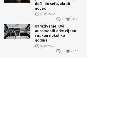
došli do sefa, ukrali
novac
03.08.2026.
0
3567
Istraživanje: Ovi
automobili drže cijenu
i nakon nekoliko
godina
04.08.2026.
0
2277