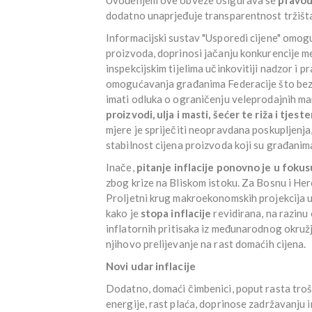
dodatno unaprjeđuje transparentnost tržišta
Informacijski sustav "Usporedi cijene" omog
proizvoda, doprinosi jačanju konkurencije
inspekcijskim tijelima učinkovitiji nadzor i p
omogućavanja građanima Federacije što bezbo
imati odluka o ograničenju veleprodajnih ma
proizvodi, ulja i masti, šećer te riža i tjest
mjere je spriječiti neopravdana poskupljenja,
stabilnost cijena proizvoda koji su građani
Inače,
pitanje inflacije ponovno je u fokus
zbog krize na Bliskom istoku. Za Bosnu i Her
Proljetni krug makroekonomskih projekcija u 
kako je
stopa inflacije
revidirana, na razinu
inflatornih pritisaka iz međunarodnog okružja
njihovo prelijevanje na rast domaćih cijena.
Novi udar inflacije
Dodatno, domaći čimbenici, poput rasta trošk
energije, rast plaća, doprinose zadržavanju i