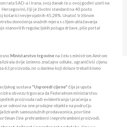
kon rata SAD-a i Irana, svoj danak će u ovoj godini uzeti na
 Hercegovini, čiji je životni standard na 40 posto
oj košarici nevjerojatnih 45,28%. Unatoč tržišnom
trebu donošenja snažnih mjera s ciljem ublažavanja
je stanovitih regulacijskih poluga države, piše portal
dnosno
Ministarstvo trgovine
na čelu s ministrom Amirom
lizirala dvije iznimno značajne odluke, ograničivši cijenu
 za 63 proizvoda, no u danima koji dolaze trebali bismo
macijskog sustava
"Usporedi cijene"
čija je uputa
precizira obvezu trgovaca da Federalnom ministarstvu
jedinih proizvoda radi evidentiranja i praćenja u
 se odnosi na one prodajne objekte na području
jaliziranih samouslužnih prodavaonica, površine
 asortiman čine prehrambeni i neprehrambeni proizvodi.
obnost, točnost i pouzdanost podataka
, čime se