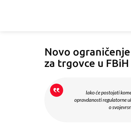
Novo ograničenje 
za trgovce u FBiH
Iako će postojati kome
opravdanosti regulatorne ulo
o svojevrsn