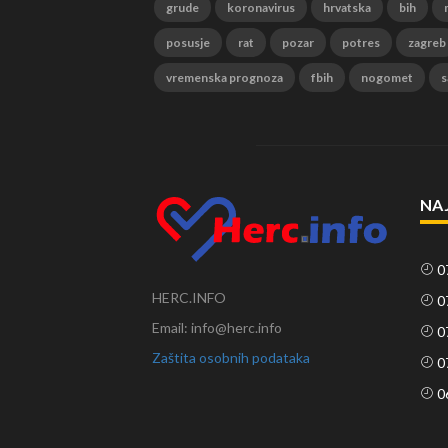
grude
koronavirus
hrvatska
bih
posusje
rat
pozar
potres
zagreb
vremenska prognoza
fbih
nogomet
s
NA
0
HERC.INFO
0
Email: info@herc.info
0
Zaštita osobnih podataka
0
0