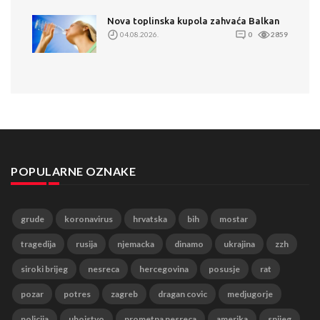
Nova toplinska kupola zahvaća Balkan
04.08.2026.
0
2859
POPULARNE OZNAKE
grude
koronavirus
hrvatska
bih
mostar
tragedija
rusija
njemacka
dinamo
ukrajina
zzh
siroki brijeg
nesreca
hercegovina
posusje
rat
pozar
potres
zagreb
dragan covic
medjugorje
policija
ubojstvo
prometna nesreca
amerika
snijeg