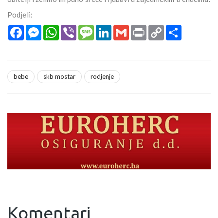
Podjeli:
Facebook
Messenger
WhatsApp
Viber
Message
LinkedIn
Gmail
Print
Copy
Podijeli
Link
bebe
skb mostar
rodjenje
Komentari