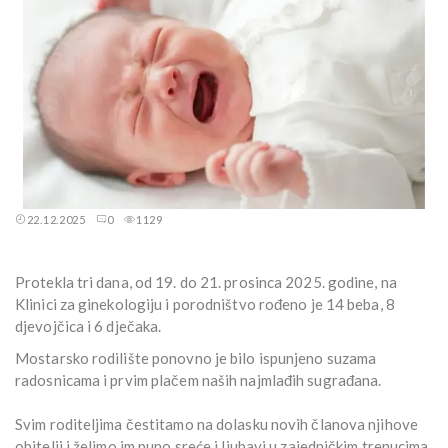
22.12.2025
0
1129
Protekla tri dana, od 19. do 21. prosinca 2025. godine, na
Klinici za ginekologiju i porodništvo rođeno je 14 beba, 8
djevojčica i 6 dječaka.
Mostarsko rodilište ponovno je bilo ispunjeno suzama
radosnicama i prvim plačem naših najmlađih sugrađana.
Svim roditeljima čestitamo na dolasku novih članova njihove
obitelji i želimo im puno sreće i ljubavi u zajedničkim trenucima.