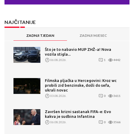
NAJČITANIJE
ZADNJI TJEDAN
ZADNJI MJESEC
Što je to nabavio MUP ZHŽ-a! Nova
vozila stigla...
06.08.2026.
1
4442
Filmska pljačka u Hercegovini: Kroz wc
probili zid benzinske, došli do sefa,
ukrali novac
03.08.2026.
0
3611
Završen krizni sastanak FIFA-e: Evo
kakva je sudbina Infantina
06.08.2026.
0
3566