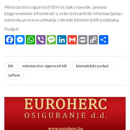
Ministarstvo sigurnosti BiH će, kako navode, javnost
blagovremeno informirati o svim relevantnim informacijama i
nastavku procesa uzimanja i obrade biometrijskih podataka.
Podjeli:
Facebook
Messenger
WhatsApp
Viber
Message
LinkedIn
Gmail
Print
Copy
Podijeli
Link
bih
ministarstvo sigurnosti bih
biometrijski podaci
softver