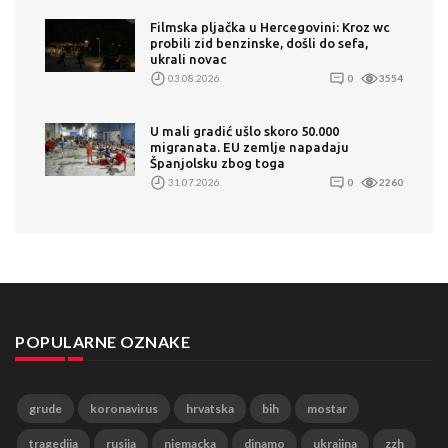
Filmska pljačka u Hercegovini: Kroz wc
probili zid benzinske, došli do sefa,
ukrali novac
03.08.2026.
0
3554
U mali gradić ušlo skoro 50.000
migranata. EU zemlje napadaju
Španjolsku zbog toga
31.07.2026.
0
2260
POPULARNE OZNAKE
grude
koronavirus
hrvatska
bih
mostar
tragedija
rusija
njemacka
dinamo
ukrajina
zzh