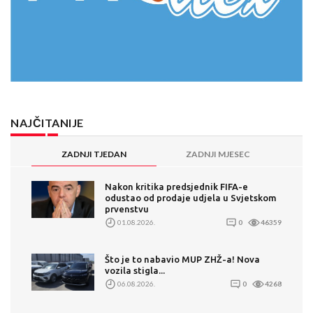
NAJČITANIJE
ZADNJI TJEDAN
ZADNJI MJESEC
Nakon kritika predsjednik FIFA-e
odustao od prodaje udjela u Svjetskom
prvenstvu
01.08.2026.
0
46359
Što je to nabavio MUP ZHŽ-a! Nova
vozila stigla...
06.08.2026.
0
4268