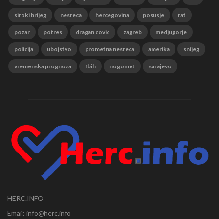
siroki brijeg
nesreca
hercegovina
posusje
rat
pozar
potres
dragan covic
zagreb
medjugorje
policija
ubojstvo
prometna nesreca
amerika
snijeg
vremenska prognoza
fbih
nogomet
sarajevo
HERC.INFO
Email: info@herc.info