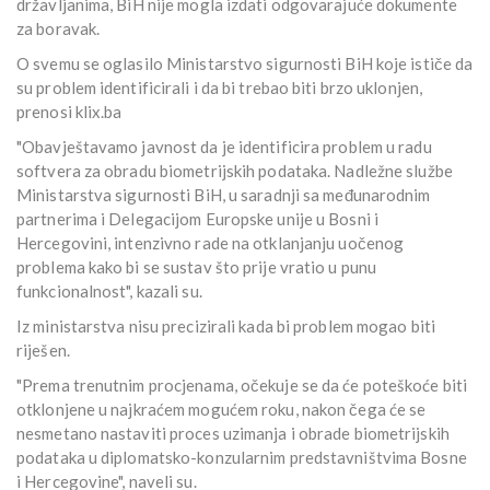
državljanima, BiH nije mogla izdati odgovarajuće dokumente
za boravak.
O svemu se oglasilo Ministarstvo sigurnosti BiH koje ističe da
su problem identificirali i da bi trebao biti brzo uklonjen,
prenosi klix.ba
"Obavještavamo javnost da je identificira problem u radu
softvera za obradu biometrijskih podataka. Nadležne službe
Ministarstva sigurnosti BiH, u saradnji sa međunarodnim
partnerima i Delegacijom Europske unije u Bosni i
Hercegovini, intenzivno rade na otklanjanju uočenog
problema kako bi se sustav što prije vratio u punu
funkcionalnost", kazali su.
Iz ministarstva nisu precizirali kada bi problem mogao biti
riješen.
"Prema trenutnim procjenama, očekuje se da će poteškoće biti
otklonjene u najkraćem mogućem roku, nakon čega će se
nesmetano nastaviti proces uzimanja i obrade biometrijskih
podataka u diplomatsko-konzularnim predstavništvima Bosne
i Hercegovine", naveli su.