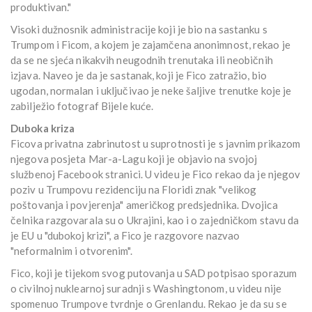
produktivan."
Visoki dužnosnik administracije koji je bio na sastanku s
Trumpom i Ficom, a kojem je zajamčena anonimnost, rekao je
da se ne sjeća nikakvih neugodnih trenutaka ili neobičnih
izjava. Naveo je da je sastanak, koji je Fico zatražio, bio
ugodan, normalan i uključivao je neke šaljive trenutke koje je
zabilježio fotograf Bijele kuće.
Duboka kriza
Ficova privatna zabrinutost u suprotnosti je s javnim prikazom
njegova posjeta Mar-a-Lagu koji je objavio na svojoj
službenoj Facebook stranici. U videu je Fico rekao da je njegov
poziv u Trumpovu rezidenciju na Floridi znak "velikog
poštovanja i povjerenja" američkog predsjednika. Dvojica
čelnika razgovarala su o Ukrajini, kao i o zajedničkom stavu da
je EU u "dubokoj krizi", a Fico je razgovore nazvao
"neformalnim i otvorenim".
Fico, koji je tijekom svog putovanja u SAD potpisao sporazum
o civilnoj nuklearnoj suradnji s Washingtonom, u videu nije
spomenuo Trumpove tvrdnje o Grenlandu. Rekao je da su se