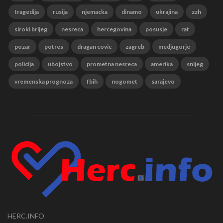
tragedija
rusija
njemacka
dinamo
ukrajina
zzh
siroki brijeg
nesreca
hercegovina
posusje
rat
pozar
potres
dragan covic
zagreb
medjugorje
policija
ubojstvo
prometna nesreca
amerika
snijeg
vremenska prognoza
fbih
nogomet
sarajevo
HERC.INFO