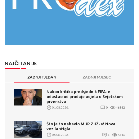
NAJČITANIJE
ZADNJI TJEDAN
ZADNJI MJESEC
Nakon kritika predsjednik FIFA-e
odustao od prodaje udjela u Svjetskom
prvenstvu
01.08.2026.
0
46362
Što je to nabavio MUP ZHŽ-a! Nova
vozila stigla...
06.08.2026.
1
4316