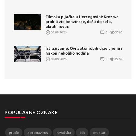
Filmska pljačka u Hercegovini: Kroz wc
probili zid benzinske, došli do sefa,
ukrali novac
03.08.2026.
0
3560
Istraživanje: Ovi automobili drže cijenu i
nakon nekoliko godina
04.08.2026.
0
2262
POPULARNE OZNAKE
grude
koronavirus
hrvatska
bih
mostar