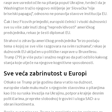
rasprave usredotočile na pitanja poput Ukrajine, tvrdeći da je
Washington tražio njegovo mišljenje jer Slovačka "nije
briselski papagaj", odnosno ne ponavlja stavove institucija EU.
Čak i bez Ficovih primjedbi, europski čelnici i visoki dužnosnici
sve su više zabrinuti zbog "nepredvidivosti" američkog
predsjednika, rekao je šesti diplomat EU.
Strahovi o zdravlju američkog predsjednika "brzo postaju
tema o kojoj se sve više razgovara na svim razinama", rekao je
dužnosnik EU uključen u političke rasprave u Bruxellesu.
Trump (79) je više puta i snažno negirao da pati od bilo kakvog
stanja koje utječe na njegove kognitivne sposobnosti.
Sve veća zabrinutost u Europi
Otkako se Trump prije godinu dana vratio na dužnost,
europske vlade muku muče s njegovim stavovima o pitanjima
kao što su ruska invazija na Ukrajinu, potpora krajnje desnim
političarima, prepreke slobodnoj trgovini i uloga SAD-a u
obrani kontinenta.