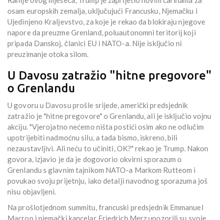
Ranije ovog mjeseca, Trump je zaprijetio novim carinama za
osam europskih zemalja, uključujući Francusku, Njemačku i
Ujedinjeno Kraljevstvo, za koje je rekao da blokiraju njegove
napore da preuzme Grenland, poluautonomni teritorij koji
pripada Danskoj, članici EU i NATO-a. Nije isključio ni
preuzimanje otoka silom.
U Davosu zatražio "hitne pregovore"
o Grenlandu
U govoru u Davosu prošle srijede, američki predsjednik
zatražio je "hitne pregovore" o Grenlandu, ali je isključio vojnu
akciju. "Vjerojatno nećemo ništa postići osim ako ne odlučim
upotrijebiti nadmoćnu silu, a tada bismo, iskreno, bili
nezaustavljivi. Ali neću to učiniti, OK?" rekao je Trump. Nakon
govora, izjavio je da je dogovorio okvirni sporazum o
Grenlandu s glavnim tajnikom NATO-a Markom Rutteom i
povukao svoju prijetnju, iako detalji navodnog sporazuma još
nisu objavljeni.
Na prošlotjednom summitu, francuski predsjednik Emmanuel
Macron i njemački kancelar Friedrich Merz upozorili su svoje