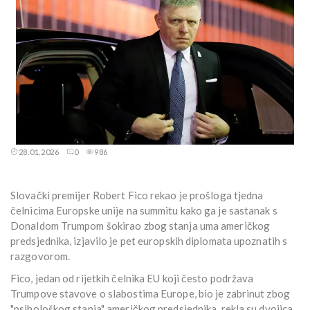
28.01.2026
0
986
Slovački premijer Robert Fico rekao je prošloga tjedna
čelnicima Europske unije na summitu kako ga je sastanak s
Donaldom Trumpom šokirao zbog stanja uma američkog
predsjednika, izjavilo je pet europskih diplomata upoznatih s
razgovorom.
Fico, jedan od rijetkih čelnika EU koji često podržava
Trumpove stavove o slabostima Europe, bio je zabrinut zbog
"psihološkog stanja" američkog predsjednika, rekla su dvojica