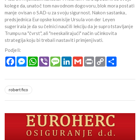
kolege da, unatoč tom navodnom dogovoru, blok mora postati
manje ovisan o SAD-u za svoju sigurnost. Nakon sastanka,
predsjednica Europske komisije Ursula von der Leyen
sugerirala je da su čelnici naučili lekciju da je suprotstavljanje
Trumpu na "čvrst", ali "neeskalirajući" način učinkovita
strategija koju bi trebali nastaviti primjenjivati.
Podjeli:
Facebook
Messenger
WhatsApp
Viber
Message
LinkedIn
Gmail
Print
Copy
Podijeli
Link
robert fico