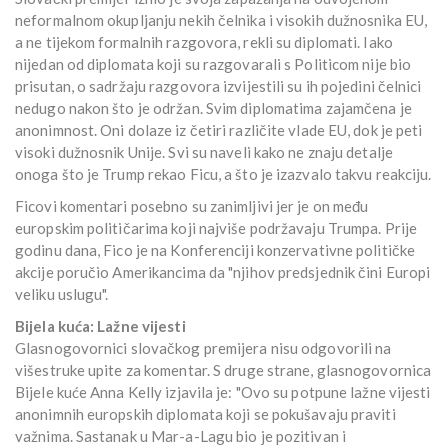
neformalnom okupljanju nekih čelnika i visokih dužnosnika EU,
a ne tijekom formalnih razgovora, rekli su diplomati. Iako
nijedan od diplomata koji su razgovarali s Politicom nije bio
prisutan, o sadržaju razgovora izvijestili su ih pojedini čelnici
nedugo nakon što je održan. Svim diplomatima zajamčena je
anonimnost. Oni dolaze iz četiri različite vlade EU, dok je peti
visoki dužnosnik Unije. Svi su naveli kako ne znaju detalje
onoga što je Trump rekao Ficu, a što je izazvalo takvu reakciju.
Ficovi komentari posebno su zanimljivi jer je on među
europskim političarima koji najviše podržavaju Trumpa. Prije
godinu dana, Fico je na Konferenciji konzervativne političke
akcije poručio Amerikancima da "njihov predsjednik čini Europi
veliku uslugu".
Bijela kuća: Lažne vijesti
Glasnogovornici slovačkog premijera nisu odgovorili na
višestruke upite za komentar. S druge strane, glasnogovornica
Bijele kuće Anna Kelly izjavila je: "Ovo su potpune lažne vijesti
anonimnih europskih diplomata koji se pokušavaju praviti
važnima. Sastanak u Mar-a-Lagu bio je pozitivan i