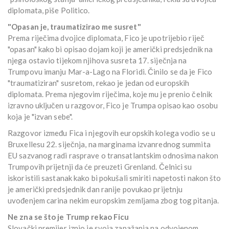
diplomata, piše Politico.
"Opasan je, traumatizirao me susret"
Prema riječima dvojice diplomata, Fico je upotrijebio riječ
"opasan" kako bi opisao dojam koji je američki predsjednik na
njega ostavio tijekom njihova susreta 17. siječnja na
Trumpovu imanju Mar-a-Lago na Floridi. Činilo se da je Fico
"traumatiziran" susretom, rekao je jedan od europskih
diplomata. Prema njegovim riječima, koje mu je prenio čelnik
izravno uključen u razgovor, Fico je Trumpa opisao kao osobu
koja je "izvan sebe".
Razgovor između Fica i njegovih europskih kolega vodio se u
Bruxellesu 22. siječnja, na marginama izvanrednog summita
EU sazvanog radi rasprave o transatlantskim odnosima nakon
Trumpovih prijetnji da će preuzeti Grenland. Čelnici su
iskoristili sastanak kako bi pokušali smiriti napetosti nakon što
je američki predsjednik dan ranije povukao prijetnju
uvođenjem carina nekim europskim zemljama zbog tog pitanja.
Ne zna se što je Trump rekao Ficu
Slovački premijer iznio je svoja zapažanja na odvojenom