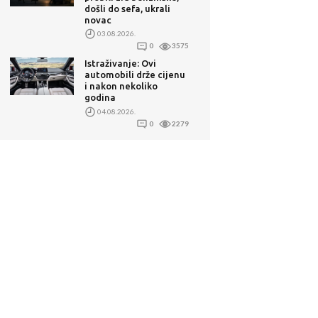
došli do sefa, ukrali
novac
03.08.2026.
0
3575
Istraživanje: Ovi
automobili drže cijenu
i nakon nekoliko
godina
04.08.2026.
0
2279