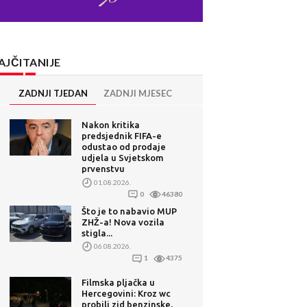
AJČITANIJE
ZADNJI TJEDAN
ZADNJI MJESEC
Nakon kritika
predsjednik FIFA-e
odustao od prodaje
udjela u Svjetskom
prvenstvu
01.08.2026.
0
46380
Što je to nabavio MUP
ZHŽ-a! Nova vozila
stigla...
06.08.2026.
1
4375
Filmska pljačka u
Hercegovini: Kroz wc
probili zid benzinske,