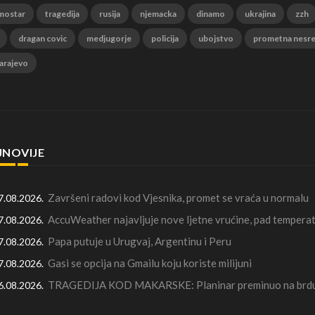
mostar
tragedija
rusija
njemacka
dinamo
ukrajina
zzh
dragan covic
medjugorje
policija
ubojstvo
prometna nesr
arajevo
JNOVIJE
Završeni radovi kod Vjesnika, promet se vraća u normalu
7.08.2026.
AccuWeather najavljuje nove ljetne vrućine, pad temperat
7.08.2026.
Papa putuje u Urugvaj, Argentinu i Peru
7.08.2026.
Gasi se opcija na Gmailu koju koriste milijuni
7.08.2026.
TRAGEDIJA KOD MAKARSKE: Planinar preminuo na brdu 
6.08.2026.