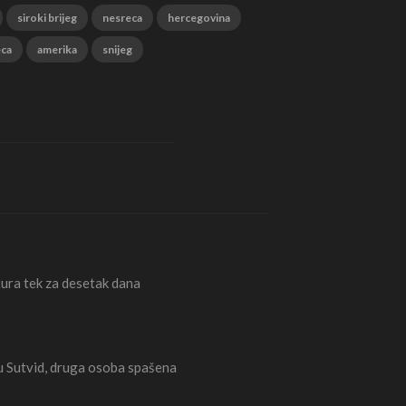
siroki brijeg
nesreca
hercegovina
eca
amerika
snijeg
ura tek za desetak dana
Sutvid, druga osoba spašena