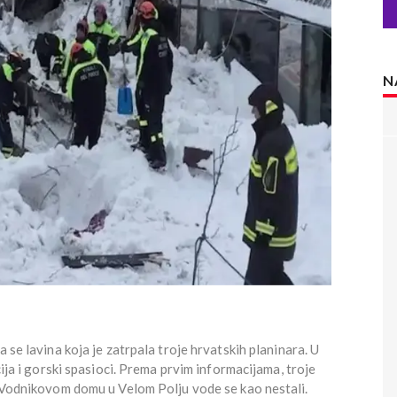
N
 se lavina koja je zatrpala troje hrvatskih planinara. U
cija i gorski spasioci. Prema prvim informacijama, troje
u Vodnikovom domu u Velom Polju vode se kao nestali.