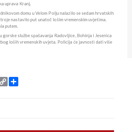
ka uprava Kranj.
dnikovom domu u Velom Polju nalazilo se sedam hrvatskih
e troje nastavilo put unatoč lošim vremenskim uvjetima.
ala putem.
uju gorske službe spašavanja Radovljice, Bohinja i Jesenica
zbog loših vremenskih uvjeta. Policija će javnosti dati više
rint
Copy
Podijeli
Link