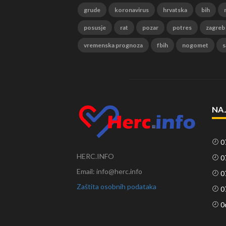
grude
koronavirus
hrvatska
bih
posusje
rat
pozar
potres
zagreb
vremenska prognoza
fbih
nogomet
s
NA
0
HERC.INFO
0
Email: info@herc.info
0
Zaštita osobnih podataka
0
0