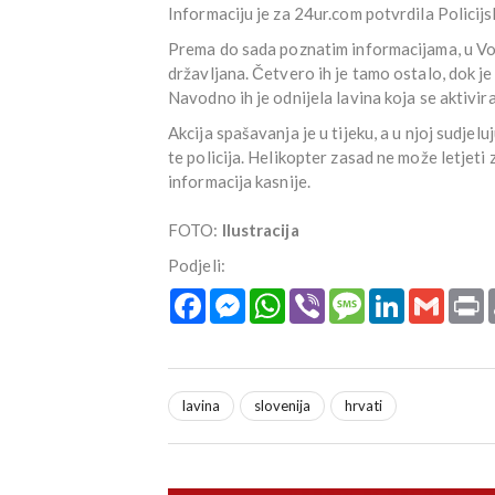
Informaciju je za 24ur.com potvrdila Policijs
Prema do sada poznatim informacijama, u Vo
državljana. Četvero ih je tamo ostalo, dok j
Navodno ih je odnijela lavina koja se aktivir
Akcija spašavanja je u tijeku, a u njoj sudjel
te policija. Helikopter zasad ne može letjeti 
informacija kasnije.
FOTO:
Ilustracija
Podjeli:
Facebook
Messenger
WhatsApp
Viber
Message
LinkedIn
Gmail
P
lavina
slovenija
hrvati