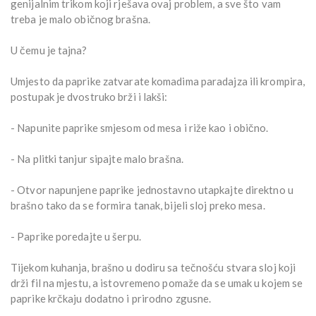
genijalnim trikom koji rješava ovaj problem, a sve što vam
treba je malo običnog brašna.
U čemu je tajna?
Umjesto da paprike zatvarate komadima paradajza ili krompira,
postupak je dvostruko brži i lakši:
- Napunite paprike smjesom od mesa i riže kao i obično.
- Na plitki tanjur sipajte malo brašna.
- Otvor napunjene paprike jednostavno utapkajte direktno u
brašno tako da se formira tanak, bijeli sloj preko mesa.
- Paprike poredajte u šerpu.
Tijekom kuhanja, brašno u dodiru sa tečnošću stvara sloj koji
drži fil na mjestu, a istovremeno pomaže da se umak u kojem se
paprike krčkaju dodatno i prirodno zgusne.