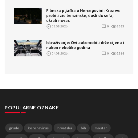
Filmska pljačka u Hercegovini: Kroz wc
probili zid benzinske, došli do sefa,
ukrali novac
03.08.2026.
0
3563
Istraživanje: Ovi automobili drže cijenu i
nakon nekoliko godina
04.08.2026.
0
2266
POPULARNE OZNAKE
grude
koronavirus
hrvatska
bih
mostar