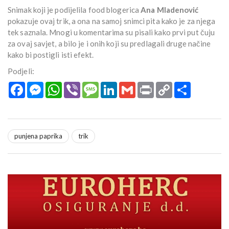
Snimak koji je podijelila food blogerica
Ana Mladenović
pokazuje ovaj trik, a ona na samoj snimci pita kako je za njega
tek saznala. Mnogi u komentarima su pisali kako prvi put čuju
za ovaj savjet, a bilo je i onih koji su predlagali druge načine
kako bi postigli isti efekt.
Podjeli:
Facebook
Messenger
WhatsApp
Viber
Message
LinkedIn
Gmail
Print
Copy
Podijeli
Link
punjena paprika
trik