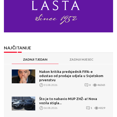
NAJČITANIJE
ZADNJI TJEDAN
ZADNJI MJESEC
Nakon kritika predsjednik FIFA-e
odustao od prodaje udjela u Svjetskom
prvenstvu
01.08.2026.
0
46365
Što je to nabavio MUP ZHŽ-a! Nova
vozila stigla...
06.08.2026.
1
4329