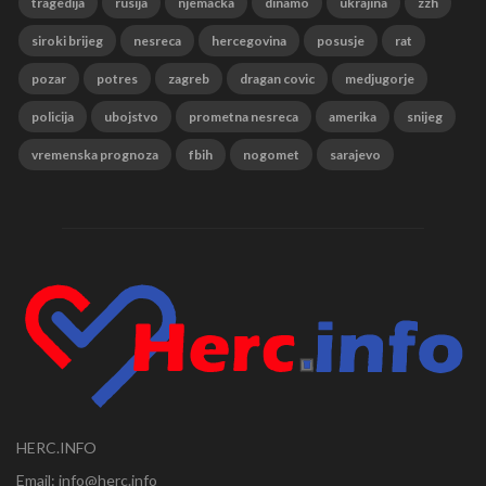
tragedija
rusija
njemacka
dinamo
ukrajina
zzh
siroki brijeg
nesreca
hercegovina
posusje
rat
pozar
potres
zagreb
dragan covic
medjugorje
policija
ubojstvo
prometna nesreca
amerika
snijeg
vremenska prognoza
fbih
nogomet
sarajevo
HERC.INFO
Email: info@herc.info