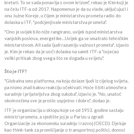
kretati. To se sada ponavlja s ovom krizom", rekao je Kim koji je
na čelu ITF-a od 2017. Napomenuo je da su vlade, uključujući i
onu Južne Koreje, u čijem je ministarstvu prometa radio do
dolaska u ITF, "podcjenjivale ministarstva prometa".
"Ono je uvijek bilo niže rangirano, uvijek ispod ministarstva
vanjskih poslova, energetike…Uvijek ga se smatralo tehničkim
ministarstvom. Ali sada ljudi razumiju važnost prometa", izjavio
je. Kim je rekao da je uoči dolaska na samit ITF-a "osjećao
veliki pritisak zbog svega što se događa u svijetu".
Što je ITF?
"Globalna smo platforma, na koju dolaze ljudi iz cijelog svijeta,
pa nismo znali kakvu reakciju očekivati. Hoće li biti atmosfera
suradnje i prijateljstva zbog sukoba", izjavio je. "No, unatoč
okolnostima sve je prošlo uspješno i dobro", dodao je.
ITF je organizacija u sklopu koje se od 1953. godine sastaju
ministri prometa, a sjedište joj je u Parizu u zgradi
Organizacije za ekonomsku suradnju i razvoj (OECD). Djeluje
kao think-tank za promišljanje o transportnoj politici, donosi