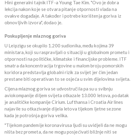
Hini generalni tajnik ITF-a Young Tae Kim. "Ovo je dobra
lekcija nakon koje se otvara pitanje otpornosti vlada na
ovakve događaje. A također i potrebe korištenja goriva iz
obnovljivih izvora", dodao je.
Poskupljenje mlaznog goriva
U Leipzigu se okupilo 1.200 sudionika, među kojima 39
ministara, koji su raspravljali o situaciji u globalnom prometu i
otpornosti na političke, klimatske i financijske probleme. ITF
smatra da koncentracija trgovine u malom broju pomorskih
koridora predstavlja globalni rizik za svijet jer čim jedan
prestane biti operativan to se osjeća u svim dijelovima svijeta.
Cijena mlaznog goriva se udvostručila pa su u svibnju
aviokompanije diljem svijeta otkazale 13.000 letova, podatak
je analitičke kompanije Cirium. Lufthansa i Croatia Airlines
najavile su otkazivanje dijela letova tijekom ljetne sezone
kada je potrošnja goriva velika.
"Tijekom pandemije koronavirusa ljudi su uvidjeli da ne mogu
ništa bez prometa, da ne mogu posjećivati bližnje niti se