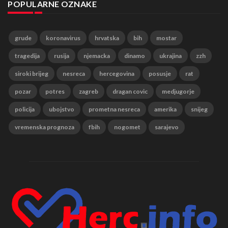
POPULARNE OZNAKE
grude
koronavirus
hrvatska
bih
mostar
tragedija
rusija
njemacka
dinamo
ukrajina
zzh
siroki brijeg
nesreca
hercegovina
posusje
rat
pozar
potres
zagreb
dragan covic
medjugorje
policija
ubojstvo
prometna nesreca
amerika
snijeg
vremenska prognoza
fbih
nogomet
sarajevo