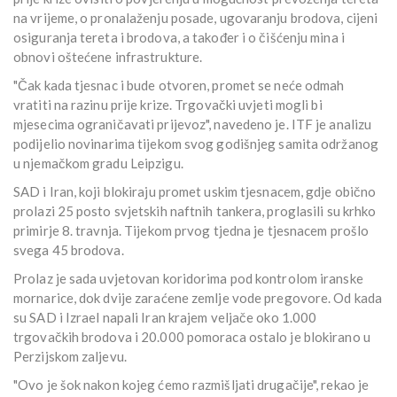
na vrijeme, o pronalaženju posade, ugovaranju brodova, cijeni
osiguranja tereta i brodova, a također i o čišćenju mina i
obnovi oštećene infrastrukture.
"Čak kada tjesnac i bude otvoren, promet se neće odmah
vratiti na razinu prije krize. Trgovački uvjeti mogli bi
mjesecima ograničavati prijevoz", navedeno je. ITF je analizu
podijelio novinarima tijekom svog godišnjeg samita održanog
u njemačkom gradu Leipzigu.
SAD i Iran, koji blokiraju promet uskim tjesnacem, gdje obično
prolazi 25 posto svjetskih naftnih tankera, proglasili su krhko
primirje 8. travnja. Tijekom prvog tjedna je tjesnacem prošlo
svega 45 brodova.
Prolaz je sada uvjetovan koridorima pod kontrolom iranske
mornarice, dok dvije zaraćene zemlje vode pregovore. Od kada
su SAD i Izrael napali Iran krajem veljače oko 1.000
trgovačkih brodova i 20.000 pomoraca ostalo je blokirano u
Perzijskom zaljevu.
"Ovo je šok nakon kojeg ćemo razmišljati drugačije", rekao je