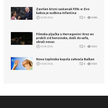
Završen krizni sastanak FIFA-e: Evo
kakva je sudbina Infantina
06.08.2026.
0
3684
Filmska pljačka u Hercegovini: Kroz wc
probili zid benzinske, došli do sefa,
ukrali novac
03.08.2026.
0
3612
Nova toplinska kupola zahvaća Balkan
04.08.2026.
0
3025