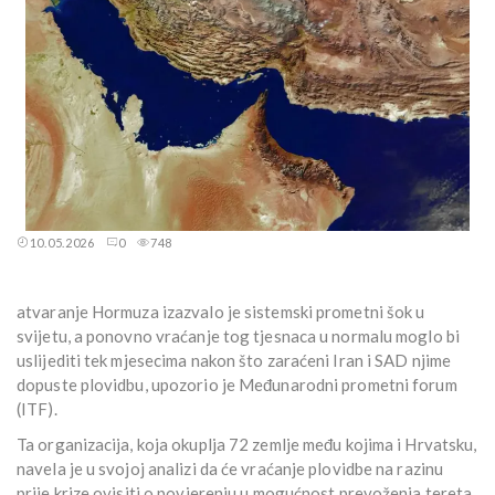
10.05.2026
0
748
atvaranje Hormuza izazvalo je sistemski prometni šok u
svijetu, a ponovno vraćanje tog tjesnaca u normalu moglo bi
uslijediti tek mjesecima nakon što zaraćeni Iran i SAD njime
dopuste plovidbu, upozorio je Međunarodni prometni forum
(ITF).
Ta organizacija, koja okuplja 72 zemlje među kojima i Hrvatsku,
navela je u svojoj analizi da će vraćanje plovidbe na razinu
prije krize ovisiti o povjerenju u mogućnost prevoženja tereta