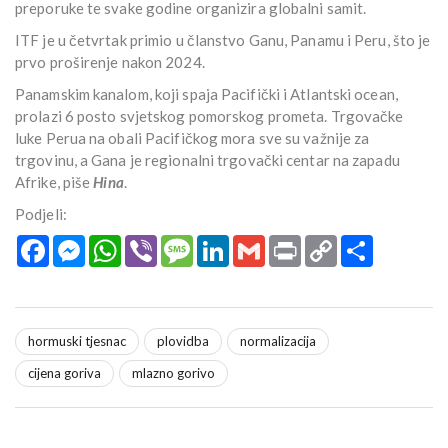
preporuke te svake godine organizira globalni samit.
ITF je u četvrtak primio u članstvo Ganu, Panamu i Peru, što je
prvo proširenje nakon 2024.
Panamskim kanalom, koji spaja Pacifički i Atlantski ocean,
prolazi 6 posto svjetskog pomorskog prometa. Trgovačke
luke Perua na obali Pacifičkog mora sve su važnije za
trgovinu, a Gana je regionalni trgovački centar na zapadu
Afrike, piše
Hina
.
Podjeli:
Facebook
Messenger
WhatsApp
Viber
Message
LinkedIn
Gmail
Print
Copy
Podijeli
Link
hormuski tjesnac
plovidba
normalizacija
cijena goriva
mlazno gorivo