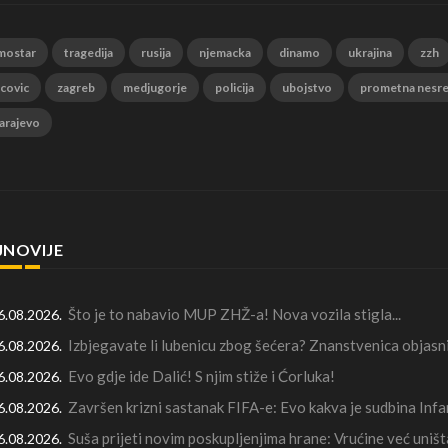
mostar
tragedija
rusija
njemacka
dinamo
ukrajina
zzh
 covic
zagreb
medjugorje
policija
ubojstvo
prometna nesr
arajevo
JNOVIJE
Što je to nabavio MUP ZHŽ-a! Nova vozila stigla...
6.08.2026.
Izbjegavate li lubenicu zbog šećera? Znanstvenica objasni
6.08.2026.
Evo gdje ide Dalić! S njim stiže i Ćorluka!
6.08.2026.
Završen krizni sastanak FIFA-e: Evo kakva je sudbina Infa
6.08.2026.
Suša prijeti novim poskupljenjima hrane: Vrućine već uništ
6.08.2026.