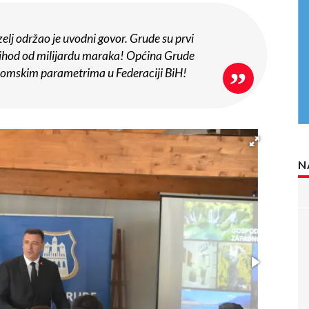
elj održao je uvodni govor. Grude su prvi
prihod od milijardu maraka! Općina Grude
onomskim parametrima u Federaciji BiH!
N