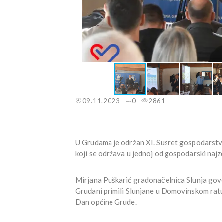
09.11.2023
0
2861
U Grudama je održan XI. Susret gospodarstve
koji se održava u jednoj od gospodarski najzd
Mirjana Puškarić gradonačelnica Slunja govo
Gruđani primili Slunjane u Domovinskom ratu, 
Dan općine Grude.