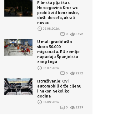
Filmska pljačka u
Hercegovini: Kroz wc
probili zid benzinske,
došli do sefa, ukrali
novac
03.08.2026.
0
3498
U mali gradić ušlo
skoro 50.000
migranata. EU zemlje
napadaju Španjolsku
zbog toga
31.07.2026.
0
2252
Istraživanje: Ovi
automobili drže cijenu
i nakon nekoliko
godina
04.08.2026.
0
2239