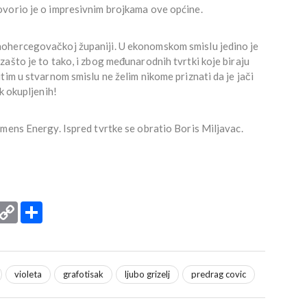
vorio je o impresivnim brojkama ove općine.
ohercegovačkoj županiji. U ekonomskom smislu jedino je
ašto je to tako, i zbog međunarodnih tvrtki koje biraju
tim u stvarnom smislu ne želim nikome priznati da je jači
k okupljenih!
mens Energy. Ispred tvrtke se obratio Boris Miljavac.
rint
Copy
Podijeli
Link
violeta
grafotisak
ljubo grizelj
predrag covic