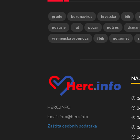
grude
koronavirus
hrvatska
bih
posusje
rat
pozar
potres
dragan
vremenska prognoza
fbih
nogomet
s
NA
0
HERC.INFO
0
Email: info@herc.info
0
Zaštita osobnih podataka
0
0