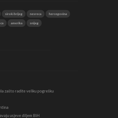
siroki brijeg
nesreca
hercegovina
eca
amerika
snijeg
la zašto radite veliku pogrešku
ntina
avaju usjeve diljem BiH