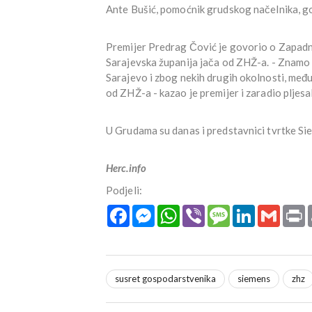
Ante Bušić, pomoćnik grudskog načelnika, go
Premijer Predrag Čović je govorio o Zapadn
Sarajevska županija jača od ZHŽ-a. - Znamo z
Sarajevo i zbog nekih drugih okolnosti, među
od ZHŽ-a - kazao je premijer i zaradio pljesa
U Grudama su danas i predstavnici tvrtke Sie
Herc.info
Podjeli:
Facebook
Messenger
WhatsApp
Viber
Message
LinkedIn
Gmail
P
susret gospodarstvenika
siemens
zhz