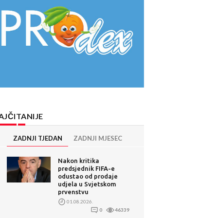
AJČITANIJE
ZADNJI TJEDAN
ZADNJI MJESEC
Nakon kritika
predsjednik FIFA-e
odustao od prodaje
udjela u Svjetskom
prvenstvu
01.08.2026.
0
46339