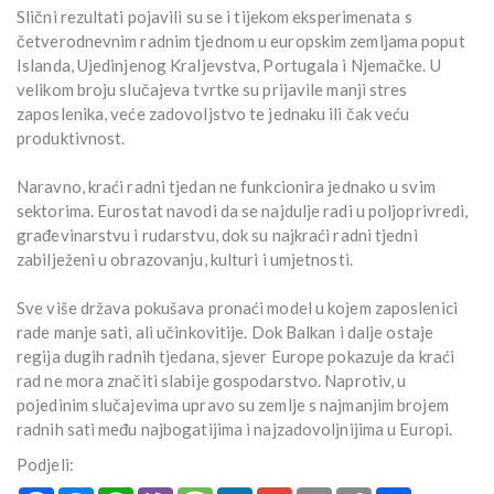
Slični rezultati pojavili su se i tijekom eksperimenata s
četverodnevnim radnim tjednom u europskim zemljama poput
Islanda, Ujedinjenog Kraljevstva, Portugala i Njemačke. U
velikom broju slučajeva tvrtke su prijavile manji stres
zaposlenika, veće zadovoljstvo te jednaku ili čak veću
produktivnost.
Naravno, kraći radni tjedan ne funkcionira jednako u svim
sektorima. Eurostat navodi da se najdulje radi u poljoprivredi,
građevinarstvu i rudarstvu, dok su najkraći radni tjedni
zabilježeni u obrazovanju, kulturi i umjetnosti.
Sve više država pokušava pronaći model u kojem zaposlenici
rade manje sati, ali učinkovitije. Dok Balkan i dalje ostaje
regija dugih radnih tjedana, sjever Europe pokazuje da kraći
rad ne mora značiti slabije gospodarstvo. Naprotiv, u
pojedinim slučajevima upravo su zemlje s najmanjim brojem
radnih sati među najbogatijima i najzadovoljnijima u Europi.
Podjeli: