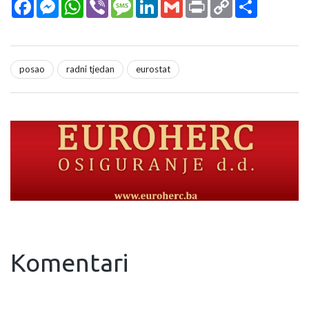
Facebook
Messenger
WhatsApp
Viber
Message
LinkedIn
Gmail
Print
Copy
Podijeli
Link
posao
radni tjedan
eurostat
Komentari