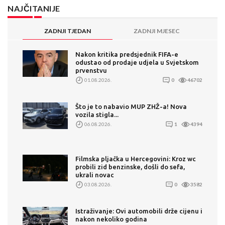
NAJČITANIJE
ZADNJI TJEDAN
ZADNJI MJESEC
Nakon kritika predsjednik FIFA-e
odustao od prodaje udjela u Svjetskom
prvenstvu
01.08.2026.
0
46702
Što je to nabavio MUP ZHŽ-a! Nova
vozila stigla...
06.08.2026.
1
4394
Filmska pljačka u Hercegovini: Kroz wc
probili zid benzinske, došli do sefa,
ukrali novac
03.08.2026.
0
3582
Istraživanje: Ovi automobili drže cijenu i
nakon nekoliko godina