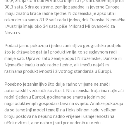
40,9, Srbija 40,6 dok Hrvatska bilježi 37,7 sati. Slovenija je na
38,3 sata. S druge strane, zemlje zapadne i sjeverne Europe
imaju znatno kraće radne tjedne. Nizozemska je apsolutni
rekorder sa samo 31,9 sati rada tjedno, dok Danska, Njemačka
i Austrija imaju oko 34 sata, piše Milorad Milovanović za
Novu.rs.
Podaci jasno pokazuju i jednu zanimljivu geografsku podjelu:
što je država bogatija i produktivnija, to se uglavnom radi
manje sati. Upravo zato zemlje poput Nizozemske, Danske ili
Njemačke imaju kraće radne tjedne, ali i među najvišim
razinama produktivnosti i životnog standarda u Europi.
Posebno je zanimljivo što dulje radno vrijeme ne znači
automatski i veću učinkovitost. Nizozemska, koja ima najkraći
radni tjedan u Europi, godinama se smatra jednim od
najproduktivnijih gospodarstava na svijetu. Analize pokazuju
da se tamošnji model temelji na fleksibilnom radu, velikom
broju poslova na nepuno radno vrijeme i usmjerenosti na
učinkovitost, a ne na broj sati provedenih u uredu.