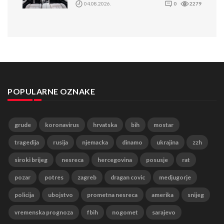
04.08.2026.
0
2279
POPULARNE OZNAKE
grude
koronavirus
hrvatska
bih
mostar
tragedija
rusija
njemacka
dinamo
ukrajina
zzh
siroki brijeg
nesreca
hercegovina
posusje
rat
pozar
potres
zagreb
dragan covic
medjugorje
policija
ubojstvo
prometna nesreca
amerika
snijeg
vremenska prognoza
fbih
nogomet
sarajevo