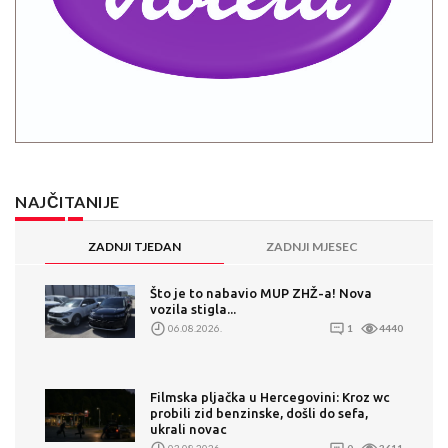
NAJČITANIJE
ZADNJI TJEDAN
ZADNJI MJESEC
Što je to nabavio MUP ZHŽ-a! Nova
vozila stigla...
06.08.2026.
1
4440
Filmska pljačka u Hercegovini: Kroz wc
probili zid benzinske, došli do sefa,
ukrali novac
03.08.2026.
0
3611