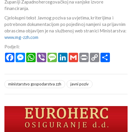
Županiji Zapadnohercegovačkoj na vanjske izvore
financiranja.
Cjelokupni tekst Javnog poziva sa uvjetima, kriterijima i
potrebnom dokumentacijom po pojedinoj namjeni sa prijavnim
obrascima objavljen je na službenoj web stranici Ministarstva:
www.mg-zzh.com
Podjeli:
Facebook
Messenger
WhatsApp
Viber
Message
LinkedIn
Gmail
Print
Copy
Podijeli
Link
ministarstvo gospodarstva zzh
javni poziv