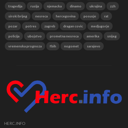
tragedija
rusija
njemacka
dinamo
ukrajina
zzh
siroki brijeg
nesreca
hercegovina
posusje
rat
pozar
potres
zagreb
dragan covic
medjugorje
policija
ubojstvo
prometna nesreca
amerika
snijeg
vremenska prognoza
fbih
nogomet
sarajevo
HERC.INFO