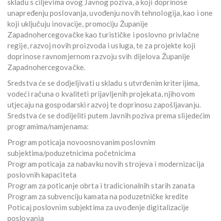
skladu s ciljevima ovog Javnog poziva, a koji doprinose
unapređenju poslovanja, uvođenju novih tehnologija, kao i one
koji uključuju inovacije, promociju Županije
Zapadnohercegovačke kao turističke i poslovno privlačne
regije, razvoj novih proizvoda i usluga, te za projekte koji
doprinose ravnomjernom razvoju svih dijelova Županije
Zapadnohercegovačke.
Sredstva će se dodjeljivati u skladu s utvrđenim kriterijima,
vodeći računa o kvaliteti prijavljenih projekata, njihovom
utjecaju na gospodarski razvoj te doprinosu zapošljavanju.
Sredstva će se dodijeliti putem Javnih poziva prema slijedećim
programima/namjenama:
Program poticaja novoosnovanim poslovnim
subjektima/poduzetnicima početnicima
Program poticaja za nabavku novih strojeva i modernizacija
poslovnih kapaciteta
Program za poticanje obrta i tradicionalnih starih zanata
Program za subvenciju kamata na poduzetničke kredite
Poticaj poslovnim subjektima za uvođenje digitalizacije
poslovanja