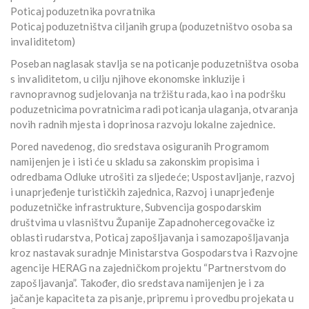
Poticaj poduzetnika povratnika
Poticaj poduzetništva ciljanih grupa (poduzetništvo osoba sa
invaliditetom)
Poseban naglasak stavlja se na poticanje poduzetništva osoba
s invaliditetom, u cilju njihove ekonomske inkluzije i
ravnopravnog sudjelovanja na tržištu rada, kao i na podršku
poduzetnicima povratnicima radi poticanja ulaganja, otvaranja
novih radnih mjesta i doprinosa razvoju lokalne zajednice.
Pored navedenog, dio sredstava osiguranih Programom
namijenjen je i isti će u skladu sa zakonskim propisima i
odredbama Odluke utrošiti za sljedeće; Uspostavljanje, razvoj
i unaprjeđenje turističkih zajednica, Razvoj i unaprjeđenje
poduzetničke infrastrukture, Subvencija gospodarskim
društvima u vlasništvu Županije Zapadnohercegovačke iz
oblasti rudarstva, Poticaj zapošljavanja i samozapošljavanja
kroz nastavak suradnje Ministarstva Gospodarstva i Razvojne
agencije HERAG na zajedničkom projektu “Partnerstvom do
zapošljavanja”. Također, dio sredstava namijenjen je i za
jačanje kapaciteta za pisanje, pripremu i provedbu projekata u