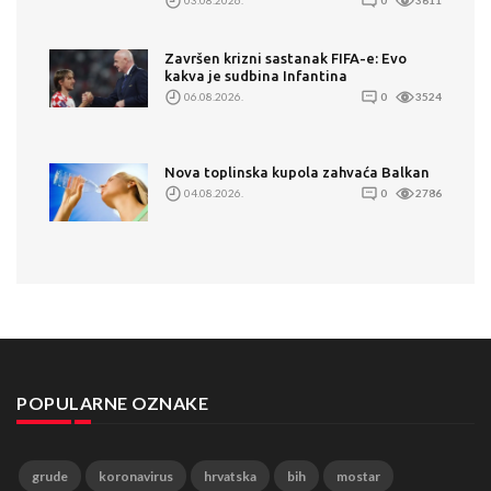
Završen krizni sastanak FIFA-e: Evo
kakva je sudbina Infantina
06.08.2026.
0
3524
Nova toplinska kupola zahvaća Balkan
04.08.2026.
0
2786
POPULARNE OZNAKE
grude
koronavirus
hrvatska
bih
mostar