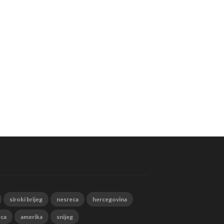
siroki brijeg
nesreca
hercegovina
eca
amerika
snijeg