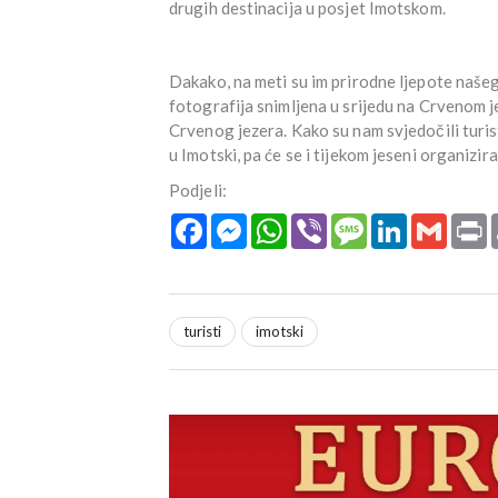
drugih destinacija u posjet Imotskom.
Dakako, na meti su im prirodne ljepote naše
fotografija snimljena u srijedu na Crvenom j
Crvenog jezera. Kako su nam svjedočili turis
u Imotski, pa će se i tijekom jeseni organizirat
Podjeli:
Facebook
Messenger
WhatsApp
Viber
Message
LinkedIn
Gmail
P
turisti
imotski