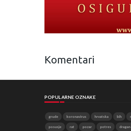
Komentari
POPULARNE OZNAKE
grude
koronavirus
hrvatska
bih
posusje
rat
pozar
potres
dragan