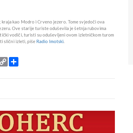
g kraja kao Modro i Crveno jezero. Tome svjedoči ova
ezeru. Ove starije turiste oduševila je šetnja rubovima
tički vodiči, turisti su oduševljeni ovom izletničkom turom
i slični izleti, piše
Radio Imotski
.
rint
Copy
Podijeli
Link