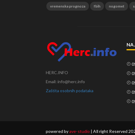
vremenska prognoza
fbih
nogomet
s
NA
0
HERC.INFO
0
Email: info@herc.info
0
Zaštita osobnih podataka
0
0
powered by
ave-studio
| All right Reserved 20