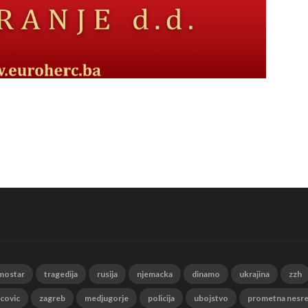
mostar
tragedija
rusija
njemacka
dinamo
ukrajina
zzh
 covic
zagreb
medjugorje
policija
ubojstvo
prometna nesr