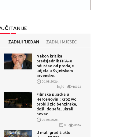
AJČITANIJE
ZADNJI TJEDAN
ZADNJI MJESEC
Nakon kritika
predsjednik FIFA-e
odustao od prodaje
udjela u Svjetskom
prvenstvu
01.08.2026.
0
46322
Filmska pljačka u
Hercegovini: Kroz wc
probili zid benzinske,
došli do sefa, ukrali
novac
03.08.2026.
0
3469
U mali gradić ušlo