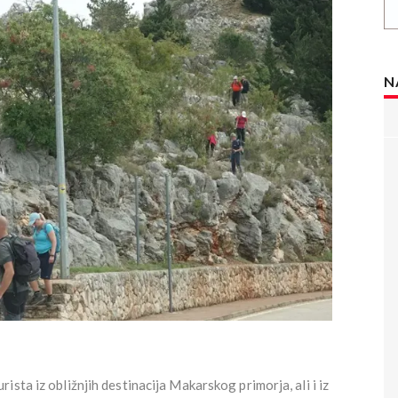
N
sta iz obližnjih destinacija Makarskog primorja, ali i iz