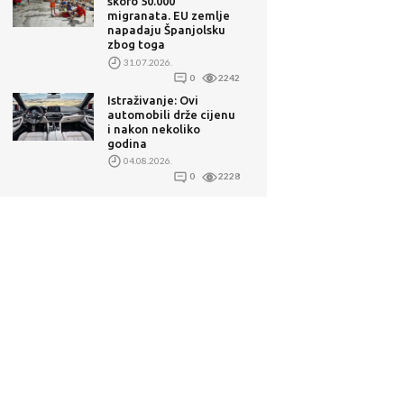
skoro 50.000
migranata. EU zemlje
napadaju Španjolsku
zbog toga
31.07.2026.
0
2242
Istraživanje: Ovi
automobili drže cijenu
i nakon nekoliko
godina
04.08.2026.
0
2228