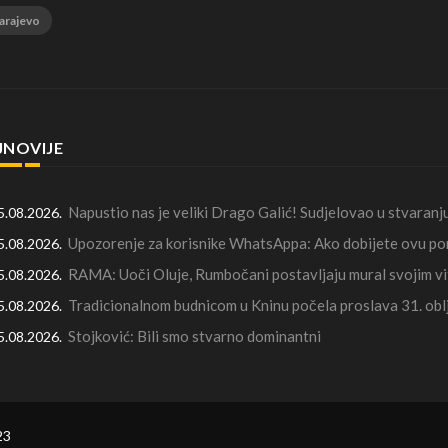
arajevo
JNOVIJE
Napustio nas je veliki Drago Galić! Sudjelovao u stvaran
5.08.2026.
Upozorenje za korisnike WhatsAppa: Ako dobijete ovu por
5.08.2026.
RAMA: Uoči Oluje, Rumbočani postavljaju mural svojim v
5.08.2026.
Tradicionalnom budnicom u Kninu počela proslava 31. oblj
5.08.2026.
Stojković: Bili smo stvarno dominantni
5.08.2026.
23