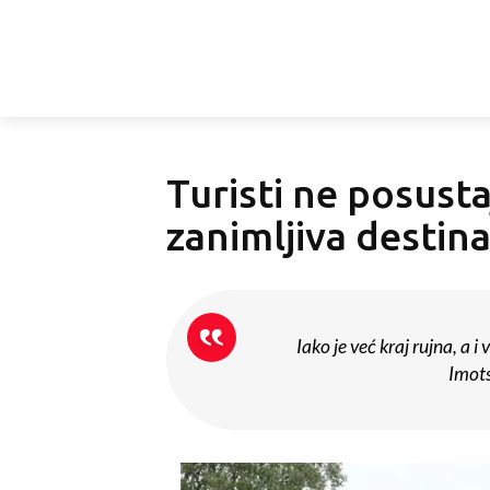
Turisti ne posustaj
zanimljiva destina
Iako je već kraj rujna, a i
Imots