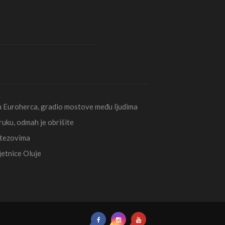
ju Euroherca, gradio mostove među ljudima
uku, odmah je obrišite
itezovima
etnice Oluje