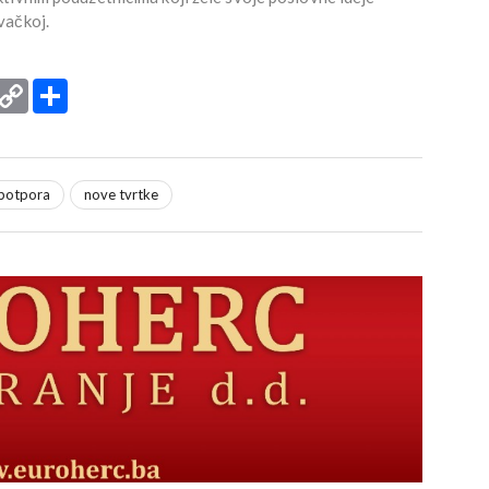
vačkoj.
rint
Copy
Podijeli
Link
 potpora
nove tvrtke