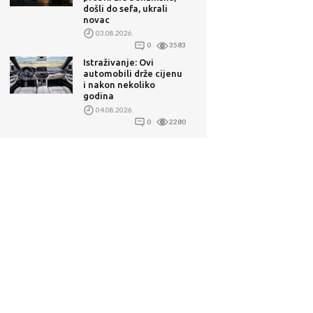
došli do sefa, ukrali
novac
03.08.2026.
0
3583
Istraživanje: Ovi
automobili drže cijenu
i nakon nekoliko
godina
04.08.2026.
0
2280