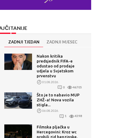
AJČITANIJE
ZADNJI TJEDAN
ZADNJI MJESEC
Nakon kritika
predsjednik FIFA-e
odustao od prodaje
udjela u Svjetskom
prvenstvu
01.08.2026.
0
46705
Što je to nabavio MUP
ZHŽ-a! Nova vozila
stigla...
06.08.2026.
1
4398
Filmska pljačka u
Hercegovini: Kroz wc
probili zid benzinske,