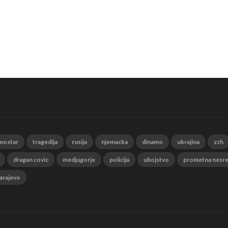
mostar
tragedija
rusija
njemacka
dinamo
ukrajina
zzh
dragan covic
medjugorje
policija
ubojstvo
prometna nesr
arajevo