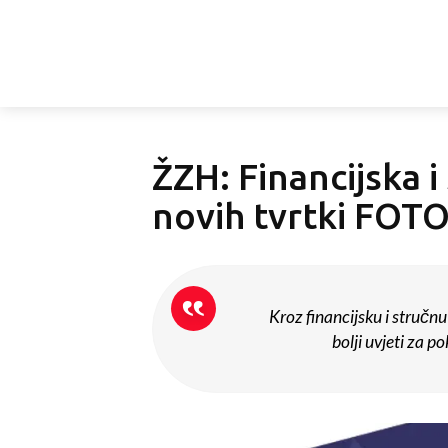
ŽZH: Financijska 
novih tvrtki FOT
Kroz financijsku i stručn
bolji uvjeti za p