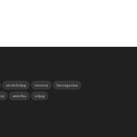
siroki brijeg
nesreca
hercegovina
eca
amerika
snijeg