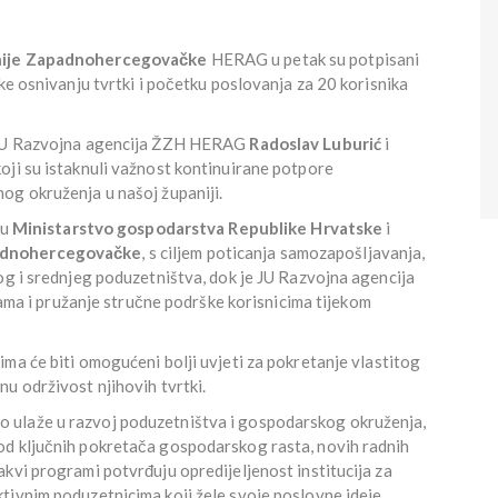
anije Zapadnohercegovačke
HERAG u petak su potpisani
ke osnivanju tvrtki i početku poslovanja za 20 korisnika
j JU Razvojna agencija ŽZH HERAG
Radoslav Luburić
i
 koji su istaknuli važnost kontinuirane potpore
og okruženja u našoj županiji.
ju
Ministarstvo gospodarstva Republike Hrvatske
i
padnohercegovačke
, s ciljem poticanja samozapošljavanja,
og i srednjeg poduzetništva, dok je JU Razvojna agencija
a i pružanje stručne podrške korisnicima tijekom
ima će biti omogućeni bolji uvjeti za pokretanje vlastitog
u održivost njihovih tvrtki.
 ulaže u razvoj poduzetništva i gospodarskog okruženja,
od ključnih pokretača gospodarskog rasta, novih radnih
kvi programi potvrđuju opredijeljenost institucija za
tivnim poduzetnicima koji žele svoje poslovne ideje