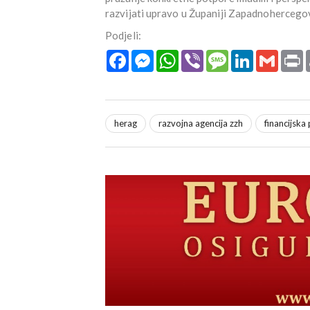
razvijati upravo u Županiji Zapadnohercego
Podjeli:
Facebook
Messenger
WhatsApp
Viber
Message
LinkedIn
Gmail
P
herag
razvojna agencija zzh
financijska