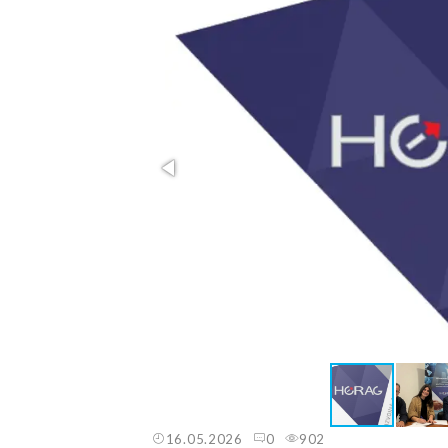
16.05.2026
0
902