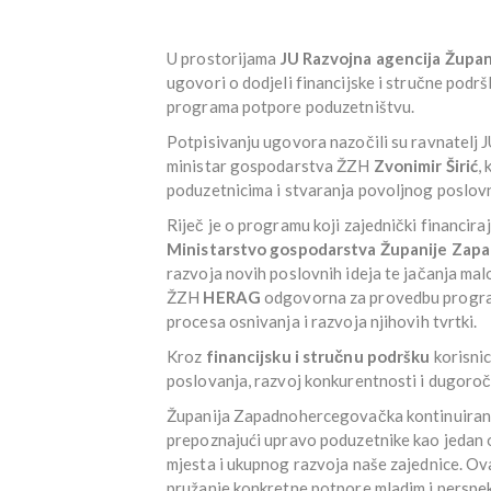
U prostorijama
JU Razvojna agencija Žup
ugovori o dodjeli financijske i stručne podrš
programa potpore poduzetništvu.
Potpisivanju ugovora nazočili su ravnatel
ministar gospodarstva ŽZH
Zvonimir Širić
,
poduzetnicima i stvaranja povoljnog poslovn
Riječ je o programu koji zajednički financira
Ministarstvo gospodarstva Županije Za
razvoja novih poslovnih ideja te jačanja mal
ŽZH
HERAG
odgovorna za provedbu program
procesa osnivanja i razvoja njihovih tvrtki.
Kroz
financijsku i stručnu podršku
korisnic
poslovanja, razvoj konkurentnosti i dugoročn
Županija Zapadnohercegovačka kontinuirano
prepoznajući upravo poduzetnike kao jedan 
mjesta i ukupnog razvoja naše zajednice. Ova
pružanje konkretne potpore mladim i perspek