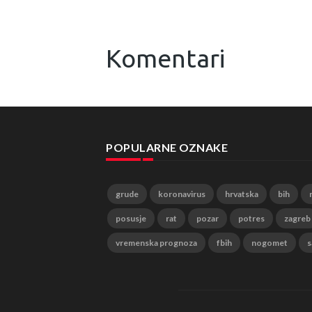
Komentari
POPULARNE OZNAKE
grude
koronavirus
hrvatska
bih
posusje
rat
pozar
potres
zagreb
vremenska prognoza
fbih
nogomet
s